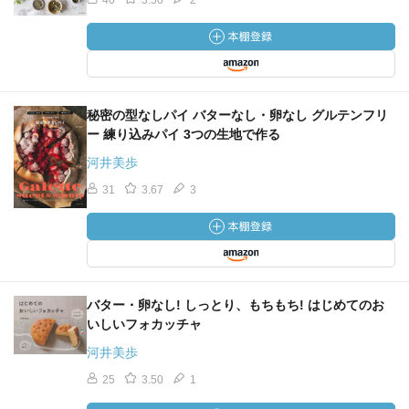
40
3.50
2
秘密の型なしパイ バターなし・卵なし グルテンフリ
ー 練り込みパイ 3つの生地で作る
河井美歩
31
3.67
3
バター・卵なし! しっとり、もちもち! はじめてのお
いしいフォカッチャ
河井美歩
25
3.50
1