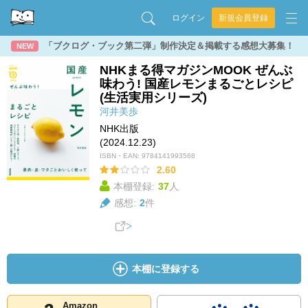
ログイン
新規会員登録
「ブクログ・ブック第二弾」制作決定＆掲載する感想大募集！
NEW
NHKまる得マガジンMOOK ぜんぶ
味わう! 国産レモンまるごとレシピ
(生活実用シリーズ)
河井美歩
NHK出版
(2024.12.23)
ISBN・EAN:
9784141993568
2.60
本棚登録:
37
人
感想:
2
件
本棚に登録する
Amazon