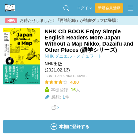
ログイン
新規会員登録
お待たせしました！「再読記録」が読書グラフに登場！
NEW
NHK CD BOOK Enjoy Simple
English Readers More Japan
Without a Map Nikko, Dazaifu and
Other Places (語学シリーズ)
NHK
ダニエル・スチュワート
NHK出版
(2021.02.13)
ISBN・EAN:
9784142132812
4.00
本棚登録:
16
人
感想:
1
件
本棚に登録する