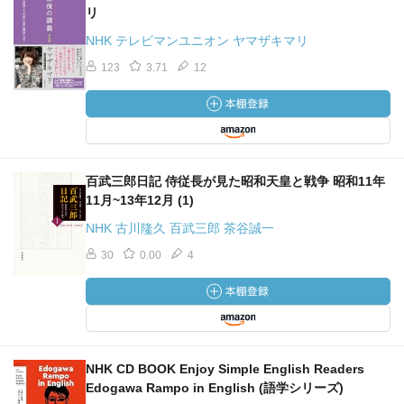
リ
NHK テレビマンユニオン ヤマザキマリ
123
3.71
12
百武三郎日記 侍従長が見た昭和天皇と戦争 昭和11年
11月~13年12月 (1)
NHK 古川隆久 百武三郎 茶谷誠一
30
0.00
4
NHK CD BOOK Enjoy Simple English Readers
Edogawa Rampo in English (語学シリーズ)