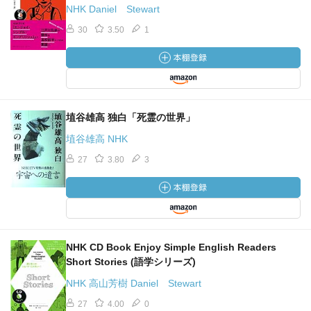
NHK Daniel Stewart
30
3.50
1
埴谷雄高 独白「死霊の世界」
埴谷雄高 NHK
27
3.80
3
NHK CD Book Enjoy Simple English Readers
Short Stories (語学シリーズ)
NHK 高山芳樹 Daniel Stewart
27
4.00
0