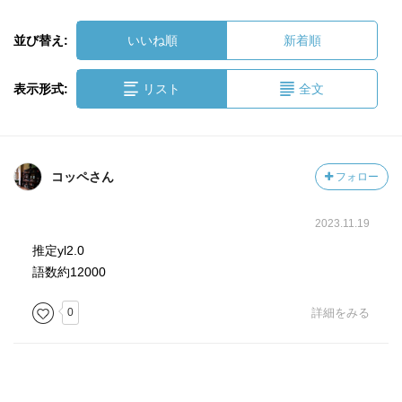
並び替え:
いいね順
新着順
表示形式:
リスト
全文
コッペさん
フォロー
2023.11.19
推定yl2.0
語数約12000
0
詳細をみる