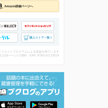
Amazon詳細ページへ
購入ストア一覧
ィリエイトプログラムによる収益を得ています
誌 (128ページ) / ISBN・EAN: 9784142133024