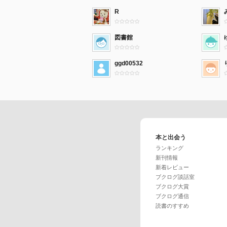
R
図書館
ggd00532
本と出会う
ランキング
新刊情報
新着レビュー
ブクログ談話室
ブクログ大賞
ブクログ通信
読書のすすめ