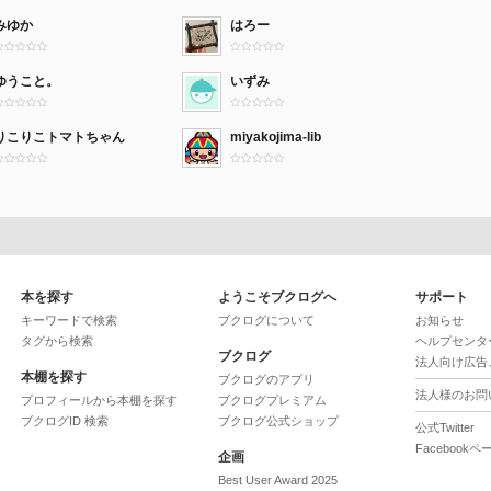
みゆか
はろー
ゆうこと。
いずみ
りこりこトマトちゃん
miyakojima-lib
本を探す
ようこそブクログへ
サポート
キーワードで検索
ブクログについて
お知らせ
タグから検索
ヘルプセンタ
ブクログ
法人向け広告
本棚を探す
ブクログのアプリ
法人様のお問
プロフィールから本棚を探す
ブクログプレミアム
ブクログID 検索
ブクログ公式ショップ
公式Twitter
Facebookペ
企画
Best User Award 2025