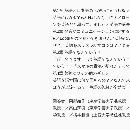
第1章 英語と日本語のちがいにまつわるギ
英語にはなぜYesとNoしかないの？／
ンを英語だと思っていました／英語で過去
第2章 発音やコミュニケーションに関す
RとLの発音の区別ができません／英語のA
ぜ？／英語をスラスラ話すコツは？／名前
第3章 英語でなんていう？
「行ってきます」って英語でなんていう？／
ていう？／「スマホの電池が切れた」って
第4章 勉強法やその他のギモン
英語を話す国は何か国あるの？／なんで米
ほうが上達する？／英語の勉強が全然楽し
回答者 阿部始子（東京学芸大学准教授）
教授）／高山芳樹（東京学芸大学教授）／
学教授）／横本勝也（上智大学特任准教授