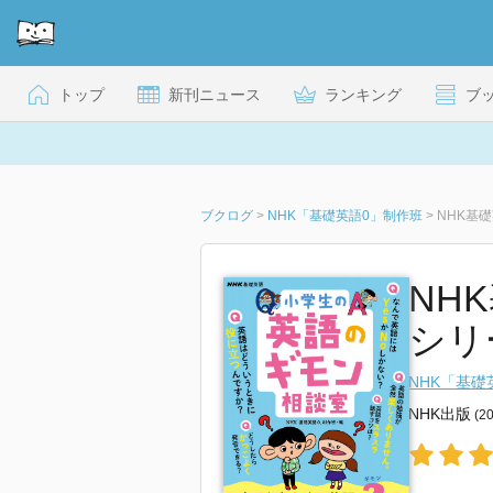
トップ
新刊ニュース
ランキング
ブ
ブクログ
>
NHK「基礎英語0」制作班
>
NHK基
NH
シリ
NHK「基礎
NHK出版
(2