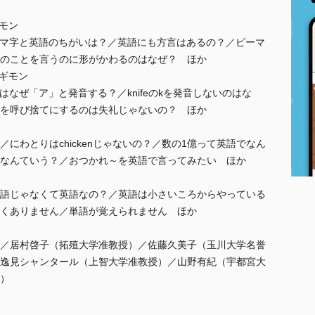
モン
ローマ字と英語のちがいは？／英語にも方言はあるの？／ピーマ
のことを言うのに形がかわるのはなぜ？ ほか
るギモン
はなぜ「ア」と発音する？／knifeのkを発音しないのはな
を呼び捨てにするのは失礼じゃないの？ ほか
にわとりはchickenじゃないの？／数の1億って英語でなん
なんていう？／おつかれ～を英語で言ってみたい ほか
語じゃなくて英語なの？／英語は小さいころからやっている
くありません／単語が覚えられません ほか
／居村啓子（拓殖大学准教授）／佐藤久美子（玉川大学名誉
逸見シャンタール（上智大学准教授）／山野有紀（宇都宮大
）