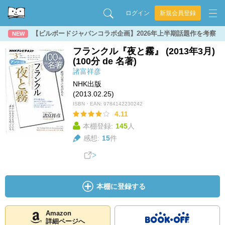
ログイン
新規会員登録
【ビルボードジャパンコラボ企画】2026年上半期話題作を考察
NEW
フランクル『夜と霧』 (2013年3月)
(100分 de 名著)
諸富祥彦
NHK出版
(2013.02.25)
ISBN・EAN:
9784142230242
4.11
本棚登録:
145
人
感想:
15
件
本棚に登録する
Amazon
詳細ページへ