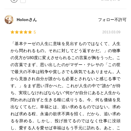
Holonさん
フォロー不許可
5
2013.03.09
「基本テーゼの人生に意味を見出すものではなくて、人生
から問われるもの。それに対してどう返すかだ。」の物事
の見方が180度に変えさせられるこの言葉が胸をうった。こ
の言葉でまず、思い出したのがマザー・テレサの「この世
で最大の不幸は戦争や貧しさでも病気でもありません。人
から見放され自分が誰からも必要とされないと感じる事で
す。」をまず思い浮かべた。これが人生の中で"誰か"が待
ち、実現しなければならない"何か"が自分にあると人生から
問われれば自ずと生きる糧に成りうる。今、何も価値を見
出なくてもだ。幸福とは、追い求めるものではない。求め
れば求める程、永遠の欲求不満を招く。だから、追い求め
るを辞める。しかし、投げ捨てるのではなく仕事に没頭
し、愛する人を愛せば幸福はもう手元に訪れる。あと、こ