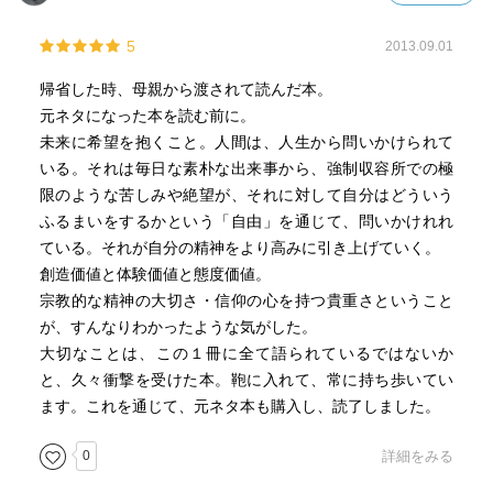
5
2013.09.01
帰省した時、母親から渡されて読んだ本。
元ネタになった本を読む前に。
未来に希望を抱くこと。人間は、人生から問いかけられて
いる。それは毎日な素朴な出来事から、強制収容所での極
限のような苦しみや絶望が、それに対して自分はどういう
ふるまいをするかという「自由」を通じて、問いかけれれ
ている。それが自分の精神をより高みに引き上げていく。
創造価値と体験価値と態度価値。
宗教的な精神の大切さ・信仰の心を持つ貴重さということ
が、すんなりわかったような気がした。
大切なことは、この１冊に全て語られているではないか
と、久々衝撃を受けた本。鞄に入れて、常に持ち歩いてい
ます。これを通じて、元ネタ本も購入し、読了しました。
0
詳細をみる