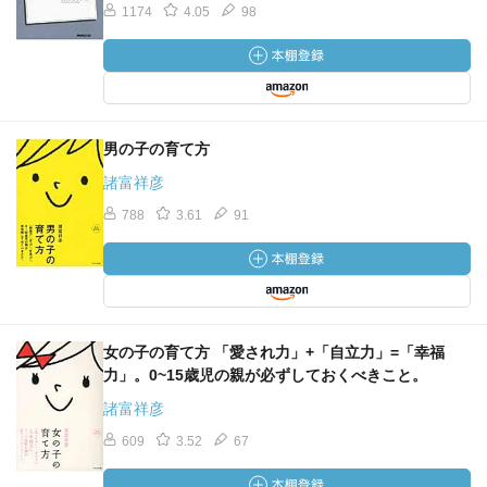
1174
4.05
98
男の子の育て方
諸富祥彦
788
3.61
91
女の子の育て方 「愛され力」+「自立力」=「幸福
力」。0~15歳児の親が必ずしておくべきこと。
諸富祥彦
609
3.52
67