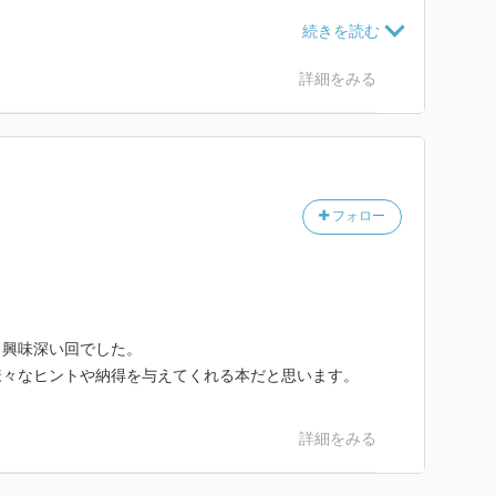
ナボコフの小説『ロリータ』を事例としたローティ哲学
きるパートもある。紙面が限られる中で、素人に何とか
うとする解説者の心遣いを感じた。
詳細をみる
グマティズム」等の基礎用語を学ぶことができ、教科書
フォロー
も興味深い回でした。
様々なヒントや納得を与えてくれる本だと思います。
詳細をみる