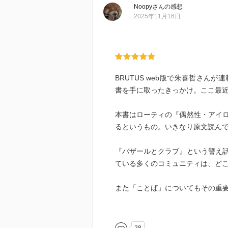
Noopy
さん
の感想
2025年11月16日
BRUTUS web版で朱喜哲さ
書を手に取ったきっかけ。ここ最近のP
本書はローティの『偶然性・アイ
るというもの。いきなり原文読ん
『バザールとクラブ』という譬え
ている多くのコミュニティは、ど
また「ことば」についてもその重
として伊藤計劃『虐殺器官』があ
よう。