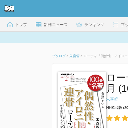
トップ
新刊ニュース
ランキング
ブ
ブクログ
>
朱喜哲
>
ローティ『偶然性・アイロニー
ロー
月 (
朱喜哲
NHK出版
(2