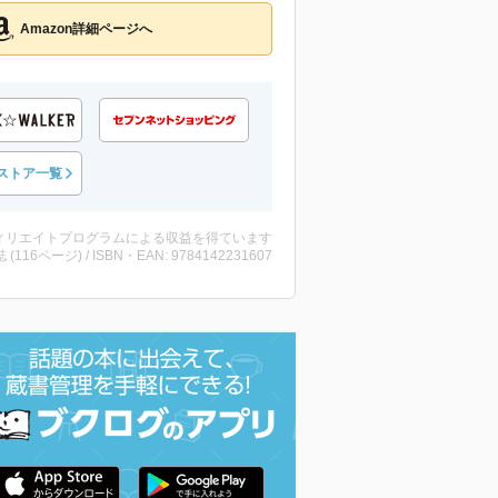
Amazon詳細ページへ
ストア一覧
ィリエイトプログラムによる収益を得ています
誌 (116ページ) / ISBN・EAN: 9784142231607