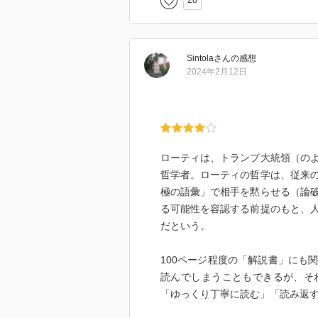
28
プラグマティズムに興味持ったの
Sintola
さん
の感想
2024年2月12日
ローティは、トランプ大統領（の
哲学者。ローティの哲学は、従来
極の語彙」で相手を黙らせる（論
る可能性を容認する前提のもと、
だという。
100ページ程度の「解説書」にも
読んでしまうこともできるが、そ
「ゆっくり丁寧に読む」「読み返