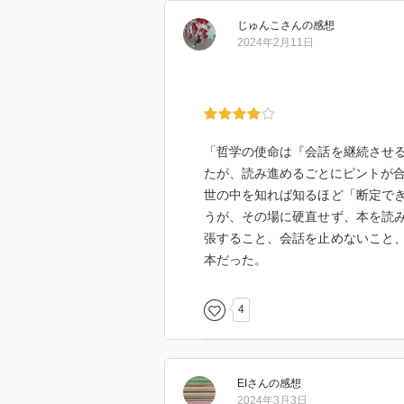
じゅんこ
さん
の感想
2024年2月11日
「哲学の使命は『会話を継続させ
たが、読み進めるごとにピントが
世の中を知れば知るほど「断定で
うが、その場に硬直せず、本を読
張すること、会話を止めないこと
本だった。
4
EI
さん
の感想
2024年3月3日