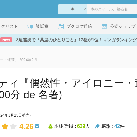
ックリスト
談話室
ブクログ通信
公式ショップ
2週連続で『薬屋のひとりごと』17巻が1位！マンガランキング
NEW
・連帯』 2024年2月
ティ『偶然性・アイロニー・連帯
100分 de 名著)
024年1月25日発売)
4.26
本棚登録 :
639
人
感想 :
42
件