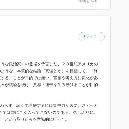
詳細をみる
で少し勉強したいな、と思いました。
フォロー
ような政治家）の登場を予言した、２０世紀アメリカの
のような、本質的な結論（真理とか）を目指して、「終
破する）ことが目的では無い。言葉や考え方に変化があ
人々が議論を続け、共感・連帯を生み続けることが目的
関わらず、読んで理解するには集中力が必要。さ～っと
れでは頭に全く入ってこないのである。久しぶりに、
す」という取り組みを意識的に行った。