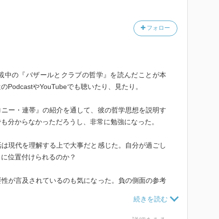
フォロー
んが連載中の『バザールとクラブの哲学』を読んだことが本
odcastやYouTubeでも聴いたり、見たり。
ロニー・連帯』の紹介を通して、彼の哲学思想を説明す
でも分からなかっただろうし、非常に勉強になった。
話は現代を理解する上で大事だと感じた。自分が過ごし
こに位置付けられるのか？
要性が言及されているのも気になった。負の側面の参考
がってた。購入済みだから積読の順番を変えて読んでみ