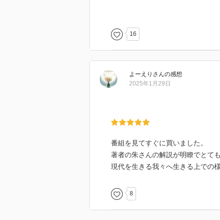
中には「バザールとクラブ」や、
の説明もあり、少しリラックスで
ローティ哲学を分かり易く伝えよ
16
西洋哲学史のおさらいや、「プラ
という感じの一冊であった。
よーえり
さん
の感想
2025年1月29日
番組を見てすぐに買いました。
著者の朱さんの解説が明瞭でとて
現代を生きる我々へ生きる上での
8