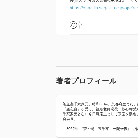
佐賀大学附属図書館OPACはこちら
https://opac.lib.saga-u.ac.jp/opc/
0
著者プロフィール
茶道裏千家家元。昭和31年、京都府生まれ。
『坐忘斎』を受く。祖順老師没後、妙心寺盛永
千家家元となり今日庵庵主として宗室を襲名
会会長。
「2022年 『茶の湯 裏千家 一陽来復』 