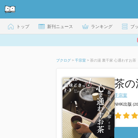
トップ
新刊ニュース
ランキング
ブ
ブクログ
>
千宗室
>
茶の湯 裏千家 心通わすお茶
茶の
千宗室
NHK出版
(2