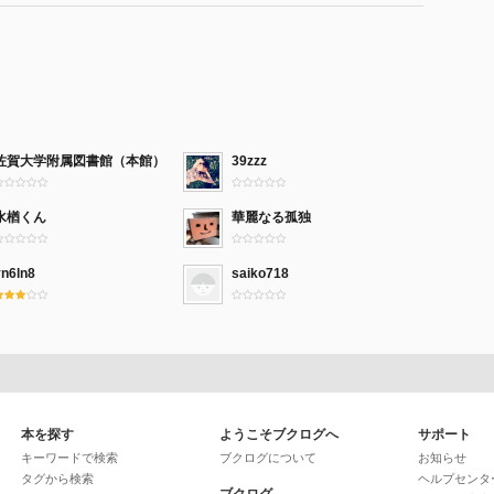
佐賀大学附属図書館（本館）
39zzz
水楢くん
華麗なる孤独
yn6ln8
saiko718
本を探す
ようこそブクログへ
サポート
キーワードで検索
ブクログについて
お知らせ
タグから検索
ヘルプセンタ