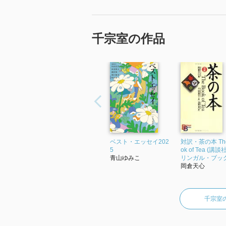
千宗室の作品
ベスト・エッセイ202
対訳・茶の本 The
5
ok of Tea (講
青山ゆみこ
リンガル・ブックス
岡倉天心
千宗室