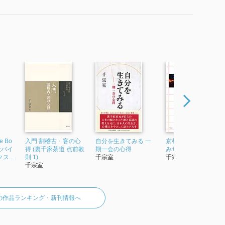
 Bo
入門 割稽古・客の心
自分を生きてみる 一
京都(みやこ)の路地(
談社バイ
得 (裏千家茶道 点前教
期一会の心得
みち) まわり道
...
則 1)
千宗室
千宗室
千宗室
の作品ランキング・新刊情報へ