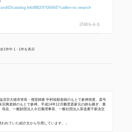
↓
recordID/catalog.bib/BB29705665?caller=xc-search
詳細をみる
全1件中 1 - 1件を表示
臨済宗大徳寺管長・僧堂師家 中村祖順老師のもとで参禅得度、斎号
宗興老師のもとで参禅。平成14年12月鵬雲斎家元の跡を継ぎ、裏
。現在、一般財団法人今日庵理事長、一般社団法人茶道裏千家淡交
で使われていた紹介文から引用しています。」