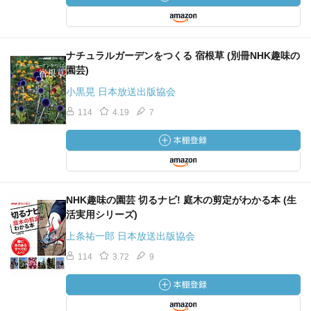
ナチュラルガーデンをつくる 宿根草 (別冊NHK趣味の
園芸)
小黒晃 日本放送出版協会
114
4.19
7
NHK趣味の園芸 切るナビ! 庭木の剪定がわかる本 (生
活実用シリーズ)
上条祐一郎 日本放送出版協会
114
3.72
9