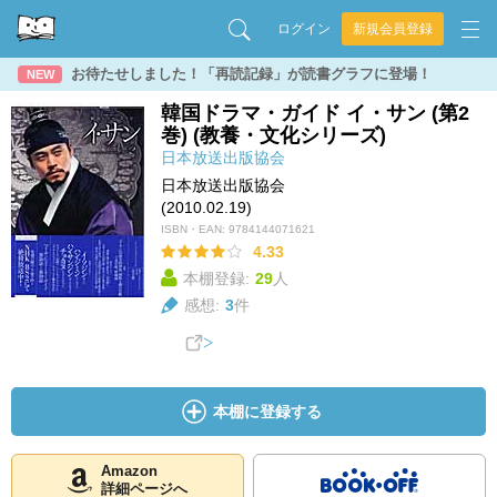
ログイン
新規会員登録
お待たせしました！「再読記録」が読書グラフに登場！
NEW
韓国ドラマ・ガイド イ・サン (第2
巻) (教養・文化シリーズ)
日本放送出版協会
日本放送出版協会
(2010.02.19)
ISBN・EAN:
9784144071621
4.33
本棚登録:
29
人
感想:
3
件
本棚に登録する
Amazon
詳細ページへ