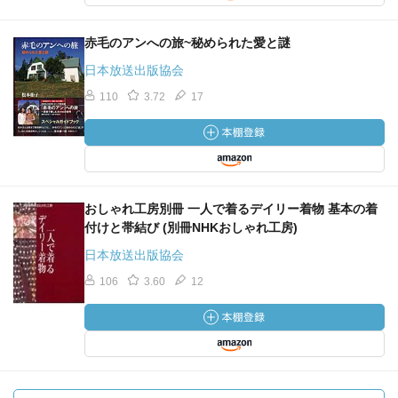
赤毛のアンへの旅~秘められた愛と謎
日本放送出版協会
110
3.72
17
おしゃれ工房別冊 一人で着るデイリー着物 基本の着
付けと帯結び (別冊NHKおしゃれ工房)
日本放送出版協会
106
3.60
12