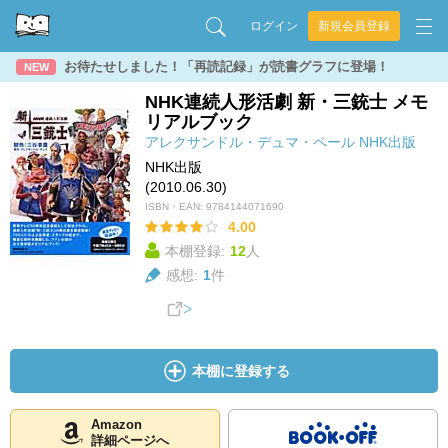
ログイン
新規会員登録
お待たせしました！「再読記録」が読書グラフに登場！
NEW
NHK連続人形活劇 新・三銃士 メモ
リアルブック
アレクサンドル・デュマ・ペール
NHK出版
NHK出版
(2010.06.30)
ISBN・EAN:
9784144071690
4.00
本棚登録:
12
人
感想:
1
件
本棚に登録する
Amazon
詳細ページへ