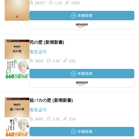
痛いといっても原因は違うところにあることもある。 と
18257
3.26
1655
ころが、死んだ人は噓をつきません。ですから非常に安心
です。自分が間違えるだけのこと。相手に騙されることは
ありません。」
—『別冊ＮＨＫ１００分ｄｅ名著 読書の学校 養老孟
死の壁 (新潮新書)
司 特別授業『坊っちゃん』』養老 孟司著
養老孟司
「日本人が「大人になる」のは、結構難しいことです。皆
3802
3.44
326
さんもご存知の通り、日本の社会は「忖度の社会」です。
周りを敏感に見て、波風を立てないようにしていれば無事
に過ごせます。でもそこで、自分で考えて生きることは難
しい。 坊っちゃんはまさに、その「忖度の社会」で、自
分で考えて生きようとしている。それは、悪戦苦闘するこ
超バカの壁 (新潮新書)
とにつながります。 赴任早々、生徒たちとの間で次々と
養老孟司
騒動が起こります。天麩羅蕎麦を四杯食べては「天麩羅先
生」と冷やかされる。団子を二皿食べた、温泉の浴槽で泳
3485
3.35
314
いだと、生徒が一挙手一投足を見張っている。 宿直の夜
には布団に大量のバッタを入れられるという嫌がらせを受