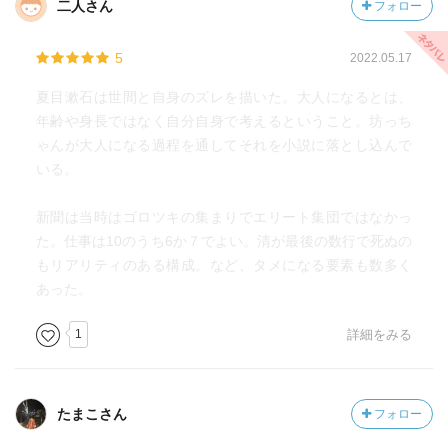
二人さん
フォロー
「本は読まなくてもいい」「効率は求めない」……。生徒
との対話は、世間の常識を覆すことから始まった。人間が
5
2022.05.17
成熟するとはどういうことなのか? 他人の評価を気にせずに
道を切り開く術とは? 漱石と「坊っちゃん」の姿を自身に重
夏目漱石は世間と自身のズレを描いた。大人になるとは、
ねながら、養老流・人生の極意を伝授!
年齢や身長ではなく自分自身で考えるということ。坊っち
ゃんが大人になる過程を通してそれを小説に落とし込んで
いる。
新聞は当時はゴロツキの集まりでエリート集団ではなかっ
た。仕事は10のうち6か７でよい。清が最後の数行で死ぬの
もリアリティのある構成。など、タメになる要素も数多く
あった。
1
詳細をみる
たまこさん
フォロー