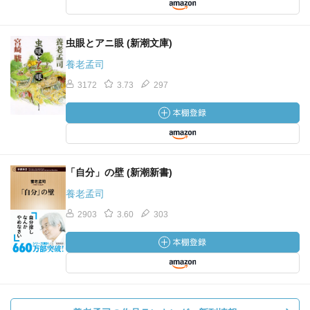
けます。それについて、教頭の「赤シャツ」と腰巾着の
「野だ」と「坊っちゃん」でこんなやりとりがありまし
た。「赤シャツ」に誘われて三人で釣りに出かけた時の会
虫眼とアニ眼 (新潮文庫)
話です。少し読んでみましょう。」
養老孟司
3172
3.73
297
—『別冊ＮＨＫ１００分ｄｅ名著 読書の学校 養老孟
司 特別授業『坊っちゃん』』養老 孟司著
「「同じ」を見つけられるようになることは、偏見を持ち
始めるということです。偏見がないと何を見ているのか全
く見当もつかない。それではものは見えない。観察するた
「自分」の壁 (新潮新書)
めには、そのものを見るための偏見が必要です。」
養老孟司
2903
3.60
303
—『別冊ＮＨＫ１００分ｄｅ名著 読書の学校 養老孟
司 特別授業『坊っちゃん』』養老 孟司著
「先生はなぜ偉いのか。肩書きがあるからとか、実績があ
るからではない。東京大学を出たから、ノーベル賞を受賞
したから、そんなことは関係ありません。こちらがその気