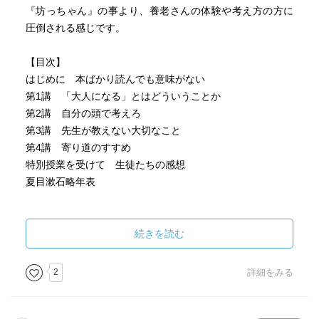
『坊っちゃん』の事より、養老さんの体験や考え方の方に
圧倒される感じです。
【目次】
はじめに 本ばかり読んでも意味がない
第1講 「大人になる」とはどういうことか
第2講 自分の頭で考えろ
第3講 先生が教えない大切なこと
第4講 寄り道のすすめ
特別授業を受けて 生徒たちの感想
夏目漱石略年表
●読書をすれば(5頁)
いつの頃からか、「読み聞かせをすれば賢くなる」「読書
続きを読む
をすれば賢くなる」と勘違いする親が増えてきた。
●本ばかり(6頁)
2
詳細をみる
私は本が好きだったが、「本ばかり読むな」「本を読むと
自分で考えなくなる」とよく言われたものだ。
●読書が(7頁)