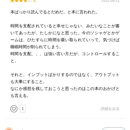
4
2022.08.21
本を読みなさいとあれこれ指導しなくても、面白い本に出
合えば、ひとりでに読むようになる。
本ばっかり読んでるとだめだ。と本に言われた。
☆関連図書(既読)
時間を支配されていると幸せじゃない、みたいなことが書
「坊ちゃん」夏目漱石著、新潮文庫、1950.01.31
いてあったが、たしかになと思った。今のソシャゲとかゲ
「唯脳論」養老孟司著、青土社、1989.09.25
ームは、ひたすらに時間を吸い取られていって、気づけば
「解剖学教室へようこそ」養老孟司著、筑摩書房、
睡眠時間が削られてしまう。
1993.06.25
時間を支配、、、は強い言い方だが、コントロールするこ
「考えるヒト」養老孟司著、筑摩書房、1996.07.10
と。
「解剖学個人授業」養老孟司・南伸坊著、新潮文庫、
2001.04.01
それと、インプットばかりするのではなく、アウトプット
「虫眼とアニ眼」養老孟司・宮崎駿著、徳間書店、
も大事にすること。
2002.07.31
なにか感想を残しておこうと思ったのはこの本のおかげと
「バカの壁」養老孟司著、新潮新書、2003.04.10
も言える。
「ほんとうの復興」池田清彦・養老孟司著、新潮社、
2011.06.25
1
詳細をみる
(2018年9月11日・記)
内容紹介(amazon)
学校では教えない、生きる上で大切なこと