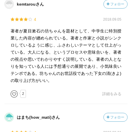
kemtarouさん
フォロー
読書が人生を変えることもある。
私にとってそれは、デカルトの『方法序説』と、R・D・レ
4
2018.09.05
インの『引き裂かれた自己』だった。
●『坊っちゃん』(32頁)
著者が夏目漱石の坊ちゃんを題材として、中学生に特別授
『坊っちゃん』は、子どもが大人になっていくある種の過
業した内容が纏められている。著者と作家と小説がシンク
程です。その過程は松山の中学校を舞台に、教員の世界と
ロしているように感じ、ふさわしいテーマとして仕上がっ
して描かれている。その裏に流れているのは、大人になっ
ている。大人になる、というプロセスや意味合いを、著者
て日本の世間とどう折り合うか、すでに折り合って生きて
の視点や思いでわかりやすく説明している。著者の人とな
いる人をどう見たらいいのかということです。
りを知っている人には予想通りの展開であり、小気味良い
●大人になる(43頁)
テンポである。坊ちゃんのお世話役であった下女の清(きよ)
「自分で考えるしかない」
の取り上げ方がいい。
考える人の自立です。
世間が何と言おうと、自分で考え、選んだ道をゆく。(48頁)
2
詳細をみる
●基本は独学(74頁)
教育の基本は独学、その根本は学ぶ気持ちです。学ぶ本人
に「学びたい」という気持ちがなければ、何を教えても伝
はまち(how_mati)さん
フォロー
わらない。
●面白い本(84頁)