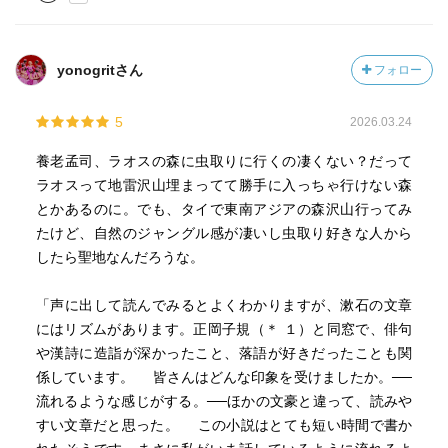
yonogritさん
フォロー
5
2026.03.24
養老孟司、ラオスの森に虫取りに行くの凄くない？だって
ラオスって地雷沢山埋まってて勝手に入っちゃ行けない森
とかあるのに。でも、タイで東南アジアの森沢山行ってみ
たけど、自然のジャングル感が凄いし虫取り好きな人から
したら聖地なんだろうな。
「声に出して読んでみるとよくわかりますが、漱石の文章
にはリズムがあります。正岡子規（＊ １）と同窓で、俳句
や漢詩に造詣が深かったこと、落語が好きだったことも関
係しています。 皆さんはどんな印象を受けましたか。──
流れるような感じがする。──ほかの文豪と違って、読みや
すい文章だと思った。 この小説はとても短い時間で書か