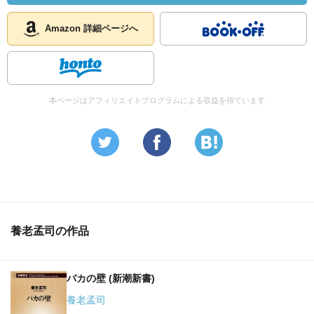
ず苦労してきた。それが、『坊っちゃん』の主題になった
のでしょう。」
Amazon 詳細ページへ
—『別冊ＮＨＫ１００分ｄｅ名著 読書の学校 養老孟
司 特別授業『坊っちゃん』』養老 孟司著
本ページはアフィリエイトプログラムによる収益を得ています
「私はそもそも自分で問題を見つけることが苦手でした。
だからこそ、私は医者になってはまずいと思った。問題が
向こうからやってくる「楽さ」に慣れて、自分が怠けてし
まうのではないかと危惧しました。そもそもあまり自分が
持っていなかった「問題を考える能力」がなくなってしま
うのではないかと思ったのです。 自分が学ぶためにはど
うするのがよいかと考えた末、臨床医学ではなく解剖学を
養老孟司の作品
選びました。そういう意味では大変なほうを選んだ。わか
っていたことですが、やっぱり苦労しました。 でも、い
いこともあります。臨床の患者さんは噓をつくんです。噓
バカの壁 (新潮新書)
をつくというと語弊がありますが、「痛い」と言っても、
どこまで痛いのかはその人の感覚でしかありません。頭が
養老孟司