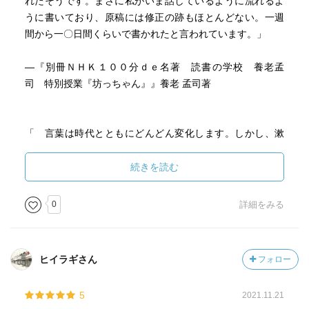
れたそうです。まさに私がいま話しているように流れるよ
うに書いており、原稿には修正の跡もほとんどない。一週
間から一〇日間くらいで書かれたと言われています。」
—『別冊ＮＨＫ１００分ｄｅ名著 読書の学校 養老孟
司 特別授業『坊っちゃん』』養老 孟司著
「 言葉は時代とともにどんどん変化します。しかし、漱
石の場合は一〇〇年以上も前の作品にもかかわらず、現代
の日本語と大差ない。漱石は、いまにつながる日本語を作
続きを読む
った作家だといえます。 私が文章を書き始めた時も、漱
石の文章が私にとってのテキストでした。漱石の文章はわ
0
詳細をみる
かりやすく、構築能力も優れている。『三四郎』（＊ 10）
などはその典型で、明解です。 多くの作家には、その作
家固有の言い回しや表現があり、いい意味でも悪い意味で
ヒイラギさん
フォロー
も引っかかるところがあります。しかし、漱石にはそれが
ない。誰が読んでもわかりやすい。「わかりやすい ＝易し
5
2021.11.21
い」わけではありません。 漱石の文章は私にピッタリく