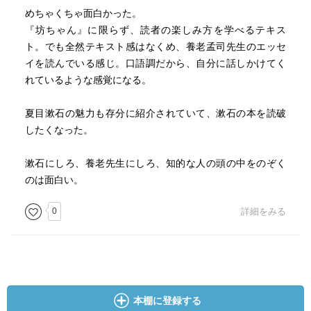
るんです。以来、漱石の作品を次々と読んで、中学生でほ
めちゃくちゃ面白かった。
とんどの作品を読み終わりました。当時は『三四郎』まで
『坊ちゃん』に限らず、読者の楽しみ方を学べるテキス
は面白かった。ただ、『明暗』や『それから』は少し大人
ト。でも全然テキスト感はなくめ、養老孟司先生のエッセ
の小説で、あまりピンときませんでした。 読みやすく、
イを読んでいる感じ。口語調だから、自分に話しかけてく
わかりやすく、誰もが知っている。私が子どもの頃、漱石
れているような感覚になる。
は国民的な作家でした。いまでもそれは変わっていませ
ん。毎年、読書感想文の課題図書にもなっている。日本人
夏目漱石の魅力も存分に紹介されていて、漱石の本を読破
の多くは漱石の作品が好きなのです。」
したくなった。
—『別冊ＮＨＫ１００分ｄｅ名著 読書の学校 養老孟
漱石にしろ、養老先生にしろ、知的な人の頭の中をのぞく
司 特別授業『坊っちゃん』』養老 孟司著
のは面白い。
「漱石においてはロンドンでの英文学の研究が影響してい
0
詳細をみる
るのかもしれません。イギリスの作家は物語の構築が非常
に上手い。『クリスマス・キャロル』や『二都物語』を書
いたチャールズ・ディケンズ（＊ 14）や、『虚栄の市』の
ウィリアム・ Ｍ・サッカレー（＊ 15）など、一九世紀に売
れた作家はみな、巧みなストーリーテラーです。 そし
本棚に登録する
て、漱石自身も、権力や世間とうまく折り合うことができ