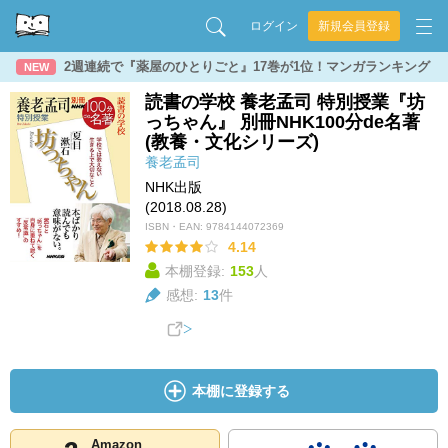
ログイン
新規会員登録
2週連続で『薬屋のひとりごと』17巻が1位！マンガランキング
NEW
読書の学校 養老孟司 特別授業『坊
っちゃん』 別冊NHK100分de名著
(教養・文化シリーズ)
養老孟司
NHK出版
(2018.08.28)
ISBN・EAN:
9784144072369
4.14
本棚登録:
153
人
感想:
13
件
本棚に登録する
Amazon