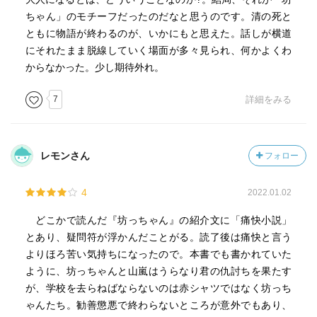
ちゃん」のモチーフだったのだなと思うのです。清の死と
ともに物語が終わるのが、いかにもと思えた。話しが横道
にそれたまま脱線していく場面が多々見られ、何かよくわ
からなかった。少し期待外れ。
7
詳細をみる
レモンさん
フォロー
4
2022.01.02
どこかで読んだ『坊っちゃん』の紹介文に「痛快小説」
とあり、疑問符が浮かんだことがる。読了後は痛快と言う
よりほろ苦い気持ちになったので。本書でも書かれていた
ように、坊っちゃんと山嵐はうらなり君の仇討ちを果たす
が、学校を去らねばならないのは赤シャツではなく坊っち
ゃんたち。勧善懲悪で終わらないところが意外でもあり、