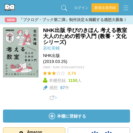
ログイン
新規会員登録
「ブクログ・ブック第二弾」制作決定＆掲載する感想大募集！
NEW
NHK出版 学びのきほん 考える教室
大人のための哲学入門 (教養・文化
シリーズ)
若松英輔
NHK出版
(2019.03.25)
ISBN・EAN:
9784144072413
3.74
本棚登録:
1150
人
感想:
67
件
本棚に登録する
Amazon