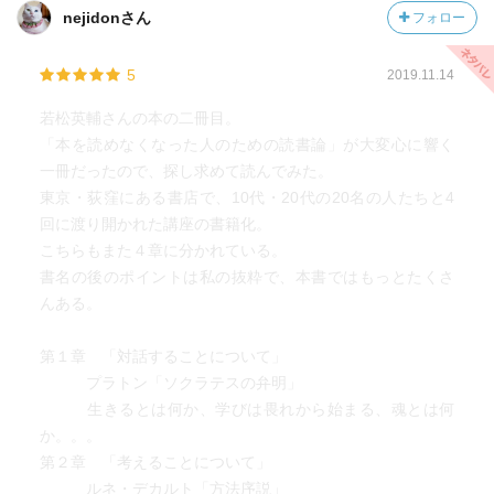
nejidonさん
フォロー
5
2019.11.14
若松英輔さんの本の二冊目。
「本を読めなくなった人のための読書論」が大変心に響く
一冊だったので、探し求めて読んでみた。
東京・荻窪にある書店で、10代・20代の20名の人たちと4
回に渡り開かれた講座の書籍化。
こちらもまた４章に分かれている。
書名の後のポイントは私の抜粋で、本書ではもっとたくさ
んある。
第１章 「対話することについて」
プラトン「ソクラテスの弁明」
生きるとは何か、学びは畏れから始まる、魂とは何
か。。。
第２章 「考えることについて」
ルネ・デカルト「方法序説」