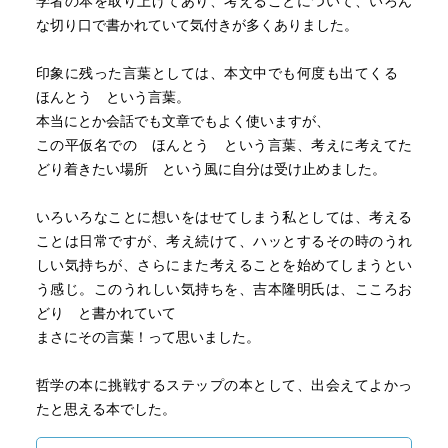
学者の本を取り上げてあり、考えることについて、いろん
「考える」ことは、目的がハッキリしていて、
な切り口で書かれていて気付きが多くありました。
答えを出すというゴールに向かって、進んでいくことであ
るように思う。
印象に残った言葉としては、本文中でも何度も出てくる
ほんとう という言葉。
答えを出せない状態は、「悩んでいる」ように思い、
本当にとか会話でも文章でもよく使いますが、
答えを出せない状態が続くと、「考える」のではなく、
この平仮名での ほんとう という言葉、考えに考えてた
「悩む」に陥ってしまいそうで、不安になる。
どり着きたい場所 という風に自分は受け止めました。
しかし、答えを出せない状態は、「考えている」時にも存
在することを忘れてはいけないだろう。
いろいろなことに想いをはせてしまう私としては、考える
ことは日常ですが、考え続けて、ハッとするその時のうれ
しい気持ちが、さらにまた考えることを始めてしまうとい
う感じ。このうれしい気持ちを、吉本隆明氏は、こころお
どり と書かれていて
まさにその言葉！って思いました。
哲学の本に挑戦するステップの本として、出会えてよかっ
たと思える本でした。
さらに本が読みたくなる本に出会うと、頭なのか、心なの