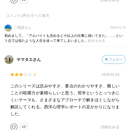
どうしても今の私には70まで働き続ける人生を受け入れら
れない。アルバイトも含めると十以上の仕事に就いてきた
コメント
1
件をすべて表示
けど、どれひとつ続けられると思わない。
ご隠居さん
2022.01.19
働かなくて良い、または働くことを受け入れられるように
初めまして。「アルバイトも含めると十以上の仕事に就いてきた」……とい
自分が変わる方法を探して今日も本を読む。
う点では似たような人生を辿って来てしまいました...
続きをみる
私が望むようにするのに必要なことは読書ではないって答
ヤマタエさん
フォロー
えも薄々感じつつ。
"おわりに"より
3
2026.01.05
「星の王子さま」途中までしか読んだことないですが、ち
このシリーズは読みやすさ、要点のわかりやすさ、難しい
ゃんと全部読もうと思いました。
ことの咀嚼力が素晴らしいと思う。哲学というとっつきに
くいテーマも、さまざまなアプローチで解きほぐしながら
解説してくれる。西洋心理学レポートの足がかりになりま
した。
10
詳細をみる