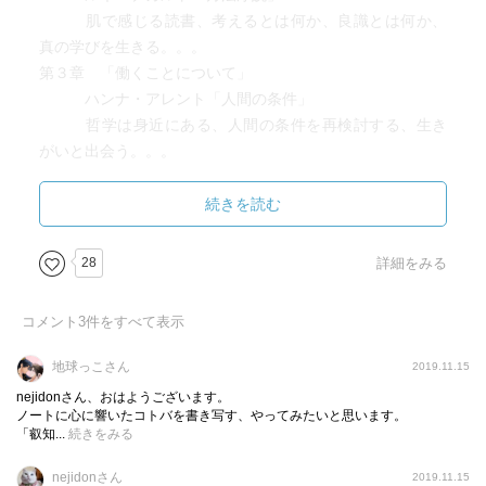
肌で感じる読書、考えるとは何か、良識とは何か、
真の学びを生きる。。。
第３章 「働くことについて」
ハンナ・アレント「人間の条件」
哲学は身近にある、人間の条件を再検討する、生き
がいと出会う。。。
第４賞「信じることについて」
吉本隆明「共同幻想論」
続きを読む
幻想とは何か、手応えにふれる、哲学する態度。。
28
詳細をみる
机にかじりついていたわけではなく、行動をおこして世間
と深く交わりあいながら、時には批判を受けながらも人生
コメント
3
件をすべて表示
を生きぬいた哲学者・思想家を選んでいる。
ただ、この本はそれぞれの紹介だけでは終わらない。
地球っこさん
2019.11.15
自分ならどう読むか、この本との対話で、自分にとって最
nejidonさん、おはようございます。
も重要な問いは何かを、見つけるために読むことになる。
ノートに心に響いたコトバを書き写す、やってみたいと思います。
「叡知...
続きをみる
学校の授業では教師がどう理解したかを教えられることが
多いが、ここでは登場する哲学と向き合い、自分の考えを
nejidonさん
2019.11.15