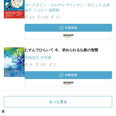
ヨースタイン・ゴルデル ヴァンサン・ザビュス 山本
知子 ニコビー 須田朗
223
3.59
13
むすんでひらいて 今、求められる仏教の智慧
玄侑宗久 大竹稽
48
3.67
2
もっと見る