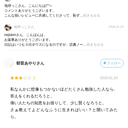
深めていくことが求められている。
地球っこさん、こんにちは(^^♪
そんなわけで、薄いぺージ数ながら何度も繰り返し読ん
コメントありがとうございます。
だ。
こんな拙いレビューに共感してくださって、恥ず...
続きをみる
行きつ戻りつしながら、その都度自分に問いかけながら。
地球っこさん
2019.11.15
そしてその時間の、なんと幸せなことだろう。
nejidonさん、こんばんは。
お返事ありがとうございます。
哲学書を難解だと思う人は多い。
日記はいつも３日ボウズになるのですが、読書ノー...
続きをみる
それは、解説する人の文章が難解なだけで、分かり易く丁
寧に解説されれば、しごく頭に入りやすいものになる。
決して記述そのものが難しいわけではない。
郁音あやりさん
フォロー
それを難しく読んだのちの人たちが、ハードルを上げてし
まったのだ。
3
2020.01.20
この本のように、日ごろ使う言葉で語りかけるように書か
私なんかに想像もつかないほどたくさん勉強した人なら、
れると、まるで違うものになる。
答えをくれるだろうと。
偉い人たちの知恵をお借りして、少し賢くなろうと。
すでに哲学に慣れ親しんだ人にとっては、あまりに初心者
さぁ教えてよどんなふうに生きればいい？と開いてみた
向けかもしれない。
ら。
でも、もしも、「理解したかった本」「いつか読んでみた
かった本」が上記の中にあるのなら、ぜひとも読まれるこ