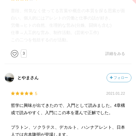
普段、何気なく使ってる言葉や概念の本質を探る思索が面
白い。個人的にはアレントの労働と仕事の話が好き。
労働→ヒトの自然、生理的な営み(分娩、闘病も含む)
仕事→人工的な営み、制作活動。(芸術や工作)
この二つを包括するのが活動。
3
詳細をみる
とやまさん
フォロー
5
2021.01.22
哲学に興味が出てきたので、入門として読みました。4章構
成で読みやすく、入門にこの本を選んで正解でした。
プラトン、ソクラテス、デカルト、ハンナアレント、日本
人では吉本隆明が登場します。