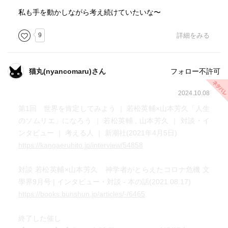
私も手を動かしながら考え続けていたいな〜
9
詳細をみる
猫丸(nyancomaru)さん
フォロー不許可
2024.10.08
第1回 世界を肯定してみよう ｜ 若松英輔×山本芳久「人生
のソムリエ」になろう ｜ 若松英輔 , 山本芳久 ｜ 対談・イ
ンタビュー ｜ 考える人 ｜ 新潮社(2021年4月5日)
https://kangaeruhito.jp/interview/54858
対談 若松英輔×山本芳久 神学者がとらえたコロナ危機 文
學界9月号 | インタビュー・対談 - 本の話(2021.08.17)
https://books.bunshun.jp/articles/-/6465
終了した催し