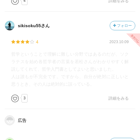
4
詳細をみる
sikisoku55さん
フォロー
4
2023.10.09
哲学ということで理解に難しい分野ではあるのだが、ソク
ラテスを始め各哲学者の言葉を若松さんがわかりやすく解
説してくれて、哲学入門書としてよいと思いました。
人は誰もが不完全です。ですから、自分が絶対に正しいと
思うとき、その人は絶対的に誤っている。
3
詳細をみる
広告