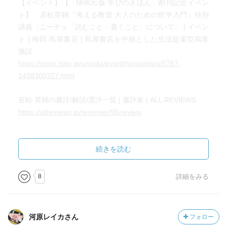
【イベント】【「NHK出版 学びのきほん」創刊記念イベン
ト】 若松英輔『考える教室 大人のための哲学入門』特別
講義〈ニーチェ「読むこと・書くこと」について〉 | イベン
ト | 梅田 蔦屋書店 | 蔦屋書店を中核とした生活提案型商業
施設
https://store.tsite.jp/umeda/event/humanities/5767-
1438300327.html
若松 英輔の書評/解説/選評一覧 | 書評家 | ALL REVIEWS
https://allreviews.jp/reviewer/95/review
「読むと書く」若松英輔 公式ホームページ
https://www.yomutokaku.jp/
続きを読む
ＮＨＫ出版 学びのきほん 考える教室 大人のための哲学
8
詳細をみる
入門 | NHK出版
https://www.nhk-book.co.jp/detail/000064072412019.html
-----------------------------
河原レイカさん
フォロー
(Marcieさん)marcie's booksの本棚から