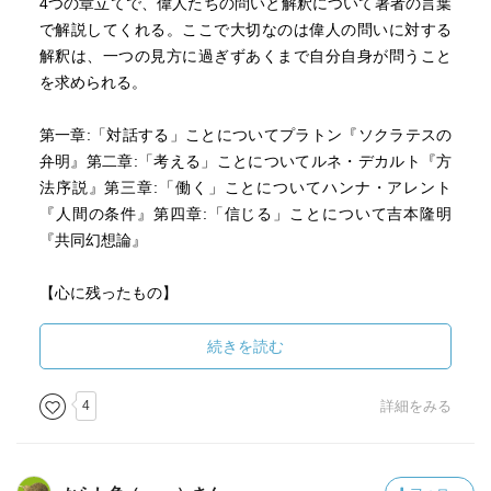
4つの章立てで、偉人たちの問いと解釈について著者の言葉
で解説してくれる。ここで大切なのは偉人の問いに対する
解釈は、一つの見方に過ぎずあくまで自分自身が問うこと
を求められる。
第一章:「対話する」ことについてプラトン『ソクラテスの
弁明』第二章:「考える」ことについてルネ・デカルト『方
法序説』第三章:「働く」ことについてハンナ・アレント
『人間の条件』第四章:「信じる」ことについて吉本隆明
『共同幻想論』
【心に残ったもの】
・無知の知を実践するにはとても勇気がいる。
・嫌いな人が大切なことを教えてくれることは少なくな
続きを読む
い。でもそれを認めるには勇気がいる。
・「眼光紙背に徹す」とは書物を読み、その中にある非言
4
詳細をみる
語なものを認識すること
・世界を変えることではなく自分を変えることを意識す
る。他人を変えようとするときそこには愚かな何かが潜ん