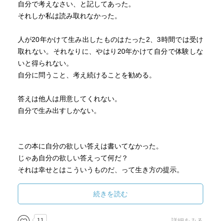
自分で考えなさい、と記してあった。
とをおすすめする。
それしか私は読み取れなかった。
「時間がかかるものほど早く始めた方が良い」と、著者も
言われる。
人が20年かけて生み出したものはたった2、3時間では受け
「そして、ゆっくりゆっくり続けていくことだ」と。
取れない。それなりに、やはり20年かけて自分で体験しな
「途中で終わってしまっても構わない。
いと得られない。
それでもやらないよりはずっと良い。
自分に問うこと、考え続けることを勧める。
考えることには終わりがないのだから。
哲学には答えなどない。
答えは他人は用意してくれない。
だからこそ、早く出発して自分の人生を深めた方が良
自分で生み出すしかない。
い」
「おわりに」の中で、読後ネットに書きこむだけでなくノ
この本に自分の欲しい答えは書いてなかった。
ートにも心に響いたコトバを書き写すことをすすめてい
じゃあ自分の欲しい答えって何だ？
る。
それは幸せとはこういうものだ、って生き方の提示。
すでに実行してることだったが、更に綿密に記録していこ
私が幸せに生きるためにはこういう考え方をすればいい、
うと思う。
って言ってほしい。行動ではなくて考え方を示してほしい
続きを読む
読書ノートを読み返すことで「叡智の部屋」がいつか私の
のは、動く気が無いから。
中にも出来上がることを願って。
11
詳細をみる