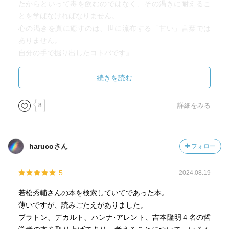
たからといって毒を飲むのではなく、その渇きに耐えるこ
とを学ばなければなりません。
心の渇きを真に癒すのは、世に流布する「甘い」言葉では
ありません。
自分の手で掘り出したコトバです』
著名な学者や作家の言葉
続きを読む
SNSなどで多くのフォロワーがいる人の言葉
それらの言葉を見聞きして、腑に落ちたり、賛同したりす
8
詳細をみる
ることがある。
そのことが悪いわけではない。
harucoさん
フォロー
ただ、上記の指摘を読んだ後で、
自分が答えだと思ったことや、腑に落ちたこと、共感した
5
2024.08.19
ことについて、
それらが、本当に自分自身のものなのか。疑ってみる必要
若松秀輔さんの本を検索していてであった本。
がある気がした。
薄いですが、読みごたえがありました。
プラトン、デカルト、ハンナ·アレント、吉本隆明４名の哲
「悩む」と「考える」のは違う、と言う時、