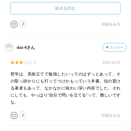
～分からない熟語を少し調べて読める程度の難易度かと。
朝読書などにも！（中高生の時に読みたかった）
続きを読む
哲学についての本ですが、構えずに読める、まさに「入門
2
詳細をみる
書」だと思います。
dai-4さん
フォロー
3
2022.10.07
哲学は、系統立てて勉強したいってのはずっとあって、そ
の取っ掛かりにも打ってつけかもっていう本書。信の置け
る著者もあって、なかなかに味わい深い内容でした。それ
にしても、やっぱり”自分で問いを立てる”って、難しいです
な。
2
詳細をみる