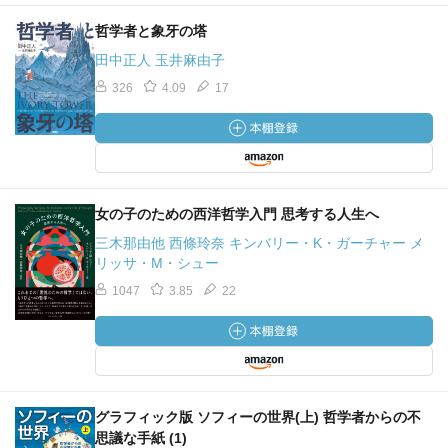
哲学者と象牙の塔
田中正人 玉井麻由子
326
4.09
17
女の子のための西洋哲学入門 思考する人生へ
三木那由他 西條玲奈 キンバリー・K・ガーチャー メ
リッサ・M・シュー
1047
3.85
22
グラフィック版 ソフィーの世界(上) 哲学者からの不
思議な手紙 (1)