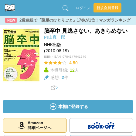
ログイン
新規会員登録
2週連続で『薬屋のひとりごと』17巻が1位！マンガランキング
NEW
脳卒中 見逃さない、あきらめない
内山真一郎
NHK出版
(2010.08.19)
ISBN・EAN:
9784147941549
4.50
本棚登録:
12
人
感想:
2
件
本棚に登録する
Amazon
詳細ページへ