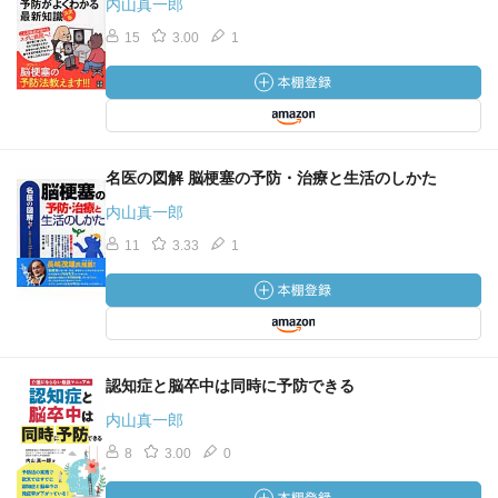
内山真一郎
15
3.00
1
名医の図解 脳梗塞の予防・治療と生活のしかた
内山真一郎
11
3.33
1
認知症と脳卒中は同時に予防できる
内山真一郎
8
3.00
0