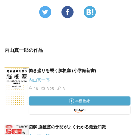
内山真一郎の作品
働き盛りを襲う脳梗塞 (小学館新書)
内山真一郎
16
3.25
3
図解 脳梗塞の予防がよくわかる最新知識