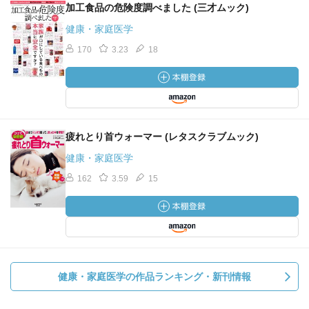
加工食品の危険度調べました (三才ムック)
健康・家庭医学
170
3.23
18
疲れとり首ウォーマー (レタスクラブムック)
健康・家庭医学
162
3.59
15
健康・家庭医学の作品ランキング・新刊情報