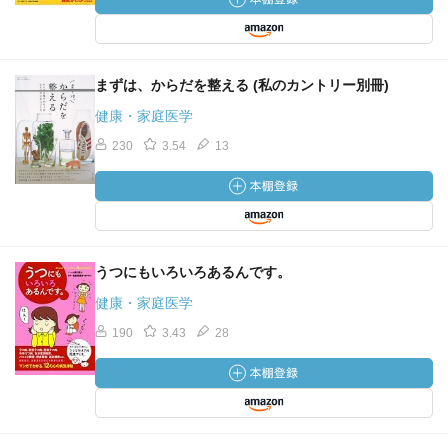
まずは、からだを整える (私のカントリー別冊)
健康・家庭医学
230
3.54
13
うつにもいろいろあるんです。
健康・家庭医学
190
3.43
28