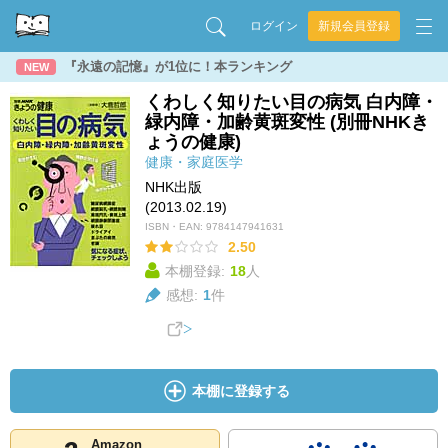
ログイン
新規会員登録
『永遠の記憶』が1位に！本ランキング
NEW
くわしく知りたい目の病気 白内障・
緑内障・加齢黄斑変性 (別冊NHKき
ょうの健康)
健康・家庭医学
NHK出版
(2013.02.19)
ISBN・EAN:
9784147941631
2.50
本棚登録:
18
人
感想:
1
件
本棚に登録する
Amazon