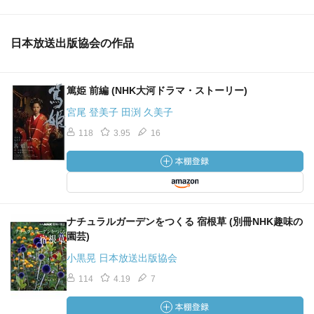
日本放送出版協会の作品
篤姫 前編 (NHK大河ドラマ・ストーリー)
宮尾 登美子 田渕 久美子
118
3.95
16
ナチュラルガーデンをつくる 宿根草 (別冊NHK趣味の
園芸)
小黒晃 日本放送出版協会
114
4.19
7