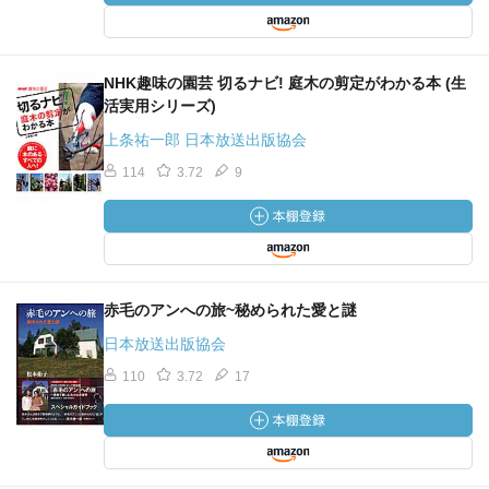
NHK趣味の園芸 切るナビ! 庭木の剪定がわかる本 (生
活実用シリーズ)
上条祐一郎 日本放送出版協会
114
3.72
9
赤毛のアンへの旅~秘められた愛と謎
日本放送出版協会
110
3.72
17