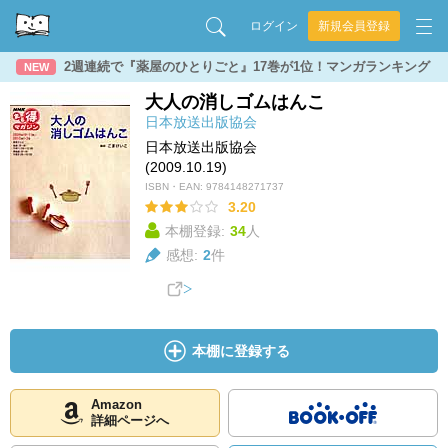
ログイン
新規会員登録
2週連続で『薬屋のひとりごと』17巻が1位！マンガランキング
NEW
大人の消しゴムはんこ
日本放送出版協会
日本放送出版協会
(2009.10.19)
ISBN・EAN:
9784148271737
3.20
本棚登録:
34
人
感想:
2
件
本棚に登録する
Amazon
詳細ページへ