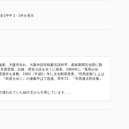
全1件中 1 - 1件を表示
。評論家。大阪市生れ。大阪外語学校蒙古語科卒。産経新聞文化部に勤
直木賞受賞。以後、歴史小説を次々に発表。1966年に『竜馬がゆ
賞作も多数。1993（平成5）年に文化勲章受章。“司馬史観”とよば
。『街道をゆく』の連載半ばで急逝。享年72。『司馬遼太郎全集』
』 で使われていた紹介文から引用しています。」