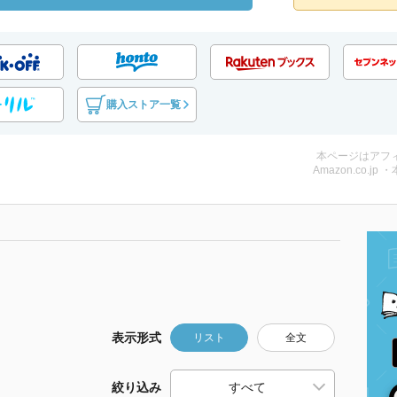
購入ストア一覧
本ページはアフ
Amazon.co.jp 
表示形式
リスト
全文
絞り込み