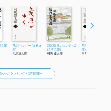
潮文庫
竜馬がゆく 一 (文春文
新装版 坂の上の雲 (1)
竜馬がゆく 二 (文春文
庫)
(文春文庫)
庫)
司馬遼太郎
司馬 遼太郎
司馬遼太郎
郎の作品ランキング・新刊情報へ