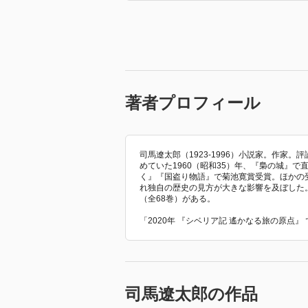
著者プロフィール
司馬遼太郎（1923-1996）小説家。作家
めていた1960（昭和35）年、『梟の城』で
く』『国盗り物語』で菊池寛賞受賞。ほかの受
れ独自の歴史の見方が大きな影響を及ぼした
（全68巻）がある。
「2020年 『シベリア記 遙かなる旅の原点
司馬遼太郎の作品