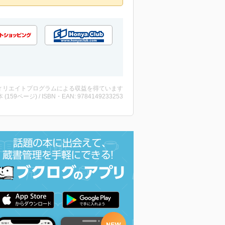
ィリエイトプログラムによる収益を得ています
・本 (159ページ) / ISBN・EAN: 9784149233253