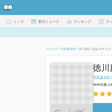
トップ
新刊ニュース
ランキング
ブ
ブクログ
>
司馬遼太郎
>
徳川慶喜 後編 NHK大
徳川
司馬遼太郎
NHK出版
(1