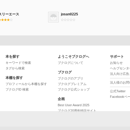
スリーエース
josan0225
本を探す
ようこそブクログへ
サポート
キーワードで検索
ブクログについて
お知らせ
タグから検索
ヘルプセンタ
ブクログ
法人向け広告
本棚を探す
ブクログのアプリ
法人様のお問
プロフィールから本棚を探す
ブクログプレミアム
ブクログID 検索
ブクログ公式ショップ
公式Twitter
Facebookペ
企画
Best User Award 2025
ブクログ20周年特設サイト