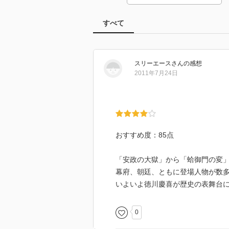
すべて
スリーエース
さん
の感想
2011年7月24日
おすすめ度：85点
「安政の大獄」から「蛤御門の変
幕府、朝廷、ともに登場人物が数
いよいよ徳川慶喜が歴史の表舞台
0