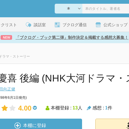
ックリスト
談話室
ブクログ通信
公式ショップ
「ブクログ・ブック第二弾」制作決定＆掲載する感想大募集！
NEW
河ドラマ・ストーリー
慶喜 後編 (NHK大河ドラマ・
田向正健
998年6月1日発売)
4.00
本棚登録 :
13
人
感想 :
1
件
本棚に登録