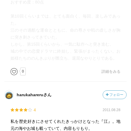
おすすめ度：80点
第10回くらいまでは、とても面白く、毎回、楽しみであっ
た。
江のその過酷な運命とともに、命の尊さや戦の虚しさが胸
に突き刺さってきていた。
しかし、第15回くらいから、一気に駄作へと突き進む。
城の中での恋愛ドラマに終始し、緊張がまったくない。お
姫様たちののんきぶりが際立ち、退屈なやりとりである。
0
詳細をみる
harukahareruさん
フォロー
4
2011.08.28
私を歴史好きにさせてくれたきっかけとなった『江』。地
元の海やお城も載っていて、内容もりもり。