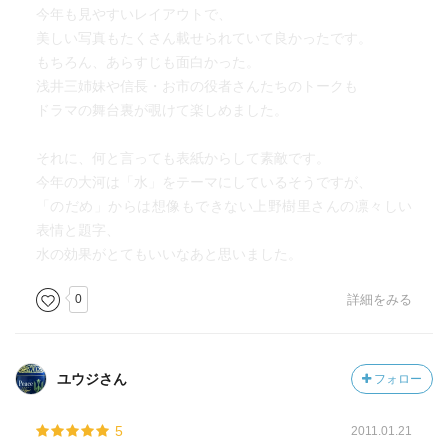
今年も見やすいレイアウトで、
美しい写真もたくさん載せられていて良かったです。
もちろん、あらすじも面白かった。
浅井三姉妹や信長・お市の役者さんたちのトークも
ドラマの舞台裏が覗けて楽しめました。
それに、何と言っても表紙からして素敵です。
今年の大河は「水」をテーマにしているそうですが、
「のだめ」からは想像もできない上野樹里さんの凛々しい
表情と題字、
水の効果がとてもいいなあと思いました。
0
詳細をみる
ユウジさん
フォロー
5
2011.01.21