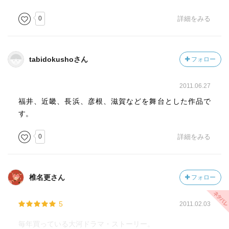
0
詳細をみる
tabidokushoさん
フォロー
2011.06.27
福井、近畿、長浜、彦根、滋賀などを舞台とした作品で
す。
0
詳細をみる
椎名更さん
フォロー
5
2011.02.03
毎年買っている大河ドラマ・ストーリー。