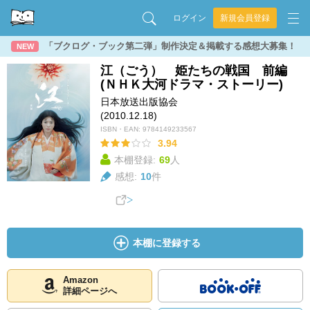
ログイン
新規会員登録
「ブクログ・ブック第二弾」制作決定＆掲載する感想大募集！
NEW
江（ごう） 姫たちの戦国 前編
(ＮＨＫ大河ドラマ・ストーリー)
日本放送出版協会
(2010.12.18)
ISBN・EAN:
9784149233567
3.94
本棚登録:
69
人
感想:
10
件
本棚に登録する
Amazon
詳細ページへ