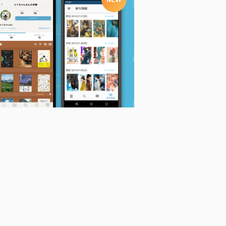
年
世界推理短編傑作集
血の収穫 (創元推理文
マルタの鷹 (創元推理
改題・新版 (4) (創元
庫)
文庫)
推理文庫)
ダシール・ハメッ...
ダシール・ハメッ...
江戸川乱歩