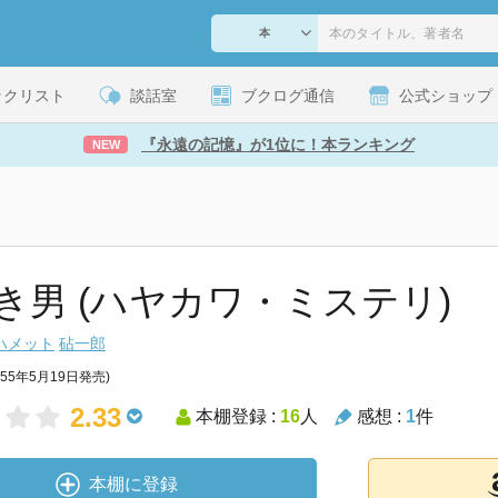
ックリスト
談話室
ブクログ通信
公式ショップ
『永遠の記憶』が1位に！本ランキング
NEW
き男 (ハヤカワ・ミステリ)
ハメット
砧一郎
955年5月19日発売)
2.33
本棚登録 :
16
人
感想 :
1
件
本棚に登録