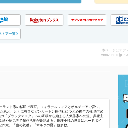
ストア一覧
本ページはアフ
Amazon.co.jp 
親はポーランド系の移民で農家。フィラデルフィアとボルチモアで育つ。
したあと、とくに有名なピンカートン探偵社につとめ後年の推理作家
年代の「ブラックマスク」への寄稿から始まる人気作家への道、共産主
飲酒や病気等で創作活動が途絶える。推理小説の世界にハードボイ
な作家。『血の収穫』『マルタの鷹』他多数。