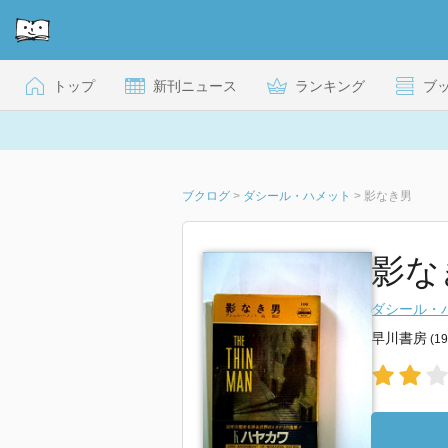
トップ
新刊ニュース
ランキング
ブ
ブクログ
>
ダシール・ハメット
>
影なき男
影な
ダシール・
早川書房
(1