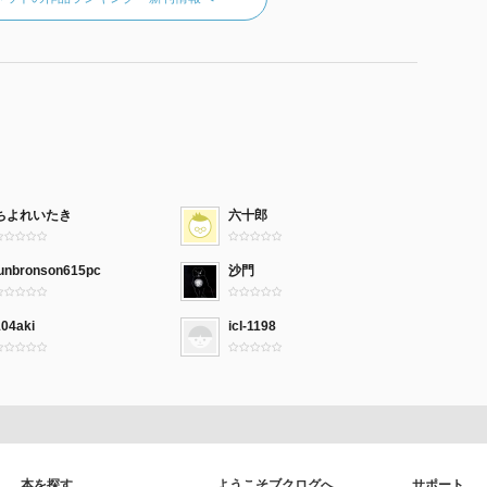
ちよれいたき
六十郎
junbronson615pc
沙門
104aki
icl-1198
本を探す
ようこそブクログへ
サポート