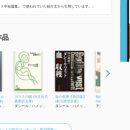
メット中短篇集』 で使われていた紹介文から引用しています。」
作品
ヤカ
ガラスの鍵 (光文社古
血の収穫【新訳版】
短編ミステリの二百
)
典新訳文庫)
(創元推理文庫)
(vol.2) (創元推理文庫)
..
ダシール・ハメッ...
ダシール・ハメッ...
アンソロジー
メットの作品ランキング・新刊情報へ