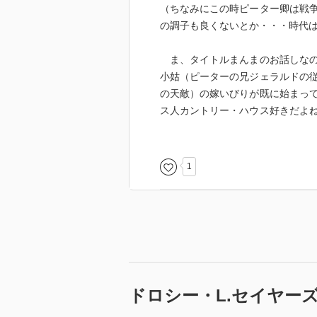
（ちなみにこの時ピーター卿は戦
の調子も良くないとか・・・時代
ま、タイトルまんまのお話しなの
小姑（ピーターの兄ジェラルドの
の天敵）の嫁いびりが既に始まっ
ス人カントリー・ハウス好きだよ
ｖという熟年カップル（すでに馬
ラ崩れていくのよね・・・色んな
ー卿は手が早いし流石は天下の伊
1
はいいから話をすすめたまえ！！
ドロシー・L.セイヤー