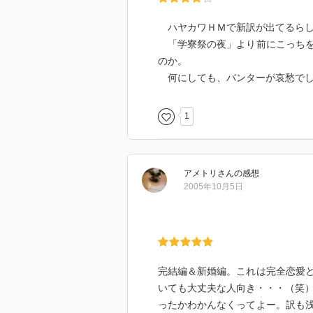
ハヤカワＨＭで新訳が出てるらし
「学寮祭の夜」より前にこっちを
のか。
何にしても、バンターが哀愁で
1
アメトリ
さん
の感想
2005年10月5日
完結編＆新婚編。これは完全恋愛
いても大丈夫な人向き・・・（笑）まー
ったかわかんなくってよー。訳も