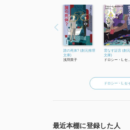
誰の死体? (創元推理
雲なす証言 (創
文庫)
文庫)
浅羽莢子
ドロシー・L.セ..
ドロシー・L.
最近本棚に登録した人