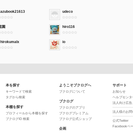
kazubook21613
udeco
庭園
hiro116
shirokumalx
io
本を探す
ようこそブクログへ
サポート
キーワードで検索
ブクログについて
お知らせ
タグから検索
ヘルプセンタ
ブクログ
法人向け広告
本棚を探す
ブクログのアプリ
法人様のお問
プロフィールから本棚を探す
ブクログプレミアム
ブクログID 検索
ブクログ公式ショップ
公式Twitter
Facebookペ
企画