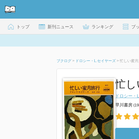
トップ
新刊ニュース
ランキング
ブ
ブクログ
>
ドロシー・L.セイヤーズ
>
忙しい蜜月
忙し
ドロシー・L
早川書房
(1