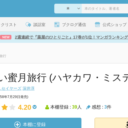
ックリスト
談話室
ブクログ通信
公式ショップ
2週連続で『薬屋のひとりごと』17巻が1位！マンガランキング
NEW
旅行
い蜜月旅行 (ハヤカワ・ミステリ
.セイヤーズ
深井淳
958年7月29日発売)
4.20
本棚登録 :
39
人
感想 :
3
件
本棚に登録