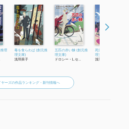
元推理
毒を食らわば (創元推
五匹の赤い鰊 (創元推
死体をどうぞ (創元推
理文庫)
理文庫)
理文庫)
.
浅羽莢子
ドロシー・L.セ...
浅羽莢子
セイヤーズの作品ランキング・新刊情報へ