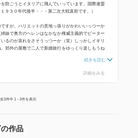
争を防ごうとイタリアに飛んでいっています。国際連盟
は１９３０年代後半・・・第二次大戦直前です。）
ですが。ハリエットの意地っ張りがかわいいっつーか
従姉妹で奥方のヘレンはなかなか権威主義的でピーター
ているのが哀れをさそうっつーか（笑）しっかしイギリ
ね。郊外の屋敷で二人で新婚旅行をゆっくり楽しもうね
鹿ップルの貫禄むんむん）の目論見がはなっからガラガ
アクシデントにもめげずにやることはやる（謎）ピータ
達お・・・（「うるさいっ！！『寝室の興味ある公開』
詳細をみる
」）・・・えへ。子供の心配を早速してるしさー。
全3件中 1 - 3件を表示
ズの作品