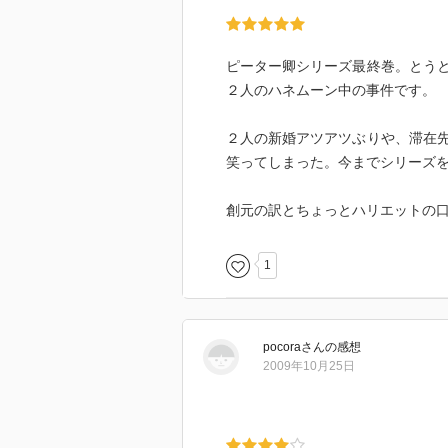
ピーター卿シリーズ最終巻。とう
２人のハネムーン中の事件です。
２人の新婚アツアツぶりや、滞在
笑ってしまった。今までシリーズ
創元の訳とちょっとハリエットの
1
pocora
さん
の感想
2009年10月25日