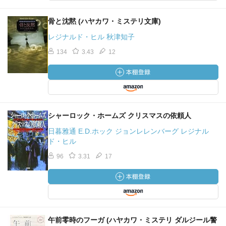
骨と沈黙 (ハヤカワ・ミステリ文庫)
レジナルド・ヒル 秋津知子
134
3.43
12
シャーロック・ホームズ クリスマスの依頼人
日暮雅通 E.D.ホック ジョンレレンバーグ レジナル
ド・ヒル
96
3.31
17
午前零時のフーガ (ハヤカワ・ミステリ ダルジール警