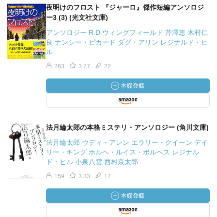
夜明けのフロスト 『ジャーロ』傑作短編アンソロジ
ー3 (3) (光文社文庫)
アンソロジー R.D.ウィングフィールド 芹澤恵 木村仁
良 ナンシー・ピカード ダグ・アリン レジナルド・ヒ
ル
263
3.77
22
法月綸太郎の本格ミステリ・アンソロジー (角川文庫)
法月綸太郎 ウディ・アレン エラリー・クイーン デイ
リー・キング ホルヘ・ルイス・ボルヘス レジナル
ド・ヒル 小泉八雲 西村京太郎
159
3.33
17