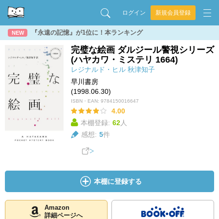
ログイン
新規会員登録
『永遠の記憶』が1位に！本ランキング
NEW
完璧な絵画 ダルジール警視シリーズ
(ハヤカワ・ミステリ 1664)
レジナルド・ヒル
秋津知子
早川書房
(1998.06.30)
ISBN・EAN:
9784150016647
4.00
本棚登録:
62
人
感想:
5
件
本棚に登録する
Amazon
詳細ページへ