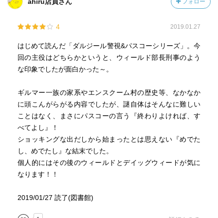
ahiru店員さん
フォロー
4
2019.01.27
はじめて読んだ「ダルジール警視&パスコーシリーズ」。今
回の主役はどちらかというと、ウィールド部長刑事のよう
な印象でしたが面白かった～。
ギルマー一族の家系やエンスクーム村の歴史等、なかなか
に頭こんがらがる内容でしたが、謎自体はそんなに難しい
ことはなく、まさにパスコーの言う『終わりよければ、す
べてよし』！
ショッキングな出だしから始まったとは思えない『めでた
し、めでたし』な結末でした。
個人的にはその後のウィールドとデイッグウィードが気に
なります！！
2019/01/27 読了(図書館)