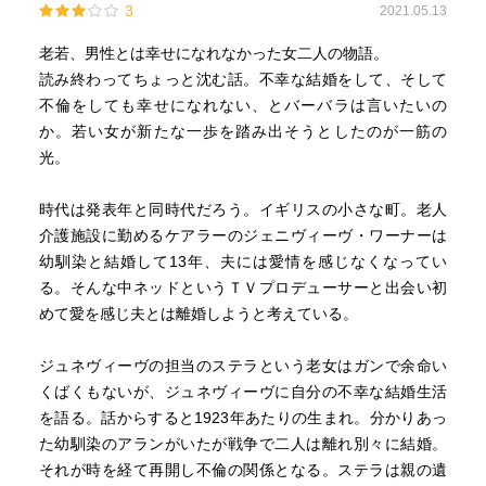
3
2021.05.13
老若、男性とは幸せになれなかった女二人の物語。
読み終わってちょっと沈む話。不幸な結婚をして、そして
不倫をしても幸せになれない、とバーバラは言いたいの
か。若い女が新たな一歩を踏み出そうとしたのが一筋の
光。
時代は発表年と同時代だろう。イギリスの小さな町。老人
介護施設に勤めるケアラーのジェニヴィーヴ・ワーナーは
幼馴染と結婚して13年、夫には愛情を感じなくなってい
る。そんな中ネッドというＴＶプロデューサーと出会い初
めて愛を感じ夫とは離婚しようと考えている。
ジュネヴィーヴの担当のステラという老女はガンで余命い
くばくもないが、ジュネヴィーヴに自分の不幸な結婚生活
を語る。話からすると1923年あたりの生まれ。分かりあっ
た幼馴染のアランがいたが戦争で二人は離れ別々に結婚。
それが時を経て再開し不倫の関係となる。ステラは親の遺