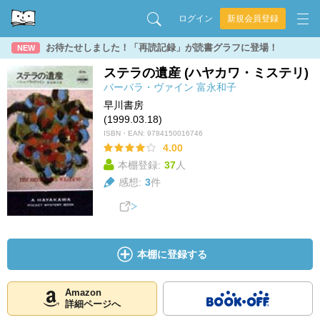
ログイン
新規会員登録
お待たせしました！「再読記録」が読書グラフに登場！
NEW
ステラの遺産 (ハヤカワ・ミステリ)
バーバラ・ヴァイン
富永和子
早川書房
(1999.03.18)
ISBN・EAN:
9784150016746
4.00
本棚登録:
37
人
感想:
3
件
本棚に登録する
Amazon
詳細ページへ