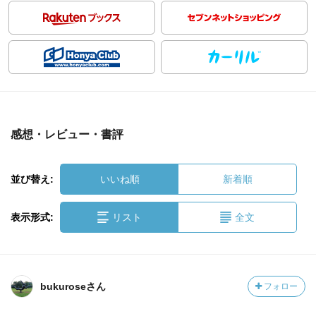
感想・レビュー・書評
並び替え:
いいね順
新着順
表示形式:
リスト
全文
bukuroseさん
フォロー