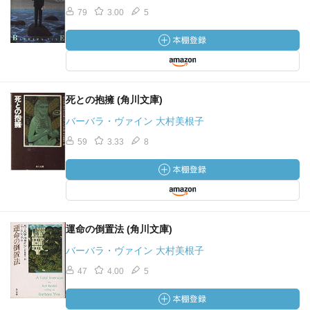
79
3.00
5
死との抱擁 (角川文庫)
バーバラ・ヴァイン 大村美根子
59
3.33
8
運命の倒置法 (角川文庫)
バーバラ・ヴァイン 大村美根子
47
4.00
5