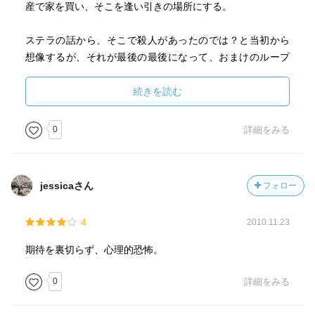
産で家を買い、そこを逢い引きの場所にする。
ステラの話から、そこで殺人があったのでは？と当初から
想像するが、それが最後の最後になって、おまけのループ
が決着する。
続きを読む
ジェニヴィーヴの母も町の男と結婚し２度３度と夫を変え
て今はパブをやっている。この状況設定が最近アマゾンプ
0
詳細をみる
ライムで見たイギリスのＴＶドラマ「検視法廷 美人検視
官ジェーン」に似ていた。庶民とそれ以上の人たちで「階
級」が違うと分けて、庶民は小さな町で仕事も人間関係も
jessicaさん
フォロー
完結しているのだ。で相手を何度も変えている。
4
2010.11.23
1995年発表
期待を裏切らず、心理的恐怖。
1999.3.31初版 図書館
0
詳細をみる