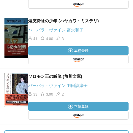
煙突掃除の少年 (ハヤカワ・ミステリ)
バーバラ・ヴァイン 富永和子
41
4.00
3
ソロモン王の絨毯 (角川文庫)
バーバラ・ヴァイン 羽田詩津子
33
3.00
2