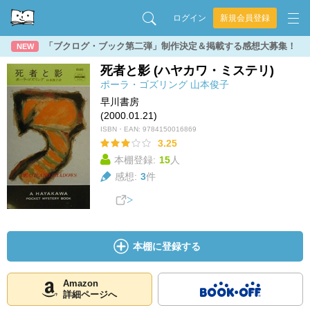
ログイン
新規会員登録
「ブクログ・ブック第二弾」制作決定＆掲載する感想大募集！
NEW
死者と影 (ハヤカワ・ミステリ)
ポーラ・ゴズリング
山本俊子
早川書房
(2000.01.21)
ISBN・EAN:
9784150016869
3.25
本棚登録:
15
人
感想:
3
件
本棚に登録する
Amazon
詳細ページへ