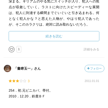
深まる。ギリアムのやる気にスイッチが入り、犯人への焦
点が収斂していく。ラストに向けたスピーディーな展開
は、犯人に到達する瞬間までぐいぐいと引き込まれる。何
となく犯人かな？と思えた人物が、やはり犯人であった
が、そこのカラクリは、絶対に読み取れないだろう。
続きを読む
1
詳細をみる
「書肆玉一」さん
フォロー
3
2011.01.01
254．初.元ビニカバ、帯付。
2010．12.20．鈴鹿ＢＦ
.