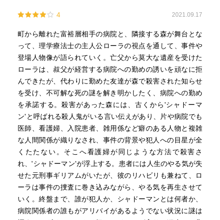
4
2021.09.17
町から離れた富裕層相手の病院と、隣接する森が舞台とな
って、理学療法士の主人公ローラの視点を通して、事件や
登場人物像が語られていく。亡父から莫大な遺産を受けた
ローラは、叔父が経営する病院への勤めの誘いを頑なに拒
んできたが、代わりに勤めた友達が森で殺害された知らせ
を受け、不可解な死の謎を解き明かしたく、病院への勤め
を承諾する。殺害があった森には、古くから'シャドーマ
ン'と呼ばれる殺人鬼がいる言い伝えがあり、片や病院でも
医師、看護婦、入院患者、雑用係など癖のある人物と複雑
な人間関係が織りなされ、事件の背景や犯人への目星が全
くたたない。そこへ看護婦が同じような方法で殺害さ
れ、'シャドーマン'が浮上する。患者には人生のやる気が失
せた元刑事ギリアムがいたが、彼のリハビリも兼ねて、ロ
ーラは事件の捜査に巻き込みながら、やる気を再生させて
いく。終盤まで、誰が犯人か、シャドーマンとは何者か、
病院関係者の誰もがアリバイがあるようでない状況に謎は