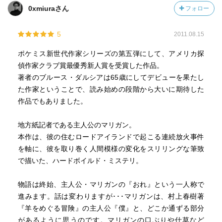
0xmiuraさん
フォロー
5
2011.08.15
ポケミス新世代作家シリーズの第五弾にして、アメリカ探
偵作家クラブ賞最優秀新人賞を受賞した作品。
著者のブルース・ダルシアは65歳にしてデビューを果たし
た作家ということで、読み始めの段階から大いに期待した
作品でもありました。
地方紙記者である主人公のマリガン。
本作は、彼の住むロードアイランドで起こる連続放火事件
を軸に、彼を取り巻く人間模様の変化をスリリングな筆致
で描いた、ハードボイルド・ミステリ。
物語は終始、主人公・マリガンの『おれ』という一人称で
進みます。話は変わりますが･･･マリガンは、村上春樹著
『羊をめぐる冒険』の主人公『僕』と、どこか通ずる部分
があるように思うのです。マリガンの口ぶりや仕草など