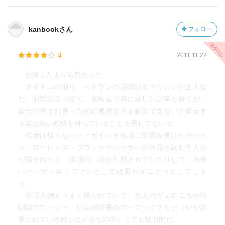
kanbookさん
フォロー
4
2011.11.22
想像したよりも良かった。
タイトルの通り、ベテランの新聞記者マリガンが主人公
だ。新聞記者っぽく、皮肉屋で時に厳しい記事を書くが、
自分の生まれ育った街の連続放火を解決できないか奔走す
る姿は熱い感情を持っていることを示してもいる。
作者は様々なハードボイルド作品に影響を受けたのだろ
う、ローレンス・ブロックやパーカーの作品を読む主人公
が描かれたり、作品の一部が引用されていたりして、海外
ハードボイルドファンとしては思わずニヤッとしてしま
う。
登場人物もうまく描かれていて、恋人のヴェロニカや幼
馴染のロージー、社会部部長のローマックスなど（やや誇
張されている感じはするものの）とても魅力的だ。