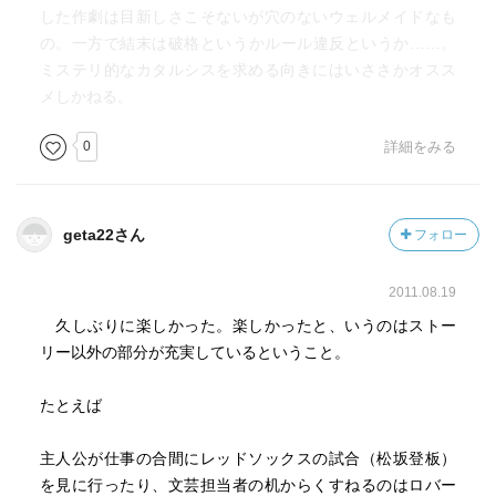
した作劇は目新しさこそないが穴のないウェルメイドなも
の。一方で結末は破格というかルール違反というか……。
ミステリ的なカタルシスを求める向きにはいささかオスス
メしかねる。
0
詳細をみる
geta22さん
フォロー
2011.08.19
久しぶりに楽しかった。楽しかったと、いうのはストー
リー以外の部分が充実しているということ。
たとえば
主人公が仕事の合間にレッドソックスの試合（松坂登板）
を見に行ったり、文芸担当者の机からくすねるのはロバー