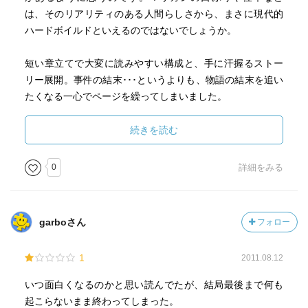
は、そのリアリティのある人間らしさから、まさに現代的
ハードボイルドといえるのではないでしょうか。
短い章立てで大変に読みやすい構成と、手に汗握るストー
リー展開。事件の結末･･･というよりも、物語の結末を追い
たくなる一心でページを繰ってしまいました。
続きを読む
物語の結末とマリガンの行動。
モラルを考えた場合に賛否の分かれそうな結びではありま
0
詳細をみる
すが、マリガンもまた『人間』なのであって、聖職者など
ではないのです。
(むしろ、聖職者とは対極の存在にありのではないか･･･
garboさん
フォロー
と。)
ミステリとしてさほど特筆すべき点はないように思えます
1
2011.08.12
が、作品自体、わたしはとても好きです。
いつ面白くなるのかと思い読んでたが、結局最後まで何も
起こらないまま終わってしまった。