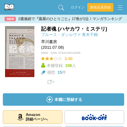
ログイン
新規会員登録
2週連続で『薬屋のひとりごと』17巻が1位！マンガランキング
NEW
記者魂 (ハヤカワ・ミステリ)
ブルース・ダシルヴァ
青木千鶴
早川書房
(2011.07.08)
ISBN・EAN:
9784150018498
3.40
本棚登録:
106
人
感想:
15
件
本棚に登録する
Amazon
詳細ページへ