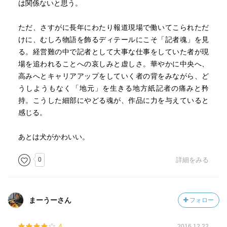
は関係ないと思う。
ただ、さすがに長年にわたり報道現場で働いてこられただ
けに、むしろ物語を飾るディテールにこそ「記者魂」を見
る。経営難の中で記者として大事な仕事をしていた者が現
場を追われることへの哀しみと虚しさ。華やかに中央へ、
高みへとキャリアアップをしていく者の背をみながら、ど
うしようもなく「地元」を生きる地方紙記者の痛みと矜
持。こうした細部にやどる魂が、作品に力を与えていると
感じる。
あとは犬がかわいい。
0
詳細をみる
まーうーさん
フォロー
4
2016.12.22