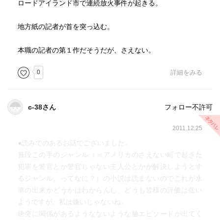
ロードアイランド市で連続放火事件が起きる。
地方紙の記者が首を突っ込む。
本職の記者の第１作だそうだが、さえない。
0
詳細をみる
c-38さん
フォロー不許可
2011.12.25
●読みでのあるお話でございました。
普段この手のジャンル（＝アメリカのさえない町で起きた
犯罪を警官とか警官じゃない主人公とかが解決しようとす
るジャンル。ってなに？）の小説は読まないのでこれが水
準の出来かどうかはわからんし、どうも皆様の評価は低い
ようですが、私は嫌いじゃないね。
唐突に関係があるようなないような脇エピソードが出てく