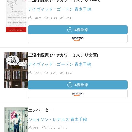
二流小説家 (ハヤカワ・ミステリ 1845)
デイヴィッド・ゴードン 青木千鶴
1405
3.38
261
二流小説家 (ハヤカワ・ミステリ文庫)
デイヴィッド・ゴードン 青木千鶴
1321
3.21
174
エレベーター
ジェイソン・レナルズ 青木千鶴
286
3.26
37