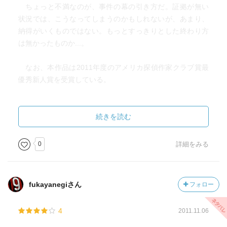
ちょっと不満なのが、事件の幕の引き方だ。証拠が無い
状況では、こうなってしまうのかもしれないが、あまり、
納得がいくものではない。もっとすっきりとした終わり方
は無かったものか...。
なお、本作品は2011年度のアメリカ探偵作家クラブ賞最
優秀新人賞を受賞している。
続きを読む
0
詳細をみる
fukayanegiさん
フォロー
4
2011.11.06