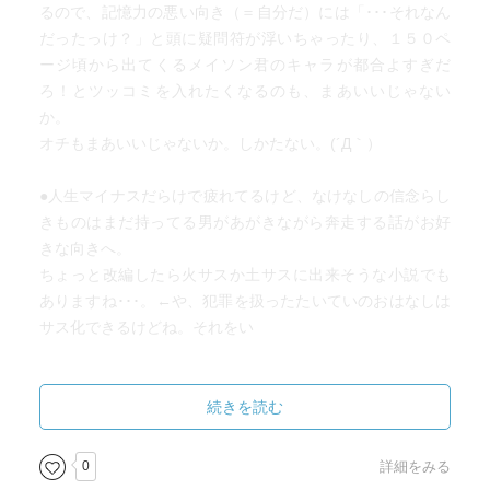
るので、記憶力の悪い向き（＝自分だ）には「･･･それなん
だったっけ？」と頭に疑問符が浮いちゃったり、１５０ペ
ージ頃から出てくるメイソン君のキャラが都合よすぎだ
ろ！とツッコミを入れたくなるのも、まあいいじゃない
か。
オチもまあいいじゃないか。しかたない。(´Д｀）
●人生マイナスだらけで疲れてるけど、なけなしの信念らし
きものはまだ持ってる男があがきながら奔走する話がお好
きな向きへ。
ちょっと改編したら火サスか土サスに出来そうな小説でも
ありますね･･･。←や、犯罪を扱ったたいていのおはなしは
サス化できるけどね。それをい
続きを読む
0
詳細をみる