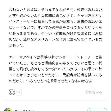
本書の邦題は『記者魂』ですが、原題は『Rogue
Island』。
合わないと言えば、それまでなんだろう。横道へ逸れない
物語を読み解くうちに、この原題が指すものが何なのかを
と前へ進めないような展開に嫌気がさす。キャラ造形とサ
考えながら読むのも面白いかもしれません。
イドストーリーに執着してる感が目立ち、過去の逸話やエ
ピソードなどで、すかすかの中身をこれでもかというくら
い膨らませてある。そういう雰囲気が好きな読者にはお勧
めだが、過剰なアメリカーンな作風は読んでてイタいもの
があった。
エド・マクベインは手紙の中で“ショート・ストーリー”と書
いていたし、もともと長編向きのネタではないと思う。我
慢して飛ばし読みしても十分ついていける。その果てに待
ってるオチはひどいものだが…。元記者が記者を描いてる
のだから、いろんなものを投影させたくなるのかなあ。
0
詳細をみる