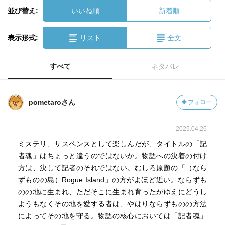
並び替え:
いいね順
新着順
表示形式:
リスト
全文
すべて
ネタバレ
pometaroさん
フォロー
2025.04.26
ミステリ、サスペンスとして楽しんだが、タイトルの「記
者魂」はちょっと違うのではないか。物語への決着の付け
方は、決して記者のそれではない。むしろ原題の「（なら
ずものの島）Rogue Island」の方がよほど近い。ならずも
のの地に生まれ、ただそこに生まれ育ったがゆえにどうし
ようもなくその地を愛する者は、やはりならずものの方法
によってその地を守る。物語の核心においては「記者魂」