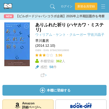
ログイン
新規会員登録
【ビルボードジャパンコラボ企画】2026年上半期話題作を考察
NEW
ありふれた祈り (ハヤカワ・ミステ
リ)
ウィリアム・ケント・クルーガー
宇佐川晶子
早川書房
(2014.12.10)
ISBN・EAN:
9784150018900
3.96
本棚登録:
362
人
感想:
58
件
本棚に登録する
Amazon
詳細ページへ