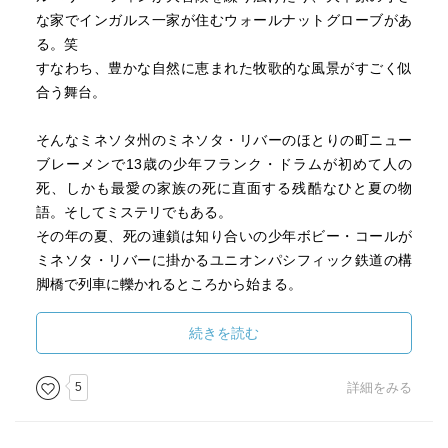
な家でインガルス一家が住むウォールナットグローブがあ
る。笑
すなわち、豊かな自然に恵まれた牧歌的な風景がすごく似
合う舞台。
そんなミネソタ州のミネソタ・リバーのほとりの町ニュー
ブレーメンで13歳の少年フランク・ドラムが初めて人の
死、しかも最愛の家族の死に直面する残酷なひと夏の物
語。そしてミステリでもある。
その年の夏、死の連鎖は知り合いの少年ボビー・コールが
ミネソタ・リバーに掛かるユニオンパシフィック鉄道の構
脚橋で列車に轢かれるところから始まる。
そして、その事故死は、見知らぬ旅人の自然死を経て、最
愛の姉アリエルの殺人事件に繋がり、連鎖して自殺と広が
続きを読む
っていく。
5
詳細をみる
物語は、主人公のフランクが当時の1961年夏を40年後の視
点から回想する語り形式で進む。