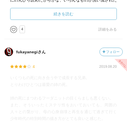
にのんびり読めたからかな、いろんなものが洗い流された
年たちの生命力は泉のように途方もなく、彼らは真相に迫
ようで、気持ちのよい読書時間でした。つくづく、作品と
ってゆく。小さな名探偵たちが辿る冒険の道は、このひと
タイミングの相性って大事よねー。
続きを読む
夏にこめられている。
4
詳細をみる
いくつもの死と別れ、真相の残酷さ、癒しと成長をこめ
たこの素晴らしき世界にこそ、少年たちの夏があった。一
ページ一ページに作家の品格が滲み出ていて、少年のどき
どきするような好奇心に連れられ読者はこの本から眼が離
fukayanegiさん
フォロー
せなくなるだろう。ぼくにとっても『ボトムズ』以来の傑
作登場が嬉しい。アメリカならではの少年時代の郷愁小説
4
2019.08.20
である。この種の作品は希少ゆえにとても価値があり、な
いくつもの死に向き合う中で成長する兄弟。
おかつ誰の心にもあるノルタルジーに共鳴するせいか、い
とりわけひとつは最愛の姉の死。
つまでも心に残る。そんな作品に餓えている読者にお勧め
の一冊である。
姉の死にまつわるフーダニットの目くらましも悪くない。
また、そういったミステリ性をおいておいても、周囲の
人々との繋がり、母の心身崩壊と再生を通じて過ぎて行く
少年時代の特別時間の描き方がとても良いと感じた。