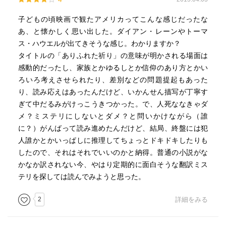
気に入った箇所をいくつか。
子どもの頃映画で観たアメリカってこんな感じだったな
「幸せとはなんだ、ネイサン？ ぼくの経験では、幸せは長
あ、と懐かしく思い出した。ダイアン・レーンやトーマ
く困難な道のあちこちにある一瞬の間にすぎない。ずっと
ス・ハウエルが出てきそうな感じ。わかりますか？
幸福でいられる人間などいないんだ」
タイトルの「ありふれた祈り」の意味が明かされる場面は
感動的だったし、家族とかゆるしとか信仰のあり方とかい
「喪失は、いったん確実になれば、手につかんだ石と同じ
ろいろ考えさせられたり、差別などの問題提起もあった
だ。重さがあり、大きさがあり、手触りがある」
り、読み応えはあったんだけど、いかんせん描写が丁寧す
ぎて中だるみがけっこうきつかった。で、人死ななきゃダ
「彼らはおれたちの近くにいるんだよ」
メ？ミステリにしないとダメ？と問いかけながら（誰
「彼らって?」
に？）がんばって読み進めたんだけど、結局、終盤には犯
「死者だよ。違いはひと息分もない。最後の息を吐けばま
人誰かとかいっぱしに推理してちょっとドキドキしたりも
た一緒になれる」
したので、それはそれでいいのかと納得。普通の小説がな
かなか訳されない今、やはり定期的に面白そうな翻訳ミス
テリを探しては読んでみようと思った。
2
詳細をみる