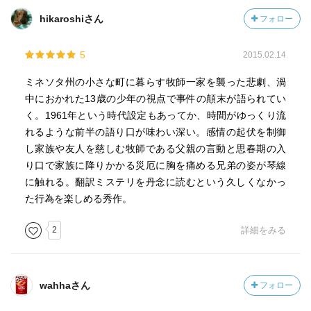
hikaroshiさん
フォロー
5
2015.02.14
ミネソタ州の小さな町に暮らす牧師一家を襲った悲劇、渦
中におかれた13歳の少年の視点で事件の顛末が語られてい
く。1961年という時代設定もあってか、時間がゆっくり流
れるような前半の語り口が味わい深い。感情の起伏を制御
し家族や友人を慈しむ牧師である父親の言動と思春期の入
り口で家族に降りかかる災厄に胸を痛める兄弟の姿が琴線
に触れる。翻訳ミステリを丹念に読むという久しくなかっ
た行為を楽しめる秀作。
2
詳細をみる
wahhaさん
フォロー