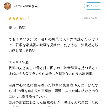
タイトルになっているシーンは感動的です。
kemukemuさん
フォロー
よく描ききってくれたな、と胸をうたれました。
エドガー賞はじめ全米の主要なミステリの最優秀長編賞を
4
2022.09.05
独占した作品です☆
悲しい物語
でもミネソタ州の田舎町の風景と人々の情感がたっぷり
で、荘厳な家族愛の映画を見終わったような、満足感と脱
力感を感じる物語。
１９６１年夏
牧師の父と美しい母と姉に囲まれ、吃音障害を持つ弟と１
３歳の主人公フランクが経験した特別なこの夏の出来事。
自身の心の底に住み着いた戦争の後遺症ゆえに、ひたす
ら“神”の道を進む父の言葉は、困難にあった町の人びとの心
にいつも寄り添っていた。
自分の家族に起こった困難のとき、母はそんな夫に「せめ