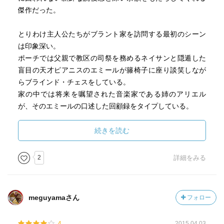
傑作だった。
とりわけ主人公たちがブラント家を訪問する最初のシーン
は印象深い。
ポーチでは父親で教区の司祭を務めるネイサンと隠遁した
盲目の天才ピアニスのエミールが籐椅子に座り談笑しなが
らブラインド・チェスをしている。
家の中では将来を嘱望された音楽家である姉のアリエル
が、そのエミールの口述した回顧録をタイプしている。
庭では耳が聞こえず情緒不安定なリーゼを吃音症の弟のジ
ェイクとその兄で主人公のフランクが手伝っている。
続きを読む
牧歌的で平穏な交流場面がやがて悲しみに変わるのだが、
2
詳細をみる
作者は単なる悲劇で終わらせず、最後には再生と許しを用
意している。
「ありきたりの祈り」というタイトルの付け方も見事で、
meguyamaさん
フォロー
家族を救う小さな奇跡という込められた意味は明かされて
なお胸に迫るものがあった。
4
2015.04.03