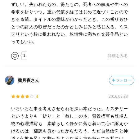
ずしい。失われたもの、得たもの。死者への鎮魂や生への
希求を祈りつつ、重い代償を経てはじめて近づくことので
きる奇蹟。タイトルの意味がわかったとき、この祈りもひ
とつの諸人の叡智だったのかとしみじみと感じ入る。ミス
テリという枠に捉われない、叙情性に満ちた文芸作品とい
ってもいい。
1
詳細をみる
朧月夜さん
フォロー
4
2016.08.28
いろいろな事を考えさせられる深い本だった。ミステリー
というよりも「祈り」と「赦し」の本。背景描写も登場人
物の心理描写も 素晴らしく静かに落ち着いて心に訴えか
けるのは 翻訳も良かったからだろう。ただ自然信仰と神
道と仏教を足して割ったような考え方を持ってる私には