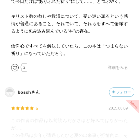
て今日だけは“ありふれた祈り”にして……」とつぶやく。
キリスト教の赦しや救済について、疑い迷い罵るという感
情が普通にあること、それでいて、それらをすべて俯瞰す
るように包み込み潜んでいる“神”の存在。
信仰心ですべてを解決していたら、この本は「つまらない
祈り」になっていただろう。
2
詳細をみる
boschさん
フォロー
5
2015.08.09
この作者の作品は以前読んだがさほど好みではなかった
が…。
この作品は少年が遭遇したひと夏の出来事が抒情的に、そ