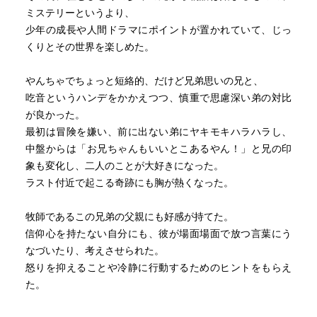
ミステリーというより、
少年の成長や人間ドラマにポイントが置かれていて、じっ
くりとその世界を楽しめた。
やんちゃでちょっと短絡的、だけど兄弟思いの兄と、
吃音というハンデをかかえつつ、慎重で思慮深い弟の対比
が良かった。
最初は冒険を嫌い、前に出ない弟にヤキモキハラハラし、
中盤からは「お兄ちゃんもいいとこあるやん！」と兄の印
象も変化し、二人のことが大好きになった。
ラスト付近で起こる奇跡にも胸が熱くなった。
牧師であるこの兄弟の父親にも好感が持てた。
信仰心を持たない自分にも、彼が場面場面で放つ言葉にう
なづいたり、考えさせられた。
怒りを抑えることや冷静に行動するためのヒントをもらえ
た。