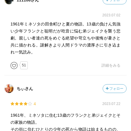
111108さん
フォロー
2023.07.02
1961年ミネソタの田舎町ひと夏の物語。13歳の負けん気強
い少年フランクと聡明だが吃音に悩む弟ジェイクを襲う悲
劇。親しい者達の死をめぐる絶望や苛立ちや後悔が暑さと
共に描かれる。謎解きより人間ドラマの濃厚さに引き込ま
れ一気読み。
51
詳細をみる
ちぃさん
フォロー
4
2023.07.22
1961年、ミネソタに住む13歳のフランクと弟ジェイクとそ
の家族の物語。
その街に住むひとりの少年の死から物語は始まるものの、