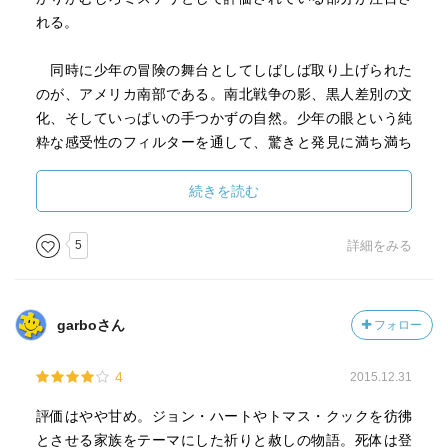
少年であるが故、行動の不自由さ、それを巧みに潜り抜け
れる。
て真相に近づいていくストーリーは、間違いなく珠玉のミ
ステリー小説である。
同時に少年の冒険の舞台としてしばしば取り上げられた
のが、アメリカ南部である。南北戦争の影、黒人差別の文
牧歌的な風景の中で起きた死の連鎖、そして少年が必死で
化、そしていっぱいの手つかずの自然。少年の眼という純
背伸びして青年になっていく通過儀礼的残酷なひと夏の物
粋な感受性のフィルターを通して、驚きと発見に満ち満ち
語には引き込まれました。
た世界で、様々な大人たちの生と死を見つめながら、人間
生活の矛盾に満ちた世界の仕組みを理解してゆくには適し
続きを読む
この作者の作品「このやさしき大地」も読む予定。そのう
た土地風土であったに違いない。
ちに。舞台は当然ミネソタでしょう。笑
5
詳細をみる
だからこそ南部出身の作家はジャンル外であろうと少年
時代の物語を書いてみないではいられないのかもしれな
い。
garboさん
フォロー
さて、その少年冒険小説の系譜に、また一作の金字塔が
4
2015.12.31
登場した。本書は、ミネソタ・リバー沿いに広がる田舎町
を舞台にしたの郷愁と抒情に満ちたミステリーである。作
評価はやや甘め。ジョン・ハートやトマス・クックを彷彿
者はコーク・オコナー
とさせる家族をテーマにした祈りと赦しの物語。死体は登