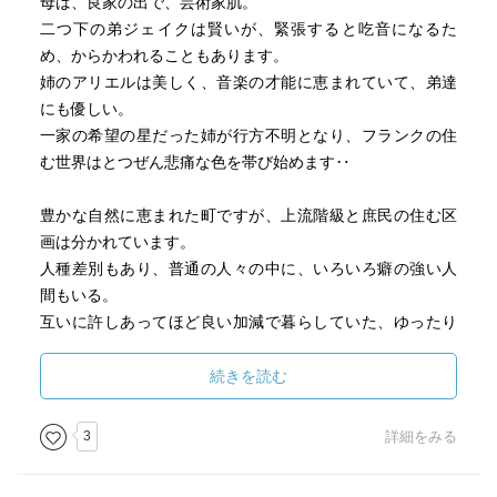
母は、良家の出で、芸術家肌。
二つ下の弟ジェイクは賢いが、緊張すると吃音になるた
め、からかわれることもあります。
姉のアリエルは美しく、音楽の才能に恵まれていて、弟達
にも優しい。
一家の希望の星だった姉が行方不明となり、フランクの住
む世界はとつぜん悲痛な色を帯び始めます‥
豊かな自然に恵まれた町ですが、上流階級と庶民の住む区
画は分かれています。
人種差別もあり、普通の人々の中に、いろいろ癖の強い人
間もいる。
互いに許しあってほど良い加減で暮らしていた、ゆったり
した描写が、しだいにテンポを速めていきます。
複雑な出来事をただ目を見張って受け入れるうちに、男の
続きを読む
子達は大人の世界に一歩、足を踏み入れていく‥
3
詳細をみる
卑小な人間のどうしようもなさ、悪気はなくとも個性がぶ
つかり合い、弱点がすれ違う哀しさ、苛立ち、切なさ。