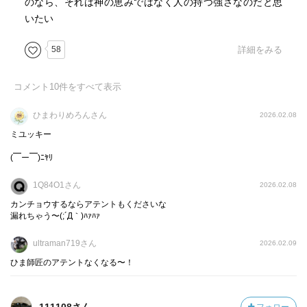
のなら、それは神の恵みではなく人の持つ強さなのだと思
いたい
58
詳細をみる
コメント
10
件をすべて表示
ひまわりめろんさん
2026.02.08
ミユッキー
(￣ー￣)ﾆﾔﾘ
1Q84O1さん
2026.02.08
カンチョウするならアテントもくださいな
漏れちゃう〜(;´Д｀)ﾊｧﾊｧ
ultraman719さん
2026.02.09
ひま師匠のアテントなくなる〜！