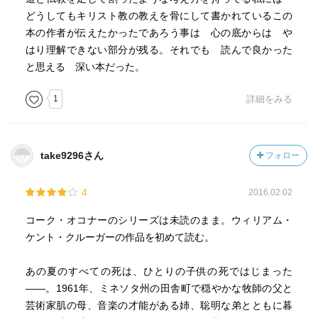
どうしてもキリスト教の教えを骨にして書かれているこの
本の作者が伝えたかったであろう事は 心の底からは や
はり理解できない部分が残る。それでも 読んで良かった
と思える 深い本だった。
1
詳細をみる
take9296さん
フォロー
4
2016.02.02
コーク・オコナーのシリーズは未読のまま。ウィリアム・
ケント・クルーガーの作品を初めて読む。
あの夏のすべての死は、ひとりの子供の死ではじまった
――。1961年、ミネソタ州の田舎町で穏やかな牧師の父と
芸術家肌の母、音楽の才能がある姉、聡明な弟とともに暮