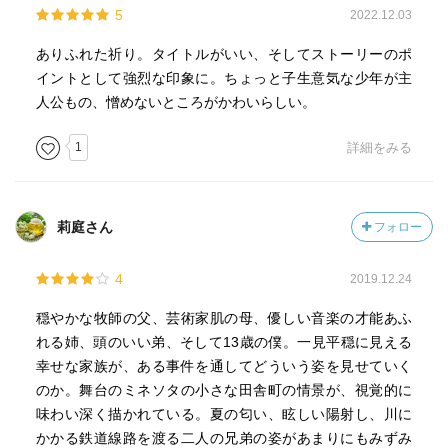
5
2022.12.03
ありふれた祈り。タイトルがいい、そしてストーリーのポ
イントとして強烈な印象に。ちょっと子生意気な少年が主
人公もの、憎めないところがかわいらしい。
1
詳細をみる
莉庭さん
フォロー
4
2019.12.24
穏やかな牧師の父、芸術家肌の母、優しい音楽の才能あふ
れる姉、頭のいい弟、そして13歳の僕。一見平穏に見える
幸せな家族が、ある事件を通してどういう姿を見せていく
のか。舞台のミネソタの小さな田舎町の情景が、視覚的に
味わい深く描かれている。夏の匂い、眩しい陽射し、川に
かかる鉄道線路を渡る二人の兄弟の姿があまりにもみずみ