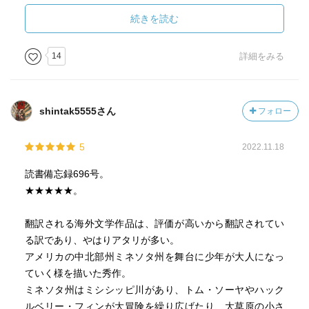
登場する他の大人たち、特に牧師と兄弟を精神的に支える
男と
続きを読む
犯人の嫌疑をかけられるインデアンの男も良かった。
14
詳細をみる
※フォローしている方の読書記録は
次に読んでみたいと思う本の参考になり、たいへんありが
たく思ってます。
shintak5555さん
フォロー
5
2022.11.18
読書備忘録696号。
★★★★★。
翻訳される海外文学作品は、評価が高いから翻訳されてい
る訳であり、やはりアタリが多い。
アメリカの中北部州ミネソタ州を舞台に少年が大人になっ
ていく様を描いた秀作。
ミネソタ州はミシシッピ川があり、トム・ソーヤやハック
ルベリー・フィンが大冒険を繰り広げたり、大草原の小さ