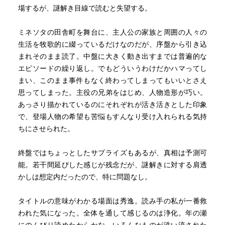
・シリーズで知られる作家だが、シリーズ外作品を書いた
場するが、謎解き目線で読むと失望する。
ことで、なんとこれがアメリカ探偵作家クラブ賞（エドガ
ー賞）を受賞、さらにバリー賞・マカヴィティ賞・アンソ
ミネソタの田舎町を舞台に、主人公の家族と周囲の人々の
ニー賞と続けざまに受賞し四冠に輝くことになる。
生活を牧歌的に綴っているだけなのだが、序盤から引き込
まれそのまま読了。中盤に大きく動き出すまでは普遍的な
なんと言ってもこの作品の魅力は、1961年に生きる12歳
エピソードの繰り返し。でもどういうわけだかハマってし
の少年を主人公にした作品世界がとても魅力ある登場人物
まい、このまま事件もなく終わってしまってもいいとさえ
たちと時代背景によって構築されていることだろう。2歳年
思ってしまった。主役の兄弟をはじめ、人物造形が巧い。
下の純粋な正義感に溢れた吃音の弟、音楽の才能に恵まれ
あっさり描かれているのにそれぞれが活き活きとした印象
た年頃の美しい姉、大戦の傷を引きずる教会神父の父に、
で、登場人物の希望も苦悩もすんなり受け入れられる気持
その父の戦友で放浪者のガス。『大草原の小さな家』と同
ちにさせられた。
じミネソタを舞台に、自然いっぱいのミズーリ川流域で、
川にかかる鉄道線路を渡る二人の兄弟の姿があまりにもみ
終盤ではちょっとしたサプライズもあるが、真相は予測可
ずみずしい。
能。若干間延びした感じが残念だが、謎解きに対する肩透
かしは想定内だったので、特に問題なし。
それでいながら、これはしっかりとミステリである。死
と向かい合い、やがて少しずつ成長をとげてゆく少年たち
タイトルの意味がわかる場面は秀逸。読み手の私が一番救
の物語でありながら、死の絶望的なほどの悲しさと、生き
われた気になった。全体を通して感じるのは浄化。年の瀬
残った者が心に負う痛みは、抉られるようだ。それでも少