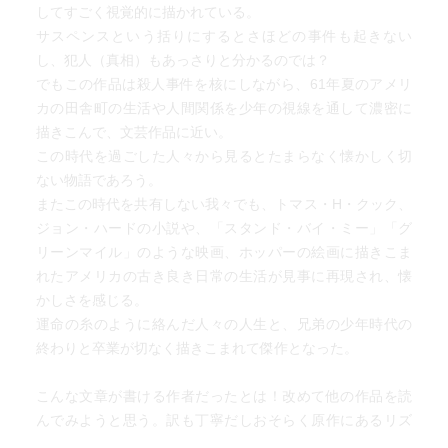
してすごく視覚的に描かれている。
サスペンスという括りにするとさほどの事件も起きない
し、犯人（真相）もあっさりと分かるのでは？
でもこの作品は殺人事件を核にしながら、61年夏のアメリ
カの田舎町の生活や人間関係を少年の視線を通して濃密に
描きこんで、文芸作品に近い。
この時代を過ごした人々から見るとたまらなく懐かしく切
ない物語であろう。
またこの時代を共有しない我々でも、トマス・H・クック、
ジョン・ハードの小説や、「スタンド・バイ・ミー」「グ
リーンマイル」のような映画、ホッパーの絵画に描きこま
れたアメリカの古き良き日常の生活が見事に再現され、懐
かしさを感じる。
運命の糸のように絡んだ人々の人生と、兄弟の少年時代の
終わりと卒業が切なく描きこまれて傑作となった。
こんな文章が書ける作者だったとは！改めて他の作品を読
んでみようと思う。訳も丁寧だしおそらく原作にあるリズ
ムが大切にしてあってとても気持ち良く読めた。