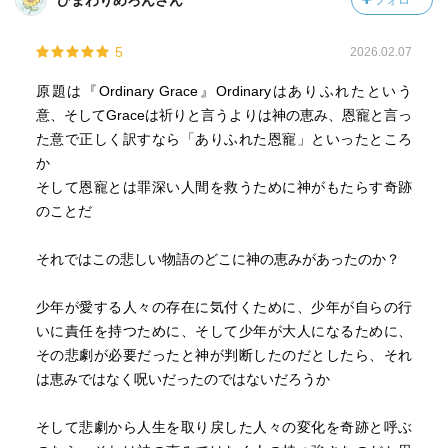
ひまわりめろんさん
フォロー
5
2026.02.07
原題は『Ordinary Grace』Ordinaryはありふれたという
意、そしてGraceは祈りと言うよりは神の恵み、恩寵と言っ
た意で正しく訳すなら「ありふれた恩寵」といったところ
か
そして恩寵とは罪深い人間を救うために神がもたらす奇跡
のことだ
それではこの悲しい物語のどこに神の恵みがあったのか？
少年が愛する人々の存在に気付くために、少年が自らの行
いに責任を持つために、そして少年が大人になるために、
その悲劇が必要だったと神が判断したのだとしたら、それ
は恵みではなく呪いだったのではないだろうか
そして悲劇から人生を取り戻した人々の変化を奇跡と呼ぶ