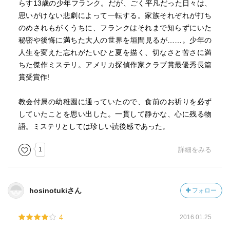
らす13歳の少年フランク。だが、ごく平凡だった日々は、
思いがけない悲劇によって一転する。家族それぞれが打ち
のめされもがくうちに、フランクはそれまで知らずにいた
秘密や後悔に満ちた大人の世界を垣間見るが……。少年の
人生を変えた忘れがたいひと夏を描く、切なさと苦さに満
ちた傑作ミステリ。アメリカ探偵作家クラブ賞最優秀長篇
賞受賞作!
教会付属の幼稚園に通っていたので、食前のお祈りを必ず
していたことを思い出した。一貫して静かな、心に残る物
語。ミステリとしては珍しい読後感であった。
1
詳細をみる
hosinotukiさん
フォロー
4
2016.01.25