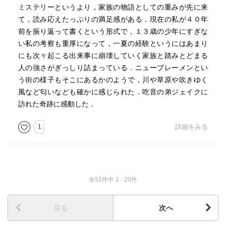
ミステリーというより，家族の物語としての重みが先に来
て，読み応えたっぷりの満足感がある．現在の私が４０年
前を振り返って書くという形式で，１３歳の少年にすぎな
い私の考察も重厚になって，一夏の経験というにはあまり
にも次々起こる出来事に崩壊していく家族と踏みとどまる
人の強さがぎっしり詰まっている．ニューブレーメンとい
う街の様子もそこにあるかのようで，川や草原や吹きゆく
風など匂いなども確かに感じられた．吃音の弟ジェイクに
訪れた奇跡に感動した．
1
詳細をみる
全51件中 1 - 20件
戻る
次へ