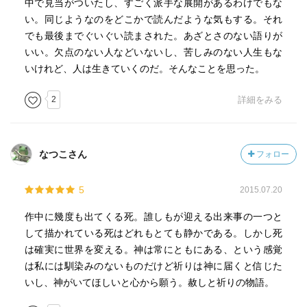
中で見当がついたし、すごく派手な展開があるわけでもな
い。同じようなのをどこかで読んだような気もする。それ
でも最後までぐいぐい読まされた。あざとさのない語りが
いい。欠点のない人などいないし、苦しみのない人生もな
いけれど、人は生きていくのだ。そんなことを思った。
2
詳細をみる
なつこさん
フォロー
5
2015.07.20
作中に幾度も出てくる死。誰しもが迎える出来事の一つと
して描かれている死はどれもとても静かである。しかし死
は確実に世界を変える。神は常にともにある、という感覚
は私には馴染みのないものだけど祈りは神に届くと信じた
いし、神がいてほしいと心から願う。赦しと祈りの物語。