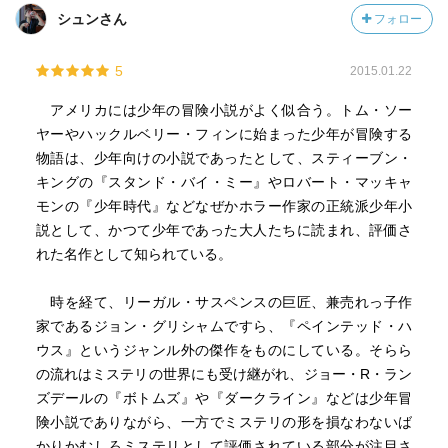
まだ第二次世界大戦の傷跡が人々の心に残っている時代。
シュンさん
フォロー
戦争から戻り牧師となった父、牧師となったことに不満を
持つ母、吃音が激しく人前では一切喋らないが聡明な弟ジ
5
2015.01.22
ェイク、そして音楽の才能がありジュリアード音楽院に進
学予定だった最愛の姉アリエル。
アメリカには少年の冒険小説がよく似合う。トム・ソー
教会で、父の手足となり働く戦友のガス、巡査のドイル、
ヤーやハックルベリー・フィンに始まった少年が冒険する
母の昔の恋人エミールとその家族たち。
物語は、少年向けの小説であったとして、スティーブン・
ニューブレーメンという小さな町に暮らす人々がフランク
キングの『スタンド・バイ・ミー』やロバート・マッキャ
の目を通して、生き生きと、日々懸命に生きる。
モンの『少年時代』などなぜかホラー作家の正統派少年小
説として、かつて少年であった大人たちに読まれ、評価さ
そして物語の大きな柱は中盤に突如訪れる。最愛の姉アリ
れた名作として知られている。
エルが家に帰らない。懸命に捜索する家族。そしてフラン
クはミネソタリバーに浮かぶアリエルの発見者となる。事
時を経て、リーガル・サスペンスの巨匠、兼売れっ子作
故なのか事件なのか。悲嘆に暮れる家族の元に、検死の結
家であるジョン・グリシャムですら、『ペインテッド・ハ
果として殺されたことが伝えられる。
ウス』というジャンル外の傑作をものにしている。そらら
誰が何の目的でアリエルを殺したのか。町のごろつきや差
の流れはミステリの世界にも受け継がれ、ジョー・R・ラン
別に苦しむインディアンに容疑者として浮かび上がる。し
ズデールの『ボトムズ』や『ダークライン』などは少年冒
かし、フランクがたどり着いた真相は驚くべきものであっ
険小説でありながら、一方でミステリの形を損なわないば
た・・・。
かりかむしろミステリとして評価されている部分が注目さ