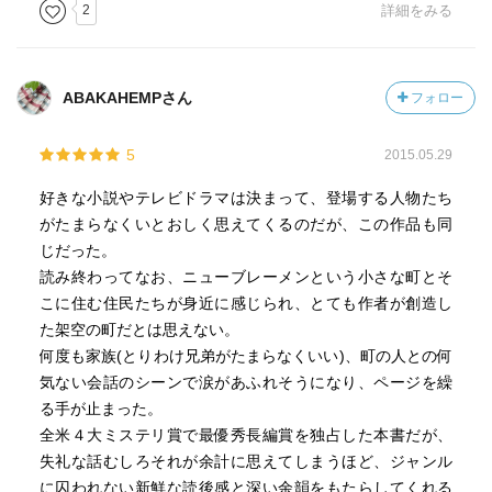
2
詳細をみる
ABAKAHEMPさん
フォロー
5
2015.05.29
好きな小説やテレビドラマは決まって、登場する人物たち
がたまらなくいとおしく思えてくるのだが、この作品も同
じだった。
読み終わってなお、ニューブレーメンという小さな町とそ
こに住む住民たちが身近に感じられ、とても作者が創造し
た架空の町だとは思えない。
何度も家族(とりわけ兄弟がたまらなくいい)、町の人との何
気ない会話のシーンで涙があふれそうになり、ページを繰
る手が止まった。
全米４大ミステリ賞で最優秀長編賞を独占した本書だが、
失礼な話むしろそれが余計に思えてしまうほど、ジャンル
に囚われない新鮮な読後感と深い余韻をもたらしてくれる