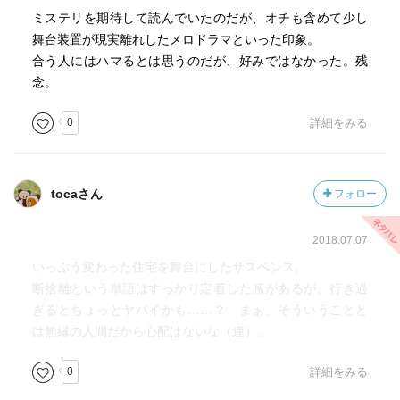
ミステリを期待して読んでいたのだが、オチも含めて少し
舞台装置が現実離れしたメロドラマといった印象。
合う人にはハマるとは思うのだが、好みではなかった。残
念。
0
詳細をみる
tocaさん
フォロー
2018.07.07
いっぷう変わった住宅を舞台にしたサスペンス。
断捨離という単語はすっかり定着した感があるが、行き過
ぎるとちょっとヤバイかも……？ まぁ、そういうことと
は無縁の人間だから心配はないな（違）。
0
詳細をみる