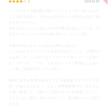
4
2023.01.09
ミニマリストな建築家が建てたマンションの一室に住んだ
ことのある女性と、今住んだ女性の２つの視点と時点で描
かれるミステリー。
過去に住んだことのあるエマは不審な死をとげている、今
住んでいるジェーンがその謎を追っていくという話。
不満を語るとネタバレせざるを得ないのだが…
ミニマルなライフスタイルを突き詰めていくと、人間性す
らも狂っていくのか？というテーマで進んでいった割に
は、ラストが…うーん、それならミニマム関係ないよねぇ
って感じで詰めが甘いように思う。
物語に多大な影響を及ぼしている建築家エドワードが結
局…やねんもんなぁ～。でも、必要最低限のモノをきちん
と使い整理して、洗練した生活スタイルを追求していくこ
とをとことん悪モノ扱いされなくて、底は良かったと思う
けども。