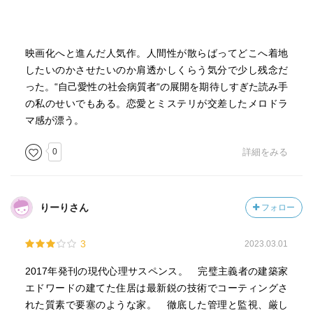
たん休憩をいれた。
お茶をいれて、気を改める必要を感じたのだ。
そして、続きを読みにかかった。
映画化へと進んだ人気作。人間性が散らばってどこへ着地
したいのかさせたいのか肩透かしくらう気分で少し残念だ
一筋縄ではいかなかった。
った。“自己愛性の社会病質者“の展開を期待しすぎた読み手
の私のせいでもある。恋愛とミステリが交差したメロドラ
思考を振り回されて、ドキドキハラハラ、
マ感が漂う。
刺激の強いものを求める人には不向きかと思う。
日常から非日常へ静かに移行して、
0
詳細をみる
いつの間にか息が浅くなっていたことに気づく、
そんな物語である。
りーりさん
フォロー
ところで、これは言わずにはいられない。
私は、刺身には、酒だと思うのだ。
玉露は甘味のほうがいい。
3
2023.03.01
食前酒のかわりにというならわかるが、
2017年発刊の現代心理サスペンス。 完璧主義者の建築家
それほどまでにこだわって玉露がほしいというのなら、
エドワードの建てた住居は最新鋭の技術でコーティングさ
ふさわしい茶器も持ってくるべきだ。
れた質素で要塞のような家。 徹底した管理と監視、厳し
やれやれ。まったくもって抜けている。