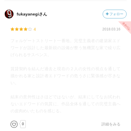
fukayanegiさん
フォロー
4
2018.03.16
フォルゲートストリート一番地。完璧主義者の建築家エド
ワードが設計した最新鋭の設備が整う無機質な家で繰り広
げられるサスペンス。
賃貸契約を結んだ過去と現在の２人の女性の視点を通して
描かれる家と設計者エドワードの危うさに緊張感が尽きな
い。
結末の意外性はさほどではないが、結末にしてなお拭われ
ないエドワードの気質に、作品全体を通しての完璧主義へ
の皮肉めいたものを感じる。
0
詳細をみる