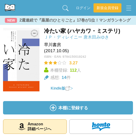
ログイン
新規会員登録
2週連続で『薬屋のひとりごと』17巻が1位！マンガランキング
NEW
冷たい家 (ハヤカワ・ミステリ)
ＪＰ・ディレイニー
唐木田みゆき
早川書房
(2017.10.05)
ISBN・EAN:
9784150019242
3.27
本棚登録:
112
人
感想:
14
件
Kindle版
本棚に登録する
Amazon
詳細ページへ