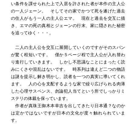
い条件を課せられた上で入居を許された者が本作の主人公
の一人ジェーン。 そしてその家でかつて死を遂げた過去
の住人がもう一人の主人公エマ。 現在と過去を交互に描
き、エマの死の真相とジェーンの行末、家に隠された秘密
を追ってゆく・・・。
二人の主人公を交互に展開していくのですがそのスパン
が驚く程短いです。 僅か５ページ程で主人公が入れ替わ
り進行していきます。 しかし不思議なことにまったく読
みにくさや混乱はないです。 時系列は違えど二つの物語
は謎を提示し解き明かし、読者を一つの真実に導いてくれ
ます。 人の心を支配するような家で繰り広げられる肉薄
した心理サスペンス、勿論犯人当てという所でしっかりミ
ステリの体裁を保っています。
作者が真珠王御木本幸吉を出してきたり日本通？なのか
は定かではないですが日本の文化が度々触れられていま
す。