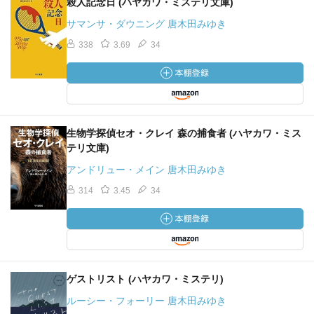
殺人記念日 (ハヤカワ・ミステリ文庫)
サマンサ・ダウニング 唐木田みゆき
338
3.69
34
生物学探偵セオ・クレイ 森の捕食者 (ハヤカワ・ミス
テリ文庫)
アンドリュー・メイン 唐木田みゆき
314
3.45
34
ゲストリスト (ハヤカワ・ミステリ)
ルーシー・フォーリー 唐木田みゆき