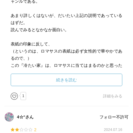
ャンルである。
あまり詳しくはないが、だいたい上記の説明であっている
はずだ。
読んでみるとなかなか面白い。
表紙の印象に反して、
（というのは、ロマサスの表紙は必ず女性的で華やかであ
るので、）
この『冷たい家』は、ロマサスに当てはまるのかと思った
のだ。
ヒロインはいるし。
続きを読む
美形の、趣味の際立った男性は出てくるし。
なんとも女性向きかなと。
1
詳細をみる
最初のうちは。
4☆°さん
フォロー不許可
半ば頃から様相が変わる。
それまで、ゆっくりめに読んでいた私だが、驚いて、いっ
2
2024.07.16