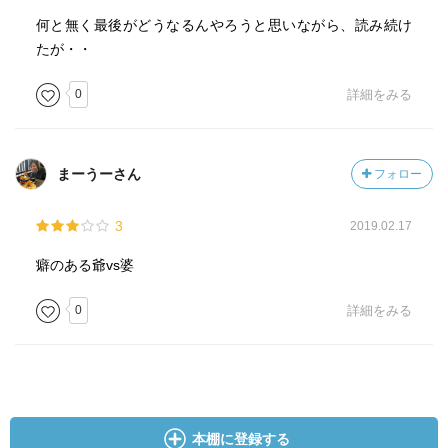
■第十八章 悪化
何と無く最後がどうなるんやろうと思いながら、読み続け
■第十九章 ありきたりな別れ
たが・・
インターネットを通じて知り合った老紳士の「ロイ」と未
0
詳細をみる
亡人の「ベティ」… お互い高齢の彼らは親睦を深め、共
同生活を送ることになる、、、
まーうーさん
フォロー
だがそれは「ロイ」による策略だった… 彼はこれまで
数々の人間を騙し、陥れてきたベテランの詐欺師だったの
3
2019.02.17
である。
癖のある爺vs婆
「ロイ」は悠々とした老後を過ごすべく、「ベティ」の資
産を奪い取ろうと着々と計画を進めていくが… 冷酷な犯
0
詳細をみる
罪と並行して明らかになっていく「ロイ」自身の秘められ
た過去、、、
嘘と偽りに満ちたその生涯の奥底にあるものとは――?
本棚に登録する