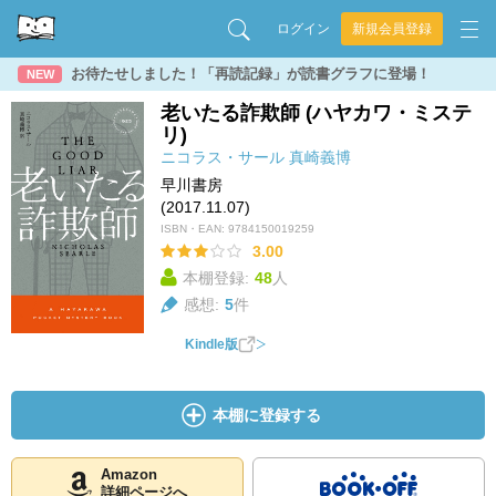
ログイン
新規会員登録
お待たせしました！「再読記録」が読書グラフに登場！
NEW
老いたる詐欺師 (ハヤカワ・ミステ
リ)
ニコラス・サール
真崎義博
早川書房
(2017.11.07)
ISBN・EAN:
9784150019259
3.00
本棚登録:
48
人
感想:
5
件
Kindle版
本棚に登録する
Amazon
詳細ページへ