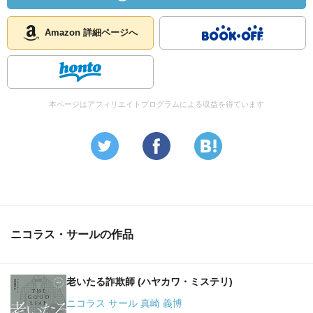
「ベティ」は夫をなくした資産家、かたや「ロイ」は老い
た身でありながら結婚詐欺のベテラン… この勝負、プロ
Amazon 詳細ページへ
の完勝で終わるのかと思いきや、、、
派手さはないのですが、騙し騙され… という展開が愉し
める作品でしたね。
本ページはアフィリエイトプログラムによる収益を得ています
現在の物語と交互に綴られる二人の過去の物語… 老紳士
「ロイ」と未亡人「ベティ」の物語は、1938年・ナチス時
代のドイツにおける14歳の少年「ハンス」と10歳の少女
「リリ」とお互いの一家の物語まで遡り、そして、現在の
物語に繋がっていく。
ニコラス・サールの作品
「ロイ」が封印したはずのベルリンでの罪が浮かび上がる
構図はスリリングでしたね… でも、途中から展開が読め
ちゃったので、やや物足りなかったなぁ、、、
老いたる詐欺師 (ハヤカワ・ミステリ)
意外だったのは「ベティ」の優しさかな… 自分なら、も
ニコラス サール 真崎 義博