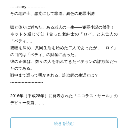
-----story-------------
その老紳士、悪党にして非道。異色の犯罪小説!
嘘と偽りに満ちた、ある老人の一生――犯罪小説の傑作！
ネットを通じて知り合った老紳士の「ロイ」と未亡人の
「ベティ」。
親睦を深め、共同生活を始めた二人であったが、「ロイ」
の目的は「ベティ」の財産にあった。
彼の正体は、数々の人を陥れてきたベテランの詐欺師だっ
たのである。
戦中まで遡って明かされる、詐欺師の生涯とは？
-----------------------
2016年（平成28年）に発表された「ニコラス・サール」の
デビュー長篇、、、
小口と天・地が黄色に染めてある、懐かしく、心ときめく
装丁のハヤカワポケミス（ハヤカワ・ミステリ、
続きを読む