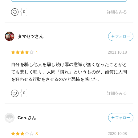
HAYAKAWA POCKET MYSTERY BOOK）版で読みました。
0
詳細をみる
■第一章 偽名
■第二章 ヤドリギとワイン
■第三章 一九九八年八月 ロンドン・プライド
タマセツさん
フォロー
■第四章 学問的良心
■第五章 ベルリン・アレクサンダー広場
4
2021.10.18
■第六章 一九七三年九月 同棲生活
■第七章 幸せな家庭
自分を騙し他人を騙し続け罪の意識が無くなったことがと
■第八章 一九六三年三月 洪水
ても悲しく映り、人間「慣れ」というものが、如何に人間
■第九章 男と女
を狂わせる行動をさせるのかと恐怖を感じた。
■第十章 一九五七年八月 最高の結末
■第十一章 カネの問題
0
詳細をみる
■第十二章 一九四六年五月 世界の中心
■第十三章 続行
■第十四章 一九三八年十二月 はるか遠い国
Gen.さん
フォロー
■第十五章 契約完了
■第十六章 リリ・シュレーダー
3
2020.10.08
■第十七章 計画変更