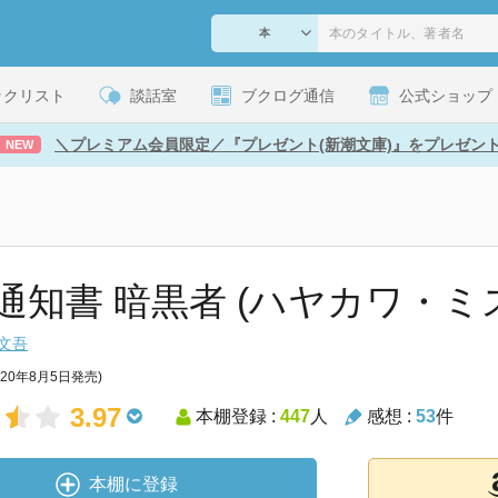
ックリスト
談話室
ブクログ通信
公式ショップ
＼プレミアム会員限定／『プレゼント(新潮文庫)』をプレゼン
NEW
通知書 暗黒者 (ハヤカワ・ミ
文吾
020年8月5日発売)
3.97
本棚登録 :
447
人
感想 :
53
件
本棚に登録