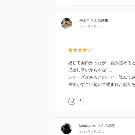
がまこ
さん
の感想
2025年1月12日
総じて面白かったが、読み進める
把握し辛いからかな…。
シリーズがあるとのこと、読んで
最後がすごい勢いで畳まれた感が
6
takenarizm
さん
の感想
2023年2月19日