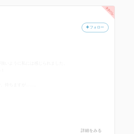
フォロー
が強いように私には感じられました。
い！
で、待ちますが……。
詳細をみる