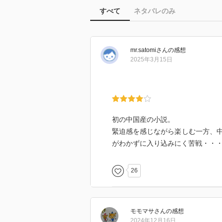
すべて
ネタバレのみ
mr.satomi
さん
の感想
2025年3月15日
初の中国産の小説。
緊迫感を感じながら楽しむ一方、
がわかずに入り込みにく苦戦・・
26
モモマサ
さん
の感想
2024年12月16日