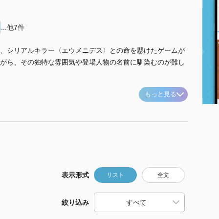
...他7件
、シリアルキラー〈エウメニデス〉との命を懸けたゲームが
がら、その独特な雰囲気や登場人物の名前に馴染むのが難し
もっと見る
表示形式
リスト
全文
絞り込み