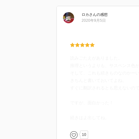
ロカ
さん
の感想
2020年9月5日
読みごたえがありました。
推理というよりも、サスペンス色
そして、これも続きものなのかー
きちんと書いておいてよね。
すぐに翻訳されるとも思えないの
ですが、面白かった！
続きはよ出してね。
10