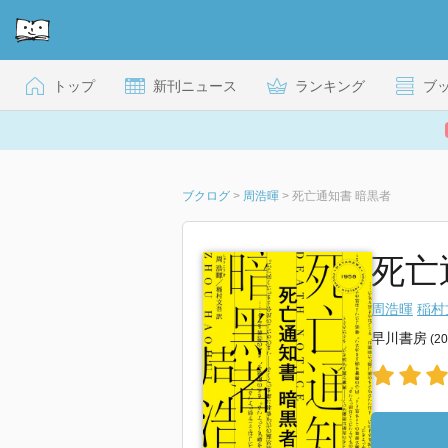
トップ
新刊ニュース
ランキング
ブ
ブクログ
>
周浩暉
>
死亡通知書 暗黒者
死亡
周浩暉
稲村
早川書房
(2