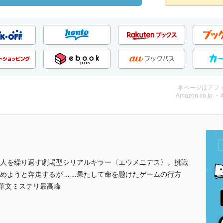
本ページはアフ
Amazon.co.jp 
人を繰り返す劇場型シリアルキラー〈エウメニデス〉。挑戦
めようと奔走するが……果たして命を懸けたゲームの行方
の華文ミステリ最高峰