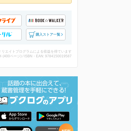
購入ストア一覧
ィリエイトプログラムによる収益を得ています
・本 (400ページ) / ISBN・EAN: 9784150019587