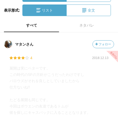
表示形式:
リスト
全文
すべて
ネタバレ
マタンさん
フォロー
4
2018.12.13
展開は実にベターです。
この時代のSFの方針がこうだったわけですし
バロウズがそれを良しとしていましたから
仕方ないね!!
たどる展開も同じです。
今回はボウエンの友達であるトムが
彼を探しにキャスパックに入ることとなります。