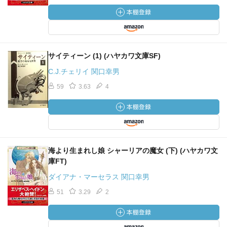
サイティーン (1) (ハヤカワ文庫SF)
C.J.チェリイ 関口幸男
59
3.63
4
海より生まれし娘 シャーリアの魔女 (下) (ハヤカワ文
庫FT)
ダイアナ・マーセラス 関口幸男
51
3.29
2