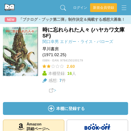
ログイン
新規会員登録
「ブクログ・ブック第二弾」制作決定＆掲載する感想大募集！
NEW
時に忘れられた人々 (ハヤカワ文庫
SF)
関口幸男
エドガー・ライス・バローズ
早川書房
(1971.02.25)
ISBN・EAN:
9784150100179
2.60
本棚登録:
16
人
感想:
7
件
本棚に登録する
Amazon
詳細ページへ