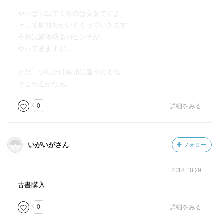
やっぱり出てくるのは美女ですよ。
そして窮地をかいくぐっていきます。
今回は絶体絶命のピンチが
やってきますが…
ただ、少しだけ展開は違うのよね。
そこが差かなぁ。
0
詳細をみる
いがいがさん
フォロー
2018.10.29
古書購入
0
詳細をみる