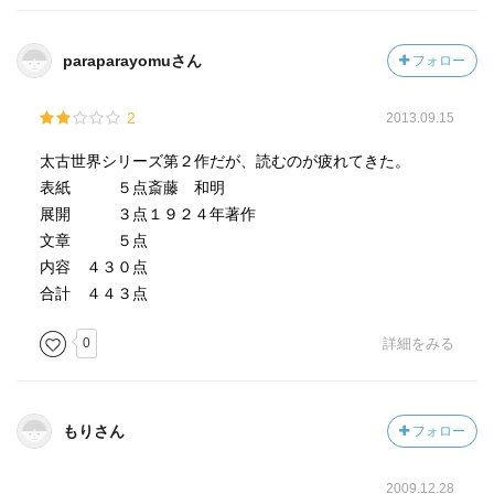
paraparayomuさん
フォロー
2
2013.09.15
太古世界シリーズ第２作だが、読むのが疲れてきた。
表紙 ５点斎藤 和明
展開 ３点１９２４年著作
文章 ５点
内容 ４３０点
合計 ４４３点
0
詳細をみる
もりさん
フォロー
2009.12.28