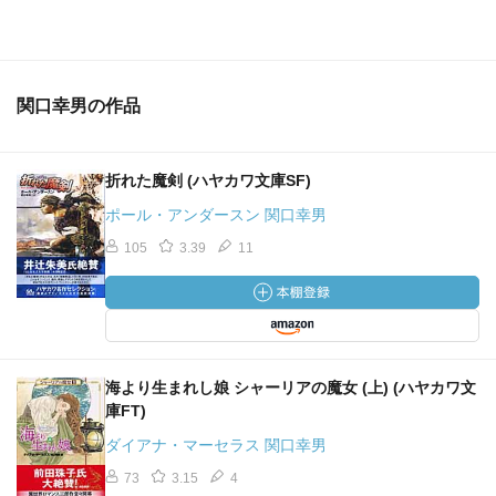
関口幸男の作品
折れた魔剣 (ハヤカワ文庫SF)
ポール・アンダースン 関口幸男
105
3.39
11
海より生まれし娘 シャーリアの魔女 (上) (ハヤカワ文
庫FT)
ダイアナ・マーセラス 関口幸男
73
3.15
4