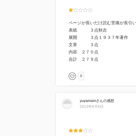
ページが長いだけ読む苦痛が長引
表紙 ３点秋吉
展開 ３点１９３７年著作
文章 ３点
内容 ２７０点
合計 ２７９点
0
yuyamam
さん
の感想
2013年8月6日