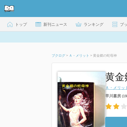
トップ
新刊ニュース
ランキング
ブ
ブクログ
>
Ａ・メリット
>
黄金郷の蛇母神
黄金
Ａ・メリッ
早川書房
(1