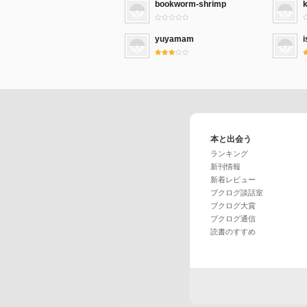
bookworm-shrimp
yuyamam
i
本と出会う
ランキング
新刊情報
新着レビュー
ブクログ談話室
ブクログ大賞
ブクログ通信
読書のすすめ