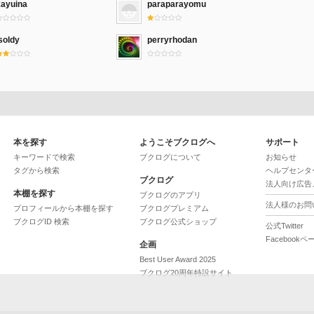
kayuina
paraparayomu
soldy
perryrhodan
本を探す
ようこそブクログへ
サポート
キーワードで検索
ブクログについて
お知らせ
タグから検索
ヘルプセンタ
ブクログ
法人向け広告
本棚を探す
ブクログのアプリ
法人様のお問
プロフィールから本棚を探す
ブクログプレミアム
ブクログID 検索
ブクログ公式ショップ
公式Twitter
Facebookペ
企画
Best User Award 2025
ブクログ20周年特設サイト