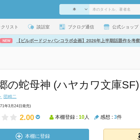
ックリスト
談話室
ブクログ通信
公式ショップ
【ビルボードジャパンコラボ企画】2026年上半期話題作を考察
NEW
郷の蛇母神 (ハヤカワ文庫SF)
ト
団精二
971年3月24日発売)
2.00
本棚登録 :
10
人
感想 :
3
件
本棚に登録