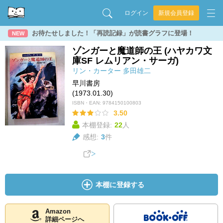
ログイン
新規会員登録
お待たせしました！「再読記録」が読書グラフに登場！
NEW
ゾンガーと魔道師の王 (ハヤカワ文
庫SF レムリアン・サーガ)
リン・カーター
多田雄二
早川書房
(1973.01.30)
ISBN・EAN:
9784150100803
3.50
本棚登録:
22
人
感想:
3
件
本棚に登録する
Amazon
詳細ページへ