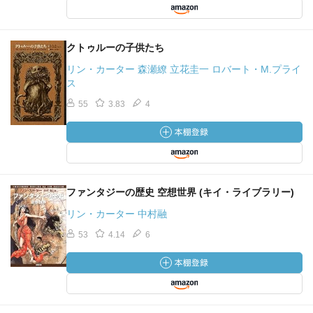
クトゥルーの子供たち
リン・カーター 森瀬繚 立花圭一 ロバート・M.プライ
ス
55
3.83
4
ファンタジーの歴史 空想世界 (キイ・ライブラリー)
リン・カーター 中村融
53
4.14
6