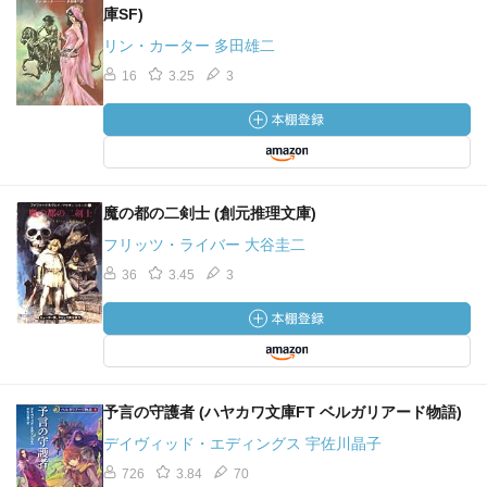
庫SF)
リン・カーター 多田雄二
16
3.25
3
魔の都の二剣士 (創元推理文庫)
フリッツ・ライバー 大谷圭二
36
3.45
3
予言の守護者 (ハヤカワ文庫FT ベルガリアード物語)
デイヴィッド・エディングス 宇佐川晶子
726
3.84
70