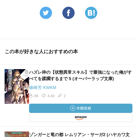
この本が好きな人におすすめの本
ハズレ枠の【状態異常スキル】で最強になった俺がす
べてを蹂躙するまで 5 (オーバーラップ文庫)
篠崎芳 KWKM
86
4.40
2
ゾンガーと竜の都 レムリアン・サーガ2 (ハヤカワ文