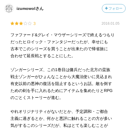
izumowolさん
フォロー
3
2016.01.05
ファファード&グレイ・マウザーシリーズで終えるつもり
だったヒロイック・ファンタジーだったが、幸せにも
古本でこのシリーズを買うことが出来たので帰省旅に
合わせて延長戦とすることにした。
ゾンガーシリーズ、この1巻目は傭兵だった北方の蛮族
戦士ゾンガーがひょんなことから大魔法使いに見込まれ
有史以前の悪神の復活を阻止するというお話。敵を倒す
ための剣を手に入れるためにアイテムを集めたりとRPG
のごとくストーリーが進む。
やれオリジナリティがないだとか、予定調和・ご都合
主義に過ぎるとか、何かと悪評に触れることの方が多い
気がするこのシリーズだが、私はとても楽しむことが