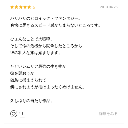
5
2013.04.25
バリバリのヒロイック・ファンタジー。
爽快に尽きるスピード感がたまらないところです。
ひょんなことで大喧嘩、
そして命の危機から闘争したところから
彼の壮大な旅は始まります。
たといレムリア最強の生き物が
彼を襲おうが
凶鳥に捕まえられて
餌にされようが彼はまったくめげません。
久しぶりの当たり作品。
1
詳細をみる