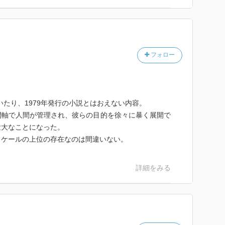
謙虚な気付きをもたらしてくれる物語だと思いました。
フォロー
いたり、1979年発行の小説とはおえない内容。
間軸で人間が管理され、彼らの目的を徐々に暴く展開で
壮大なことになった。
スケールの上位の存在なのは間違いない。
詳細をみる