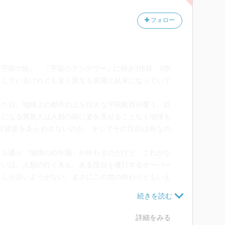
フォロー
1年宇宙の旅』、『宇宙のランデヴー』に続き3作目。3作
としているけれども全く異なる展開と結末になっていて
した日、地球上の都市の上を巨大な宇宙船群が覆う。以
とになる異星人は人類の前に姿を見せることなく地球を
何故姿をあらわさないのか、そしてその目的は何なの
トル通り「地球の幼年期」が終わるのだけど、これがな
ない話。人類の行く末も、ある役目を遂行するオーバー
としか言いようがない。まさにこの世の終わりともいえ
があります。
たいな気で好き勝手やっているけれど、そんなわれわれ
全体では端っこも端っこの、小さな一微粒子のうえに群
詳細をみる