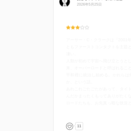
2026年5月25日
アーサー・C・クラークは『200
ともファーストコンタクトを主題
凄い。
人類が初めて宇宙へ飛び立とうと
来、オーバーロードと呼ばれるこ
平和裡に統治し始める。かれらは
か、という話。
あれこれごたごたがあって、タイ
んだかまったくもってありがたく
ロードたちも、お先真っ暗な状況
るラストシーンは胸に迫る悲壮感
21世紀現在、人類は世界の中心み
の驕りを一蹴し、宇宙という舞台
11