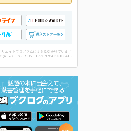
購入ストア一覧
ィリエイトプログラムによる収益を得ています
・本 (416ページ) / ISBN・EAN: 9784150103415