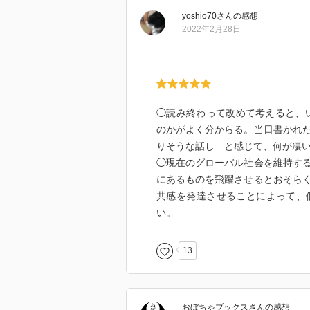
yoshio70
さん
の感想
2022年2月28日
◯読み終わって改めて考えると、
のかがよく分からる。当日書かれ
りそうな話し…と感じて、何が凄
◯現在のグローバル社会を維持す
にあるものを飛躍させるとおそら
共感を発達させることによって、
い。
13
おぼちゃブックス
さん
の感想