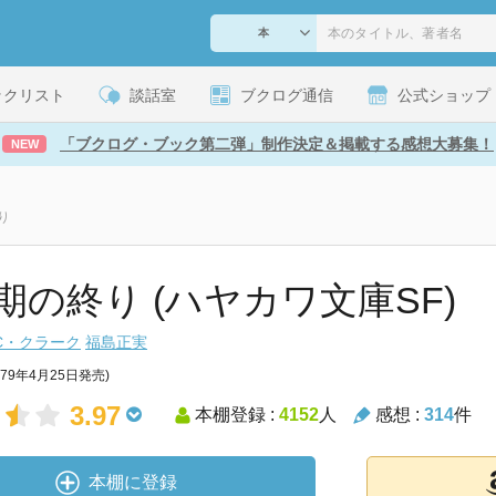
ックリスト
談話室
ブクログ通信
公式ショップ
「ブクログ・ブック第二弾」制作決定＆掲載する感想大募集！
NEW
り
期の終り (ハヤカワ文庫SF)
C・クラーク
福島正実
979年4月25日発売)
3.97
本棚登録 :
4152
人
感想 :
314
件
本棚に登録