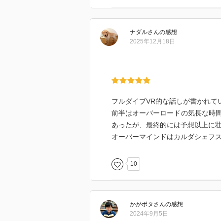
がる細菌以下の存在であるという
ナダル
さん
の感想
2025年12月18日
フルダイブVR的な話しが書かれて
前半はオーバーロードの気長な時
あったが、最終的には予想以上に
オーバーマインドはカルダシェフ
10
かがポタ
さん
の感想
2024年9月5日