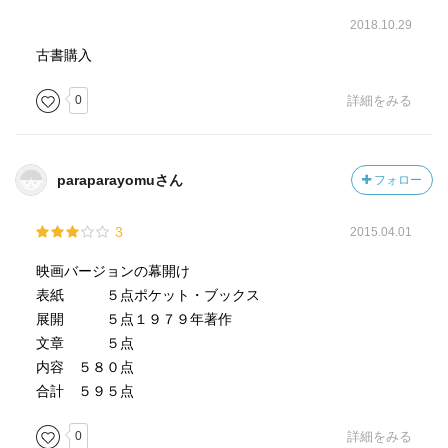
2018.10.29
古書購入
0
詳細をみる
paraparayomuさん
フォロー
3
2015.04.01
映画バージョンの幕開け
表紙 ５点ポケット・ブックス
展開 ５点１９７９年著作
文章 ５点
内容 ５８０点
合計 ５９５点
0
詳細をみる