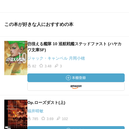
この本が好きな人におすすめの本
彷徨える艦隊 10 巡航戦艦ステッドファスト (ハヤカ
ワ文庫SF)
ジャック・キャンベル 月岡小穂
82
3.48
3
Op.ローズダスト(上)
福井晴敏
785
3.69
102