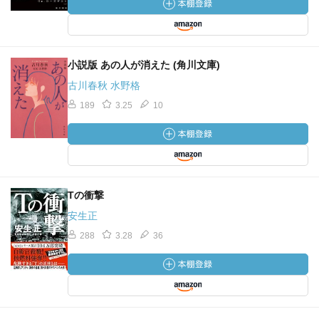
小説版 あの人が消えた (角川文庫)
古川春秋 水野格
189
3.25
10
Tの衝撃
安生正
288
3.28
36