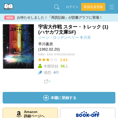
ログイン
新規会員登録
お待たせしました！「再読記録」が読書グラフに登場！
NEW
宇宙大作戦 スター・トレック (1)
(ハヤカワ文庫SF)
ジーン・ロッデンベリー
冬川亘
早川書房
(1982.02.20)
ISBN・EAN:
9784150104634
3.64
本棚登録:
56
人
感想:
4
件
本棚に登録する
Amazon
詳細ページへ