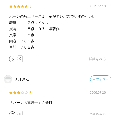
5
2015.04.13
パーンの騎士リーズ２ 竜がテレパスで話すのがいい
表紙 ７点マイケル
展開 ８点１９７１年著作
文章 ８点
内容 ７６５点
合計 ７８８点
0
詳細をみる
ナオさん
フォロー
3
2006.07.26
「パーンの竜騎士」２巻目。
0
詳細をみる