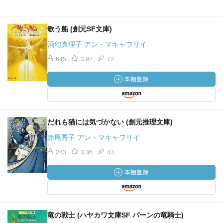
歌う船 (創元SF文庫)
酒匂真理子 アン・マキャフリイ
645
3.92
72
だれも猫には気づかない (創元推理文庫)
赤尾秀子 アン・マキャフリイ
283
3.36
43
竜の戦士 (ハヤカワ文庫SF パーンの竜騎士)