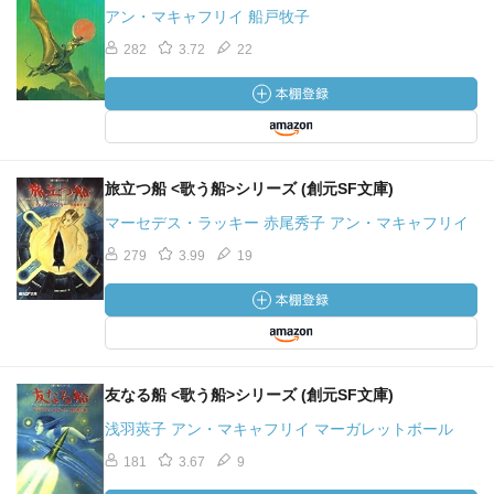
アン・マキャフリイ 船戸牧子
282
3.72
22
旅立つ船 <歌う船>シリーズ (創元SF文庫)
マーセデス・ラッキー 赤尾秀子 アン・マキャフリイ
279
3.99
19
友なる船 <歌う船>シリーズ (創元SF文庫)
浅羽莢子 アン・マキャフリイ マーガレットボール
181
3.67
9