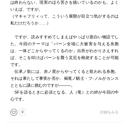
は終わらない、現実のほろ苦さを描いているのかも。よく
いえば、ですが。
（マキャフリィって、こういう展開が目立つ気がするのは
私だけだろうか……）
ですが、読みすすめてしまえばやっぱり面白い物語でし
た。今回のテーマは「パーン全域に大被害を与える糸胞
は、一体どこからやってくるのか」出所がわかりさえすれ
ば、そこを叩けばパーンを襲う災厄を根絶することが可能
です。
伝承ノ歌には、赤ノ星からやってくると歌われる糸胞。
それは果たして事実か否か、褐竜ノ騎士・フ-ノルがカンス
とともに謎に挑むのですが———。
SFを語るときに必須となる、人（竜）との絆が今回の中
心です。
0
詳細をみる