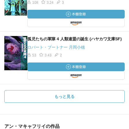
108
3.24
3
孤児たちの軍隊 4 人類連盟の誕生 (ハヤカワ文庫SF)
ロバート・ブートナー 月岡小穂
53
3.43
2
もっと見る
アン・マキャフリイの作品