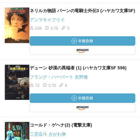
ネリルカ物語 パーンの竜騎士外伝3 (ハヤカワ文庫SF)
アンマキャフリイ
108
3.70
5
デューン 砂漠の異端者 (1) (ハヤカワ文庫SF 598)
フランク・ハーバート 矢野徹
73
3.70
6
コールド・ゲヘナ(2) (電撃文庫)
三雲岳斗 きがわ琳