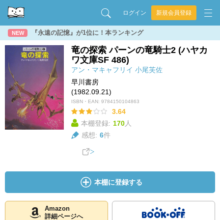
ログイン
新規会員登録
『永遠の記憶』が1位に！本ランキング
NEW
竜の探索 パーンの竜騎士2 (ハヤカ
ワ文庫SF 486)
アン・マキャフリイ
小尾芙佐
早川書房
(1982.09.21)
ISBN・EAN:
9784150104863
3.64
本棚登録:
170
人
感想:
6
件
本棚に登録する
Amazon
詳細ページへ