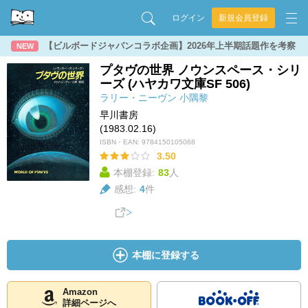
ログイン
新規会員登録
【ビルボードジャパンコラボ企画】2026年上半期話題作を考察
NEW
プタヴの世界 ノウンスペース・シリ
ーズ (ハヤカワ文庫SF 506)
ラリー・ニーヴン
小隅黎
早川書房
(1983.02.16)
ISBN・EAN:
9784150105068
3.50
本棚登録:
83
人
感想:
4
件
本棚に登録する
Amazon
詳細ページへ