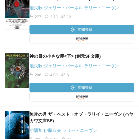
池央耿 ジェリー・パーネル ラリー・ニーヴン
277
3.73
12
神の目の小さな塵<下> (創元SF文庫)
池央耿 ジェリー・パーネル ラリー・ニーヴン
206
4.08
6
無常の月 ザ・ベスト・オブ・ラリイ・ニーヴン (ハヤ
カワ文庫SF)
小隅黎 伊藤典夫 ラリー・ニーヴン