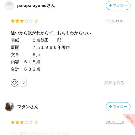
paraparayomuさん
フォロー
3
2015.09.01
途中から訳がわからず、おちもわからない
表紙 ５点鶴田 一郎
展開 ７点１９６６年著作
文章 ５点
内容 ６１５点
合計 ６３２点
0
詳細をみる
マタンさん
フォロー
3
2013.11.10
少し展開が読みづらかったかな。