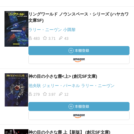
リングワールド ノウンスペース・シリーズ (ハヤカワ
文庫SF)
ラリー・ニーヴン 小隅黎
483
3.71
43
神の目の小さな塵<上> (創元SF文庫)
池央耿 ジェリー・パーネル ラリー・ニーヴン
279
3.97
12
神の目の小さな塵 上【新版】 (創元SF文庫)