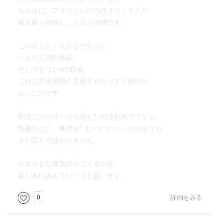
ちなみに、プタヴというのはスリント人が
最も嫌う能無し、と言う代物です。
このスリント人がもたらした
一人の人間の暴走。
そしてもう1つの脅威。
これは宇宙規模の災禍をもたらす可能性が
あったのです。
私はこのシリーズを読んだのは初めてですし、
無論のこと、有名な｢リングワールド｣のほうも
また読んではおりません。
さまざまな種族が出てくるのを
楽しみに読んでいこうと思います。
0
詳細をみる