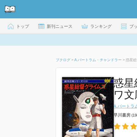
トップ
新刊ニュース
ランキング
ブ
ブクログ
>
A.バートラム・チャンドラー
>
惑星総
惑星
ワ文庫
A.バート
早川書房
(1