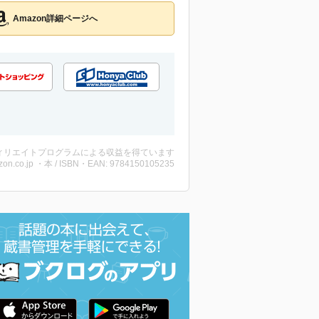
Amazon詳細ページへ
ィリエイトプログラムによる収益を得ています
on.co.jp ・本 / ISBN・EAN: 9784150105235