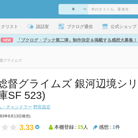
ックリスト
談話室
ブクログ通信
公式ショップ
「ブクログ・ブック第二弾」制作決定＆掲載する感想大募集！
NEW
督グライムズ
総督グライムズ 銀河辺境シリー
SF 523)
ラム・チャンドラー
野田昌宏
983年8月13日発売)
3.33
本棚登録 :
15
人
感想 :
1
件