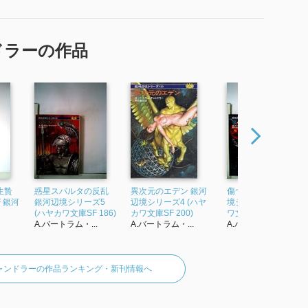
ドラーの作品
生贄
惑星スパルタの反乱
異次元のエデン 銀河
傷ついた栄光 銀河辺
 銀河
銀河辺境シリーズ5
辺境シリーズ4 (ハヤ
境シリーズ7 (ハヤカ
(ハヤカワ文庫SF 186)
カワ文庫SF 200)
ワ文庫SF 206)
A.バートラム・...
A.バートラム・...
A.バートラム・...
チャンドラーの作品ランキング・新刊情報へ