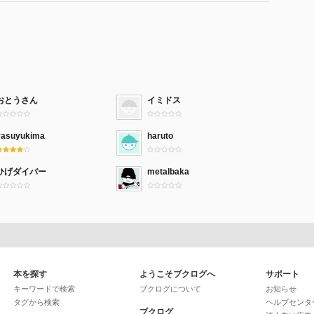
おとうさん
イミドス
yasuyukima
haruto
ひげダイバー
metalbaka
本を探す
ようこそブクログへ
サポート
キーワードで検索
ブクログについて
お知らせ
タグから検索
ヘルプセンタ
ブクログ