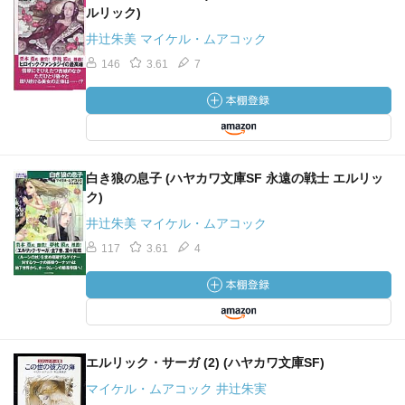
ルリック)
井辻朱美 マイケル・ムアコック
146
3.61
7
白き狼の息子 (ハヤカワ文庫SF 永遠の戦士 エルリッ
ク)
井辻朱美 マイケル・ムアコック
117
3.61
4
エルリック・サーガ (2) (ハヤカワ文庫SF)
マイケル・ムアコック 井辻朱実