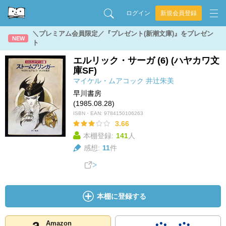
ログイン
新規会員登録
＼プレミアム会員限定／『プレゼント(新潮文庫)』をプレゼン
NEW
ト
エルリック・サーガ (6) (ハヤカワ文
庫SF)
マイケル・ムアコック
井辻朱美
早川書房
(1985.08.28)
ISBN・EAN:
9784150106263
3.66
本棚登録:
141
人
感想:
11
件
本棚に登録する
Amazon