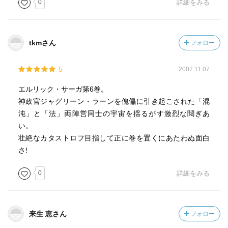
0
詳細をみる
tkmさん
フォロー
5
2007.11.07
エルリック・サーガ第6巻。
神政官ジャグリーン・ラーンを傀儡に引き起こされた「混
沌」と「法」両陣営同士の宇宙を揺るがす激烈な鬩ぎあ
い。
壮絶なカタストロフ目指して正に巻を置くにあたわぬ面白
さ!
0
詳細をみる
来生 恵さん
フォロー