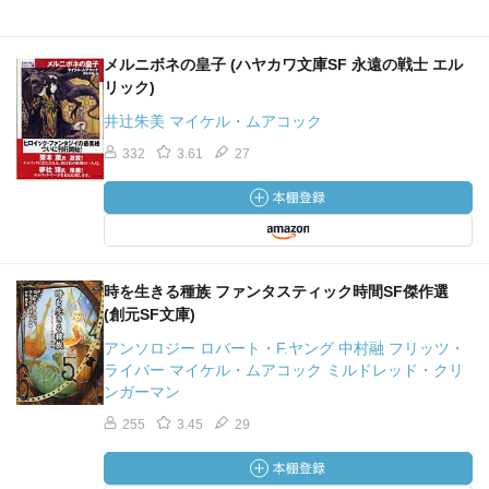
メルニボネの皇子 (ハヤカワ文庫SF 永遠の戦士 エル
リック)
井辻朱美 マイケル・ムアコック
332
3.61
27
時を生きる種族 ファンタスティック時間SF傑作選
(創元SF文庫)
アンソロジー ロバート・F.ヤング 中村融 フリッツ・
ライバー マイケル・ムアコック ミルドレッド・クリ
ンガーマン
255
3.45
29