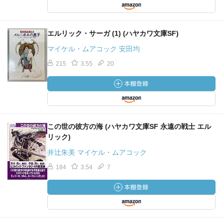
エルリック・サーガ (1) (ハヤカワ文庫SF)
マイケル・ムアコック 安田均
215
3.55
20
この世の彼方の海 (ハヤカワ文庫SF 永遠の戦士 エル
リック)
井辻朱美 マイケル・ムアコック
184
3.54
7