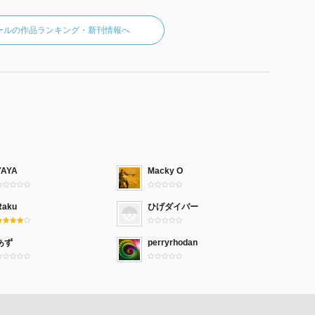
ールの作品ランキング・新刊情報へ
YAYA
Macky O
Raku
ひげダイバー
あず
perryrhodan