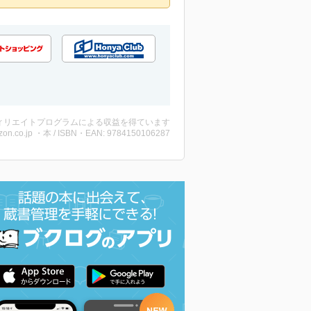
ィリエイトプログラムによる収益を得ています
on.co.jp ・本 / ISBN・EAN: 9784150106287