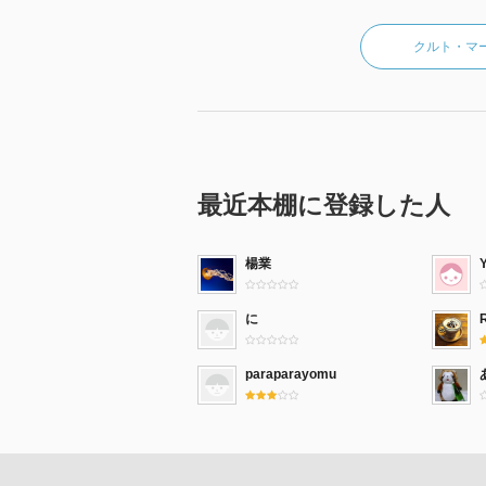
クルト・マ
最近本棚に登録した人
楊業
に
paraparayomu