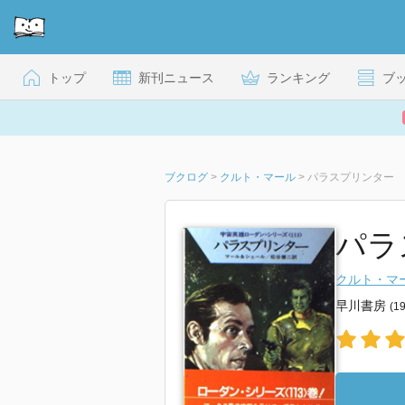
トップ
新刊ニュース
ランキング
ブ
ブクログ
>
クルト・マール
>
パラスプリンター
パラ
クルト・マ
早川書房
(1