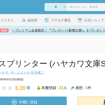
ックリスト
談話室
ブクログ通信
公式ショップ
＼プレミアム会員限定／『プレゼント(新潮文庫)』をプレゼン
NEW
スプリンター (ハヤカワ文庫S
ール
K・H・シェール
松谷健二
985年9月10日発売)
3.20
本棚登録 :
23
人
感想 :
1
件
本棚に登録