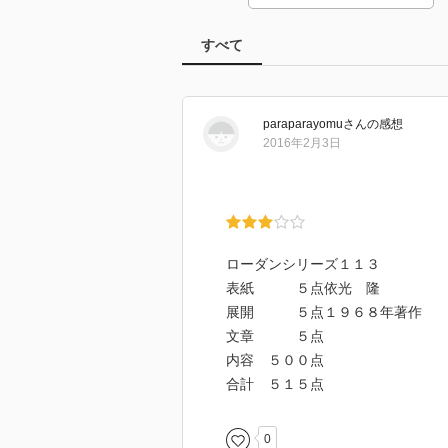
すべて
paraparayomu
さん
の感想
2016年2月3日
ローダンシリーズ１１３
表紙 ５点依光 隆
展開 ５点１９６８年著作
文章 ５点
内容 ５００点
合計 ５１５点
0