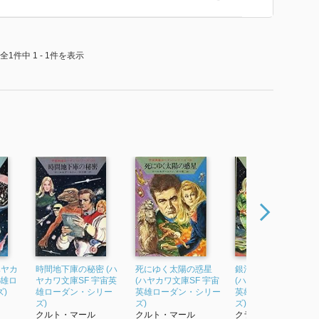
全1件中 1 - 1件を表示
ハヤカ
時間地下庫の秘密 (ハ
死にゆく太陽の惑星
銀河の時空を抜けて
英雄ロ
ヤカワ文庫SF 宇宙英
(ハヤカワ文庫SF 宇宙
(ハヤカワ文庫SF 宇宙
)
雄ローダン・シリー
英雄ローダン・シリー
英雄ローダン・シリ
ズ)
ズ)
ズ)
クルト・マール
クルト・マール
クラーク・ダール...