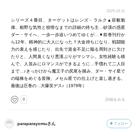
2025.10.11
シリーズ４冊目、ターゲットはレンズ・ラルク▲容貌魁
偉、粗野な気性と狡猾なまでの詳細の持ち主…砂漠の惑星
ダー・サイへ、一歩一歩追いつめてゆくが…▼前巻刊行か
ら12年、精神的に大人になった？大金持ちになり、戦闘能
力の衰えを感じたり、出先で資金不足に陥る周到さに欠け
たりと、人間臭くなり悪漢ぶりがマシマシ。女性経験も積
んで、人並みにロマンスができるように…手慣れて二人目
まで…♪きっかけから魔王子の尻尾を掴み、ダー・サイ星で
の端株をめぐる冒険、メセル星での仕上げと楽し過ぎる。
最後は圧巻の…大爆笑デス♪（1979年）
0
詳細をみる
paraparayomuさん
フォロー