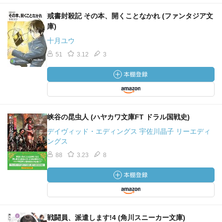
戒書封殺記 その本、開くことなかれ (ファンタジア文
庫)
十月ユウ
51
3.12
3
峡谷の昆虫人 (ハヤカワ文庫FT ドラル国戦史)
デイヴィッド・エディングス 宇佐川晶子 リーエディ
ングス
88
3.23
8
戦闘員、派遣します!4 (角川スニーカー文庫)