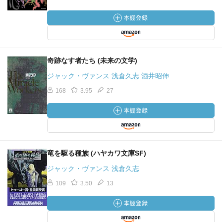
奇跡なす者たち (未来の文学)
ジャック・ヴァンス 浅倉久志 酒井昭伸
168
3.95
27
竜を駆る種族 (ハヤカワ文庫SF)
ジャック・ヴァンス 浅倉久志
109
3.50
13