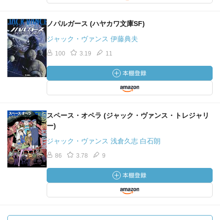
ノパルガース (ハヤカワ文庫SF)
ジャック・ヴァンス 伊藤典夫
100
3.19
11
スペース・オペラ (ジャック・ヴァンス・トレジャリ
ー)
ジャック・ヴァンス 浅倉久志 白石朗
86
3.78
9