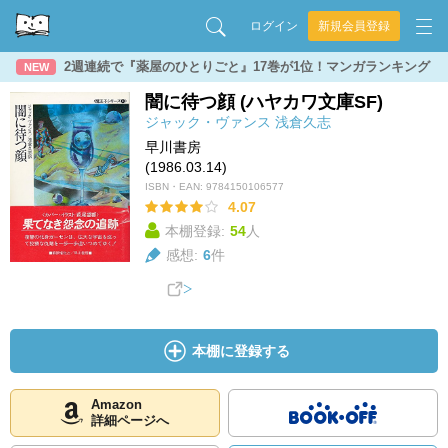
ログイン
新規会員登録
2週連続で『薬屋のひとりごと』17巻が1位！マンガランキング
NEW
闇に待つ顔 (ハヤカワ文庫SF)
ジャック・ヴァンス
浅倉久志
早川書房
(1986.03.14)
ISBN・EAN:
9784150106577
4.07
本棚登録:
54
人
感想:
6
件
本棚に登録する
Amazon
詳細ページへ