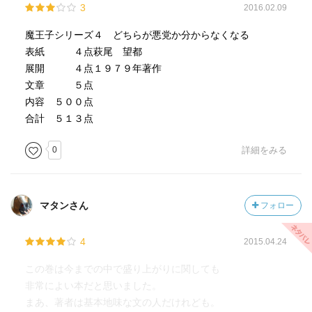
3
2016.02.09
魔王子シリーズ４ どちらが悪党か分からなくなる
表紙 ４点萩尾 望都
展開 ４点１９７９年著作
文章 ５点
内容 ５００点
合計 ５１３点
0
詳細をみる
マタンさん
フォロー
4
2015.04.24
この巻は今までの中で盛り上がりに関しても
非常によい本だと思いました。
まあ、著者は基本地味な文の人だけれども。