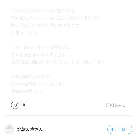
だんだんと復讐に打ち込む彼にも
事が進んでいくにつれて迷いも出てくるのです。
時に恋をした女性と添い遂げようか、
と思うことも。
でも、自らが帯びた修羅ゆえに
それをあきらめるんですよね。
決定的な別離のときがとても、とても切ないです。
最後は彼のお得意の
細やかな作戦でしとめます。
最後の相手は…?
0
詳細をみる
北沢友樹さん
フォロー