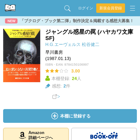
ログイン
新規会員登録
「ブクログ・ブック第二弾」制作決定＆掲載する感想大募集！
NEW
ジャングル惑星の罠 (ハヤカワ文庫
SF)
H.G.エーヴェルス
松谷健二
早川書房
(1987.01.13)
ISBN・EAN:
9784150106997
3.00
本棚登録:
24
人
感想:
2
件
本棚に登録する
Amazon
詳細ページへ