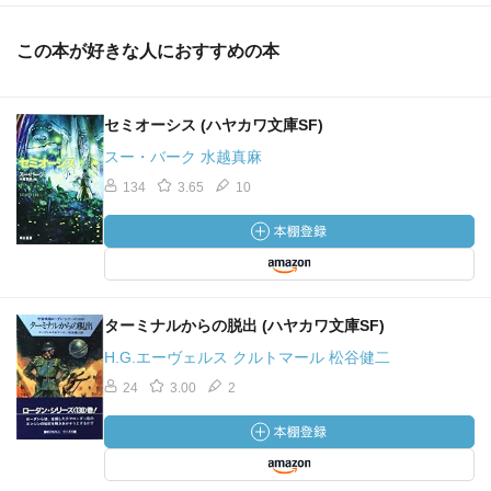
この本が好きな人におすすめの本
セミオーシス (ハヤカワ文庫SF)
スー・バーク 水越真麻
134
3.65
10
ターミナルからの脱出 (ハヤカワ文庫SF)
H.G.エーヴェルス クルトマール 松谷健二
24
3.00
2