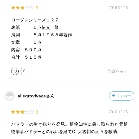
3
2016.02.26
ローダンシリーズ１２７
表紙 ５点依光 隆
展開 ５点１９６８年著作
文章 ５点
内容 ５００点
合計 ５１５点
0
詳細をみる
allegrovivaceさん
フォロー
3
2010.12.26
パドラーの生き残りを発見。植物知性に乗っ取られた元植
物学者パドラーとの戦いを経てOL大親切の面々を救助。