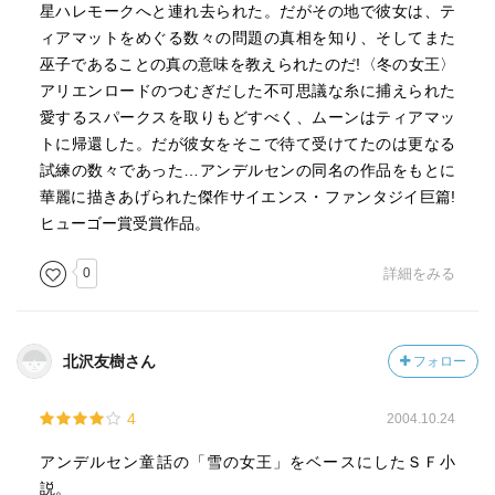
星ハレモークへと連れ去られた。だがその地で彼女は、テ
ィアマットをめぐる数々の問題の真相を知り、そしてまた
巫子であることの真の意味を教えられたのだ!〈冬の女王〉
アリエンロードのつむぎだした不可思議な糸に捕えられた
愛するスパークスを取りもどすべく、ムーンはティアマッ
トに帰還した。だが彼女をそこで待て受けてたのは更なる
試練の数々であった…アンデルセンの同名の作品をもとに
華麗に描きあげられた傑作サイエンス・ファンタジイ巨篇!
ヒューゴー賞受賞作品。
0
詳細をみる
北沢友樹さん
フォロー
4
2004.10.24
アンデルセン童話の「雪の女王」をベースにしたＳＦ小
説。