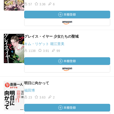
57
3.36
6
グレイス・イヤー 少女たちの聖域
キム・リゲット 堀江里美
1138
3.91
99
明日に向かって
福田博
23
3.63
2