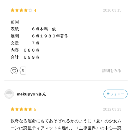
4
2016.03.15
前同
表紙 ６点木嶋 俊
展開 ６点１９８０年著作
文章 ７点
内容 ６８０点
合計 ６９９点
0
詳細をみる
mekupyonさん
フォロー
5
2012.03.23
数奇なる運命にもてあそばれるかのように〈夏〉の少女ム
ーンは惑星ティアマットを離れ、〈主導世界〉の中心―惑