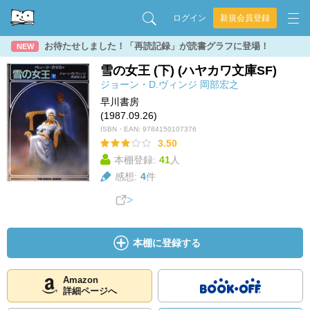
ログイン
新規会員登録
お待たせしました！「再読記録」が読書グラフに登場！
NEW
雪の女王 (下) (ハヤカワ文庫SF)
ジョーン・D.ヴィンジ
岡部宏之
早川書房
(1987.09.26)
ISBN・EAN:
9784150107376
3.50
本棚登録:
41
人
感想:
4
件
本棚に登録する
Amazon
詳細ページへ