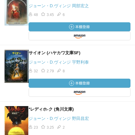
ジョーン・D.ヴィンジ 岡部宏之
48
3.45
6
サイオン (ハヤカワ文庫SF)
ジョーン・D.ヴィンジ 宇野利泰
32
2.79
8
*レディホ-ク (角川文庫)
ジョーン・D.ヴィンジ 野田昌宏
23
3.25
2