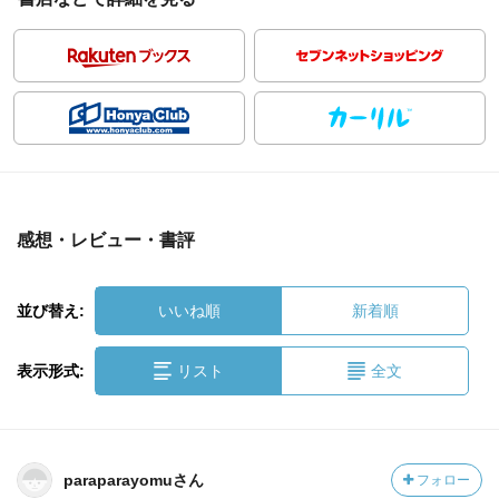
感想・レビュー・書評
並び替え:
いいね順
新着順
表示形式:
リスト
全文
paraparayomuさん
フォロー