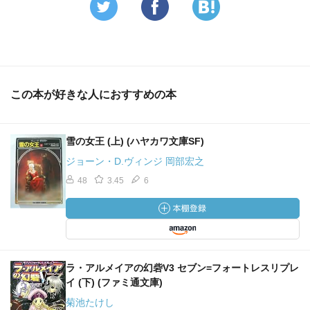
この本が好きな人におすすめの本
雪の女王 (上) (ハヤカワ文庫SF)
ジョーン・D.ヴィンジ 岡部宏之
48
3.45
6
ラ・アルメイアの幻砦V3 セブン=フォートレスリプレ
イ (下) (ファミ通文庫)
菊池たけし