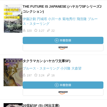
THE FUTURE IS JAPANESE (ハヤカワSFシリーズJ
コレクション)
伊藤計劃 円城塔 小川一水 菊地秀行 飛浩隆 ブルー
ス・スターリング
320
3.27
22
タクラマカン (ハヤカワ文庫SF)
ブルース・スターリング 小川隆 大森望
197
3.24
16
20世紀SF (5) (河出文庫)