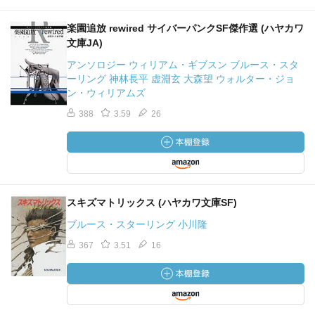
楽園追放 rewired サイバーパンクSF傑作選 (ハヤカワ
文庫JA)
アンソロジー ウィリアム・ギブスン ブルース・スタ
ーリング 神林長平 虚淵玄 大森望 ウォルター・ジョ
ン・ウィリアムズ
388
3.59
26
スキズマトリックス (ハヤカワ文庫SF)
ブルース・スターリング 小川隆
367
3.51
16