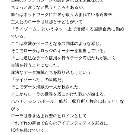
当時のテクノロジーから想起される未来像なので
ちょっと違うなと思うところもあるが。
舞台はネットワークに世界が取り込まれている近未来。
主人公のローラは旦那と子どもがいて
「ライゾーム」というネット上で活躍する国際企業に勤め
ている。
ここは友愛がベースとなる共同体のような感じ。
そこでローラはロッジのオーナーを担当している。
そこに違法なデータ盗用を行うデータ海賊たちが集まり
会議を行うことになった。
違法なデータ海賊たちを取り込もうという
「ライゾーム社」の策略だ。
そこでデータ海賊の一人が殺された。
そこからローラの世界を股にかけた戦いが始まる。
ハバナ、シンガポール、船舶、収容所と舞台は転々としな
がら
ローラは巻き込まれ型のヒロインとして
それぞれの舞台で自らのアイデンティティを武器に
抵抗を続けていく。