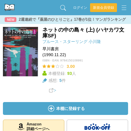
ログイン
新規会員登録
2週連続で『薬屋のひとりごと』17巻が1位！マンガランキング
NEW
ネットの中の島々 (上) (ハヤカワ文
庫SF)
ブルース・スターリング
小川隆
早川書房
(1990.11.22)
ISBN・EAN:
9784150108991
3.00
本棚登録:
93
人
感想:
5
件
本棚に登録する
Amazon
詳細ページへ