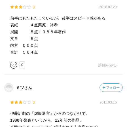
3
2016.07.29
前半はもたもたしているが、後半はスピード感がある
表紙 ４点栗原 裕孝
展開 ５点１９８８年著作
文章 ５点
内容 ５５０点
合計 ５６４点
0
詳細をみる
ミツさん
フォロー
3
2011.03.16
伊藤計劃の『虐殺器官』からのつながりで。
1988年発表というから、22年前の作品。