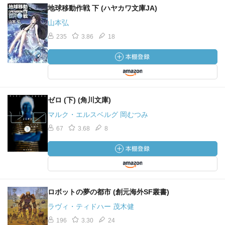
地球移動作戦 下 (ハヤカワ文庫JA)
山本弘
235
3.86
18
ゼロ (下) (角川文庫)
マルク・エルスベルグ 岡むつみ
67
3.68
8
ロボットの夢の都市 (創元海外SF叢書)
ラヴィ・ティドハー 茂木健
196
3.30
24