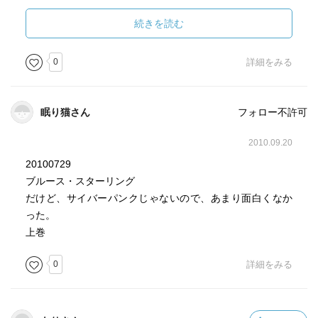
導入部は未来的なシステムなどが舞台装置として紹介され
るが
続きを読む
途中からは一気に戦争ものの様相を帯びてくる。
ネットワーク、国際的な利権、戦争
0
詳細をみる
こうしたテーマに近未来的なシチュエーションのなかで
未来の姿を描いている。
ローラの運命がどうなるのか
眠り猫さん
フォロー不許可
そこに興味をもって読み続けた。
やや面白いくらいな感じかな？
2010.09.20
20100729
本文から。
ブルース・スターリング
だけど、サイバーパンクじゃないので、あまり面白くなか
あらゆるテクノは危険なものだ。
った。
可動部分がなくてもさ。
上巻
ひとつの世界というのは、
0
詳細をみる
逃げ出すところがないっていうことだ。