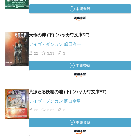
天命の絆 (下) (ハヤカワ文庫SF)
デイヴ・ダンカン 嶋田洋一
22
3.33
3
荒涼たる妖精の地 (下) (ハヤカワ文庫FT)
デイヴ・ダンカン 関口幸男
22
3.22
2