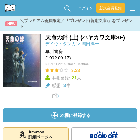
ログイン
新規会員登録
＼プレミアム会員限定／『プレゼント(新潮文庫)』をプレゼン
NEW
ト
天命の絆 (上) (ハヤカワ文庫SF)
デイヴ・ダンカン
嶋田洋一
早川書房
(1992.09.17)
ISBN・EAN:
9784150109844
3.33
本棚登録:
21
人
感想:
3
件
本棚に登録する
Amazon
詳細ページへ