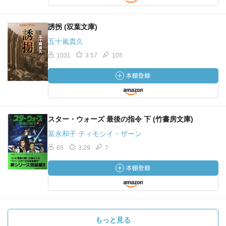
誘拐 (双葉文庫)
五十嵐貴久
1031
3.57
105
スター・ウォーズ 最後の指令 下 (竹書房文庫)
富永和子 ティモシイ・ザーン
65
3.29
7
もっと見る