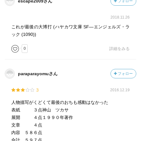
escape2009さん
フォロー
2018.11.26
これが最後の大博打 (ハヤカワ文庫 SF―エンジェルズ・ラ
ック (1090))
0
詳細をみる
paraparayomuさん
フォロー
3
2016.12.19
人物描写がくどくて最後のおちも感動はなかった
表紙 ３点神山 ツカサ
展開 ４点１９９０年著作
文章 ４点
内容 ５８６点
合計 ５９７点