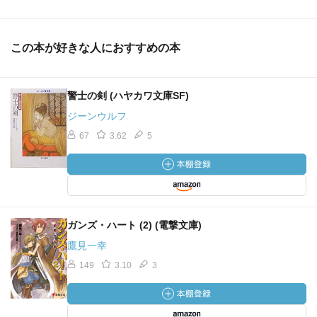
この本が好きな人におすすめの本
警士の剣 (ハヤカワ文庫SF)
ジーンウルフ
67
3.62
5
ガンズ・ハート (2) (電撃文庫)
鷹見一幸
149
3.10
3