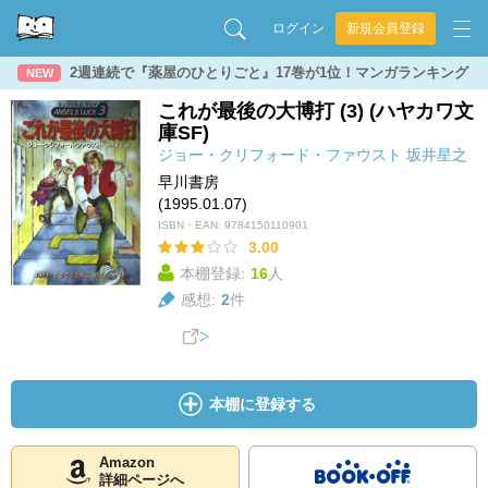
ログイン
新規会員登録
2週連続で『薬屋のひとりごと』17巻が1位！マンガランキング
NEW
これが最後の大博打 (3) (ハヤカワ文
庫SF)
ジョー・クリフォード・ファウスト
坂井星之
早川書房
(1995.01.07)
ISBN・EAN:
9784150110901
3.00
本棚登録:
16
人
感想:
2
件
本棚に登録する
Amazon
詳細ページへ