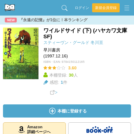
ログイン
新規会員登録
『永遠の記憶』が1位に！本ランキング
NEW
ワイルドサイド (下) (ハヤカワ文庫
SF)
スティーヴン・グールド
冬川亘
早川書房
(1997.12.16)
ISBN・EAN:
9784150112165
3.60
本棚登録:
30
人
感想:
1
件
本棚に登録する
Amazon
詳細ページへ