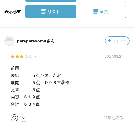
表示形式:
リスト
全文
paraparayomuさん
フォロー
3
2017.03.27
前同
表紙 ５点小泉 吉宏
展開 ５点１９９６年著作
文章 ５点
内容 ６１９点
合計 ６３４点
0
詳細をみる