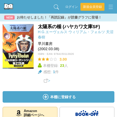
ログイン
新規会員登録
お待たせしました！「再読記録」が読書グラフに登場！
NEW
太陽系の楯 (ハヤカワ文庫SF)
H.G.エーヴェルス
ウィリアム・フォルツ
天沼
春樹
早川書房
(2002.03.08)
ISBN・EAN:
9784150113926
3.00
本棚登録:
23
人
感想:
1
件
本棚に登録する
Amazon
詳細ページへ