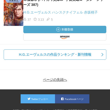
ーズ 387)
H.G.エーヴェルス ハンスクナイフェル 赤坂桃子
37
3.13
5
H.G.エーヴェルスの作品ランキング・新刊情報
ページの先頭へ
Twitterフォロー
Facebookページ