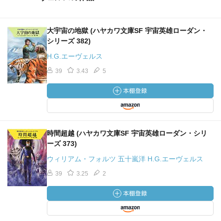
大宇宙の地獄 (ハヤカワ文庫SF 宇宙英雄ローダン・
シリーズ 382)
H.G.エーヴェルス
39
3.43
5
時間超越 (ハヤカワ文庫SF 宇宙英雄ローダン・シリ
ーズ 373)
ウィリアム・フォルツ 五十嵐洋 H.G.エーヴェルス
39
3.25
2