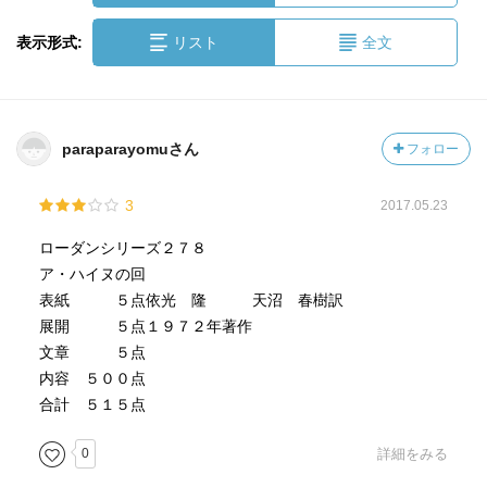
表示形式:
リスト
全文
paraparayomuさん
フォロー
3
2017.05.23
ローダンシリーズ２７８
ア・ハイヌの回
表紙 ５点依光 隆 天沼 春樹訳
展開 ５点１９７２年著作
文章 ５点
内容 ５００点
合計 ５１５点
0
詳細をみる