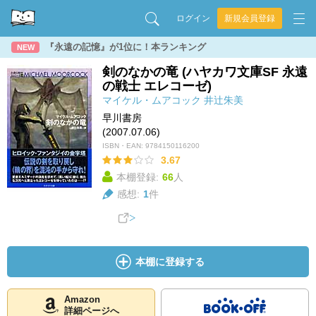
ログイン
新規会員登録
『永遠の記憶』が1位に！本ランキング
NEW
剣のなかの竜 (ハヤカワ文庫SF 永遠
の戦士 エレコーゼ)
マイケル・ムアコック
井辻朱美
早川書房
(2007.07.06)
ISBN・EAN:
9784150116200
3.67
本棚登録:
66
人
感想:
1
件
本棚に登録する
Amazon
詳細ページへ