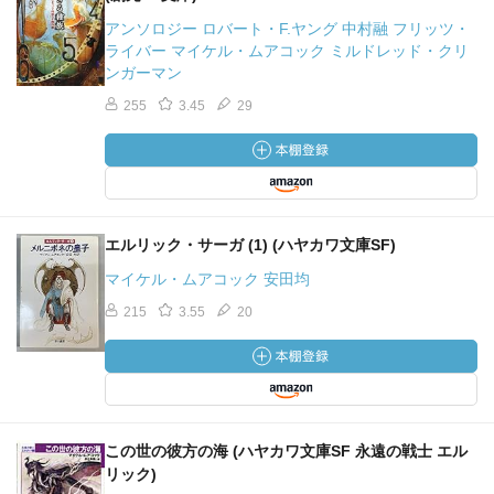
アンソロジー ロバート・F.ヤング 中村融 フリッツ・
ライバー マイケル・ムアコック ミルドレッド・クリ
ンガーマン
255
3.45
29
エルリック・サーガ (1) (ハヤカワ文庫SF)
マイケル・ムアコック 安田均
215
3.55
20
この世の彼方の海 (ハヤカワ文庫SF 永遠の戦士 エル
リック)