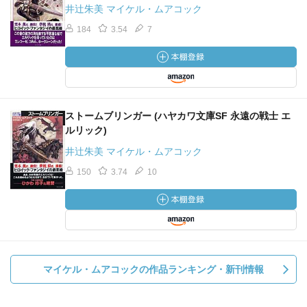
井辻朱美 マイケル・ムアコック
184
3.54
7
ストームブリンガー (ハヤカワ文庫SF 永遠の戦士 エ
ルリック)
井辻朱美 マイケル・ムアコック
150
3.74
10
マイケル・ムアコックの作品ランキング・新刊情報