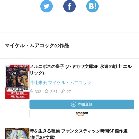
マイケル・ムアコックの作品
メルニボネの皇子 (ハヤカワ文庫SF 永遠の戦士 エル
リック)
井辻朱美 マイケル・ムアコック
332
3.61
27
時を生きる種族 ファンタスティック時間SF傑作選
(創元SF文庫)