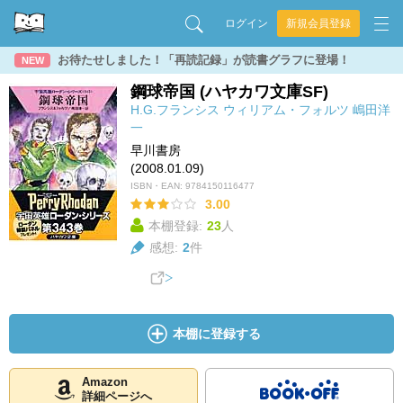
ログイン
新規会員登録
お待たせしました！「再読記録」が読書グラフに登場！
NEW
鋼球帝国 (ハヤカワ文庫SF)
H.G.フランシス
ウィリアム・フォルツ
嶋田洋
一
早川書房
(2008.01.09)
ISBN・EAN:
9784150116477
3.00
本棚登録:
23
人
感想:
2
件
本棚に登録する
Amazon
詳細ページへ