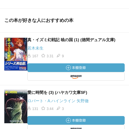
この本が好きな人におすすめの本
真・イズミ幻戦記 暁の国 (1) (徳間デュアル文庫)
若木未生
167
3.31
9
愛に時間を (3) (ハヤカワ文庫SF)
ロバート・A.ハインライン 矢野徹
131
3.44
3