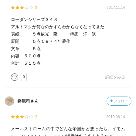
3
2017.11.14
ローダンシリーズ３４３
アルトマクが何なのかすらわからなくなってきた
表紙 ５点依光 隆 嶋田 洋一訳
展開 ５点１９７４年著作
文章 ５点
内容 ５００点
合計 ５１５点
0
詳細をみる
柊龍司さん
フォロー
3
2010.06.14
メールストロームの中でどんな帝国かと想ったら、イモム