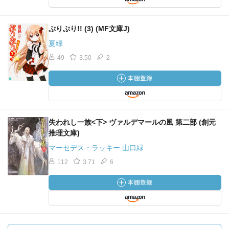
ぷりぷり!! (3) (MF文庫J)
夏緑
49
3.50
2
失われし一族<下> ヴァルデマールの風 第二部 (創元
推理文庫)
マーセデス・ラッキー 山口緑
112
3.71
6