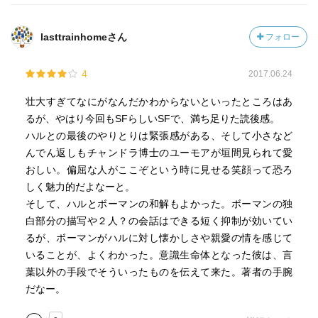
lasttrainhomeさん
フォロー
4
2017.06.24
壮大すぎてなにがなんだかわからないといったところはあ
るが、やはり今回もSFらしいSFで、満ち足りた読後感。
ハルとの最後のやりとりは緊張感がある、そして小さなど
んでん返しもチャンドラ博士のユーモアが垣間見られて愛
おしい。偏屈な人がここぞという時に見せる笑顔って恐ろ
しく魅力的だよなーと。
そして、ハルとボーマンの和解もよかった。ボーマンの独
白部分の描写や２人？の会話はできる短く抑制が効いてい
るが、ボーマンがハルに対し懐かしさや親愛の情を感じて
いることが、よくわかった。意識生命体となった彼は、言
葉以外の手段でそういったものを伝えて来た。著者の手腕
だなー。