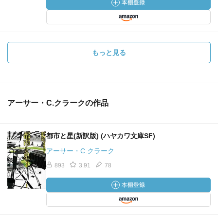
もっと見る
アーサー・C.クラークの作品
都市と星(新訳版) (ハヤカワ文庫SF)
アーサー・C.クラーク
893
3.91
78