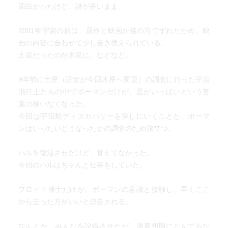
面白かったけど、謎が多いまま。
2001年宇宙の旅は、原作と映画が後の方でずれたため、映
画の内容に合わせて少し書き換えられている。
土星だったのが木星に。などなど。
9年前に土星（設定が今回木星へ変更）の調査に行った宇宙
飛行士たちの中でボーマンだけが、星がいっぱいという言
葉の後いなくなった。
今回は宇宙船ディスカバリーを探しにいくことと、ボーマ
ンはいったいどうなったかの調査のため旅立つ。
ハルを復活させたけど、覚えてなかった。
今回のハルはちゃんと仕事をしていた。
フロイド博士だけが、ボーマンの意識と接触し、早くここ
から去った方がいいと忠告される。
なんとか、みんなを説得させたが、帰還初期にとんでもな