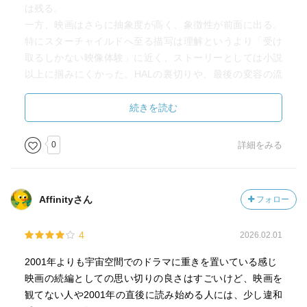
する、モノリスによって選ばれた「地球人類以外の知
は残る。
性」。地球人類の存在意義を徹底して客観的に見つめる、
一方、映画はさらに抽象度が高く、象徴性が前面に出る。
「幼年期の終わり」にも通じるクラークの冷徹な視線を感
特にスターチャイルドへ至る描写は理解というより「受け
じます。
取るしかない映像体験」に近く、ストーリーとしては小説
そんな壮大なヴィジョンを提示しつつも、その一方でフロ
以上に掴みにくかった。HALの裏切りや、最後の変容の流
イド博士の離婚騒動とか宇宙船クルー内の恋愛模様とか、
れは、特に意味がつかみづらい印象。
ものすごく卑近な地球人類ならではの人間模様も描いてみ
著者の名言「十分に高度な科学技術は魔法と区別できな
続きを読む
せたりして、あぁもぅこれだからクラークやめられないの
い」があるが、映画は魔法すぎた。
よヽ( ´ー`)ノ
個人的には映画→小説の順番で触れていれば評価は変わっ
0
詳細をみる
面白いです！
たかもしれないが、小説→映画の順だと「なんじゃそり
ゃ」感が勝ってしまった。小説版は続編があるので小説は
また読むかもしれない。
Affinityさん
フォロー
4
2026.02.01
2001年よりも宇宙空間でのドラマに重きを置いている感じ
映画の続編としての思い切りの良さはすごいけど、映画を
観てない人や2001年の直後に読み始める人には、少し違和