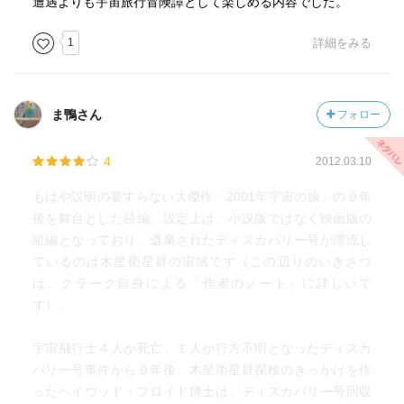
遭遇よりも宇宙旅行冒険譚として楽しめる内容でした。
1
詳細をみる
ま鴨さん
フォロー
4
2012.03.10
もはや説明の要すらない大傑作「2001年宇宙の旅」の９年
後を舞台とした続編。設定上は、小説版ではなく映画版の
続編となっており、遺棄されたディスカバリー号が漂流し
ているのは木星衛星群の宙域です（この辺りのいきさつ
は、クラーク自身による「作者のノート」に詳しいで
す）。
宇宙飛行士４人が死亡、１人が行方不明となったディスカ
バリー号事件から９年後、木星衛星群探検のきっかけを作
ったヘイウッド・フロイド博士は、ディスカバリー号回収