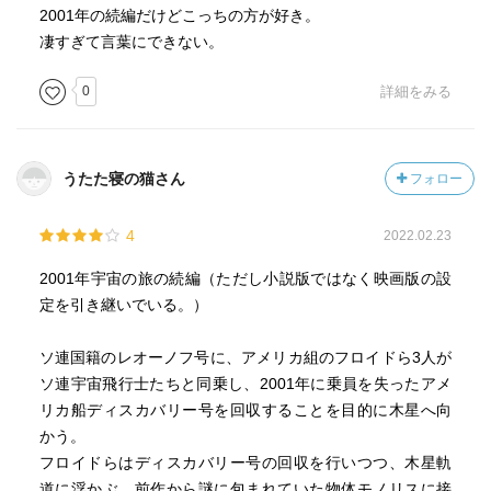
2001年の続編だけどこっちの方が好き。
凄すぎて言葉にできない。
0
詳細をみる
うたた寝の猫さん
フォロー
4
2022.02.23
2001年宇宙の旅の続編（ただし小説版ではなく映画版の設
定を引き継いでいる。）
ソ連国籍のレオーノフ号に、アメリカ組のフロイドら3人が
ソ連宇宙飛行士たちと同乗し、2001年に乗員を失ったアメ
リカ船ディスカバリー号を回収することを目的に木星へ向
かう。
フロイドらはディスカバリー号の回収を行いつつ、木星軌
道に浮かぶ、前作から謎に包まれていた物体モノリスに接