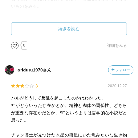
いものをみる。
木星がザガートカ（モノリス操作する意識？）によって消
滅？めっちゃ小さくなった後、生まれ変わり大きくなり太
続きを読む
陽になった。
0
詳細をみる
地球にとって太陽が２つに。
しかも、夜が短くなった？ようだ。
oriduru1970さん
フォロー
エピローグで、エウロパ人について書かれていた。
ボーマン意識からのメッセージ（ハルが伝える）には、エ
3
2020.12.27
ウロパだけには降りるなと。
ハルがどうして反乱を起こしたのかはわかった。
エウロパ人からも、地球人がいるかわかってないようで、
神がどういった存在かとか、精神と肉体の関係性、どちら
何やら光（宇宙船）が移動していると思っている。
が重要な存在かだとか、SFというよりは哲学的な小説だと
何か他のものがいると思っている。
思った。
チャン博士が見つけた木星の衛星にいた魚みたいな生き物