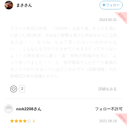
まささん
フォロー
2024.05.31
クラーク作品三作目。『2001年』を読了後、すぐさま買い
に走った(笑)本作。それほど衝撃を受けた作品をさらに上回
るとは・・。もうね、なんて言ったらいいかわからな
い…。こんなにもワクワクさせてくれるＳＦってそうない
よ！！人間を遥かに凌ぐ＂超＂知性の登場の仕方に「よ
っ！待ってました！！」と、拍手喝采でした(*´꒳`*) 最後の
モノリスが○○するシーンはどこかエヴァ（旧劇場版）の人
類補完計画を彷彿とさせた。
2
詳細をみる
nick2208さん
フォロー不許可
4
2021.08.18