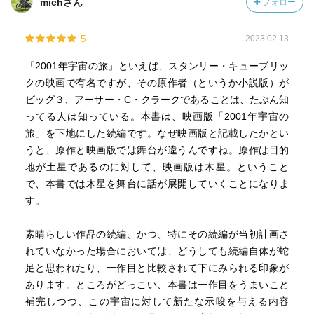
michさん
フォロー
5
2023.02.13
「2001年宇宙の旅」といえば、スタンリー・キューブリッ
クの映画で有名ですが、その原作者（というか小説版）が
ビッグ３、アーサー・C・クラークであることは、たぶん知
ってる人は知っている。本書は、映画版「2001年宇宙の
旅」を下地にした続編です。なぜ映画版と記載したかとい
うと、原作と映画版では舞台が違うんですね。原作は目的
地が土星であるのに対して、映画版は木星。ということ
で、本書では木星を舞台に話が展開していくことになりま
す。
素晴らしい作品の続編、かつ、特にその続編が当初計画さ
れていなかった場合においては、どうしても続編自体が蛇
足と思われたり、一作目と比較されて下にみられる印象が
あります。ところがどっこい、本書は一作目をうまいこと
補完しつつ、この宇宙に対して新たな示唆を与える内容