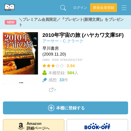
ログイン
新規会員登録
＼プレミアム会員限定／『プレゼント(新潮文庫)』をプレゼン
NEW
ト
2010年宇宙の旅 (ハヤカワ文庫SF)
アーサー・C.クラーク
早川書房
(2009.11.20)
ISBN・EAN:
9784150117337
3.94
本棚登録:
584
人
感想:
33
件
本棚に登録する
Amazon
詳細ページへ