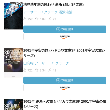
地球幼年期の終わり 新版 (創元SF文庫)
アーサー・C.クラーク 沼沢洽治
757
4.04
73
2061年宇宙の旅 (ハヤカワ文庫SF 2001年宇宙の旅シ
リーズ)
山高昭 アーサー・C.クラーク
721
3.34
41
3001年 終局への旅 (ハヤカワ文庫SF 2001年宇宙の旅
シリーズ)