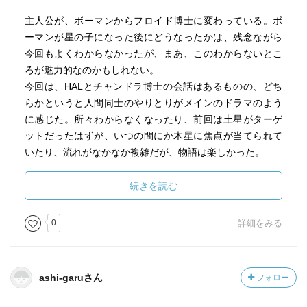
主人公が、ボーマンからフロイド博士に変わっている。ボ
ーマンが星の子になった後にどうなったかは、残念ながら
今回もよくわからなかったが、まあ、このわからないとこ
ろが魅力的なのかもしれない。
今回は、HALとチャンドラ博士の会話はあるものの、どち
らかというと人間同士のやりとりがメインのドラマのよう
に感じた。所々わからなくなったり、前回は土星がターゲ
ットだったはずが、いつの間にか木星に焦点が当てられて
いたり、流れがなかなか複雑だが、物語は楽しかった。
もう2010年は一昔前になろうとしているが、未だ人類は有
続きを読む
人ということでは木星にたどり着いていない。実際、「ザ
ガートカ」みたいなものってあるのだろうか。昔はそうい
0
詳細をみる
うものに憧れて、良く空想にふけったりしたが、今でもこ
んな小説を読むと、当時の高揚感が蘇って来る。
ashi-garuさん
フォロー
しかし、結局TMA1とかザガートカについては、決着してい
ない。これは続編で明らかになるのだろうか。まだ続編を