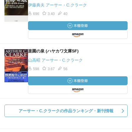
伊藤典夫 アーサー・C.クラーク
696
3.40
40
楽園の泉 (ハヤカワ文庫SF)
山高昭 アーサー・C.クラーク
598
3.67
56
アーサー・C.クラークの作品ランキング・新刊情報