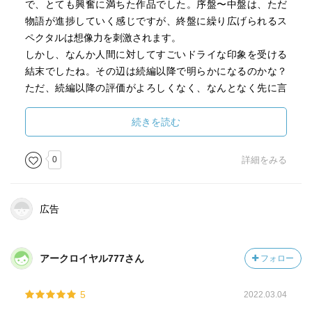
で、とても興奮に満ちた作品でした。序盤〜中盤は、ただ
物語が進捗していく感じですが、終盤に繰り広げられるス
ペクタルは想像力を刺激されます。
しかし、なんか人間に対してすごいドライな印象を受ける
結末でしたね。その辺は続編以降で明らかになるのかな？
ただ、続編以降の評価がよろしくなく、なんとなく先に言
及した蛇足感のある内容でないことを祈るばかり。。。笑
続きを読む
0
詳細をみる
広告
アークロイヤル777さん
フォロー
5
2022.03.04