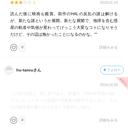
3
2019.01.19
読んでないので楽しみである。
読んだ後に映画も鑑賞。前作のHALの反乱の謎は解ける
が、新たな謎というか展開。新たな展開で、地球を含む惑
星の軌道や気候が変わってけっこう大変なコトになりそう
だけど、その辺は無かったことになるのかな。""
0
詳細をみる
hu-tarouさん
フォロー
2018.10.30
このSF小説は、第二部であり、前書の「2001年宇宙の旅」
でコンピューターの原因不明事故の解明するために、主人
公の科学者が乗り出すがそこで意外な人物が。
0
詳細をみる