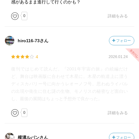
感があるまま進行して行くのかも？
0
詳細をみる
hiro116-73さん
フォロー
4
2026.01.24
復刊ではじめて読んだ。『2001年宇宙の旅』の続編だけ
ど、舞台は映画版に合わせて木星に。木星の軌道上に漂う
ディスカバリー号に向かうレオーノフ号。思わぬライバル
の出現や衛生に住む謎の生物、モノリスの秘密など面白い
し、最後の展開はちょっと予想外で良かった。
0
詳細をみる
横溝ルパンさん
フォロー