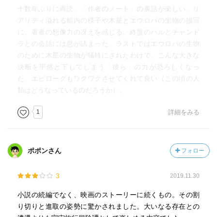
十数年ぶりに再読。「作者のノート」の裏話が楽しい。リ
アリティ溢れる船内の様子や木星とエウロパの生物の描写
に、著者の想像力の冴えを感じる。終盤のハルとチャンド
ラとの会話には息が詰まった。ラストではエウロパの生物
のために木星の生物が犠牲にされたわけで、こんな大きな
決断を平然と下してしまう「彼ら」の力が恐ろしくなっ
た。エピローグもワクワクさせてくれて良い（この頃の人
類はどうなっているのだろうか）。
1
詳細をみる
ポポンさん
フォロー
3
2019.11.30
小説の続編でなく、映画のストーリーに続くもの。その割
り切りと進取の姿勢に驚かされました。大いなる存在との