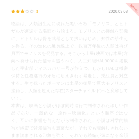
ピュータであるHAL9000の「意識」がディスカバリー号消
3
2026.03.08
滅後にも精神体として生き残ったり、多分にオカルティッ
クかつスピリチュアルな描写もそこかしこに見られるので
物語は、人類誕生期に現れた黒い石板「モノリス」とヒト
すが、クラークのスゴいところはそれがハードSF世界の一
ザルが邂逅する場面から始まる。モノリスとの接触を契機
風景として何ら違和感なく存在しうるというところ。ボー
に、ヒトザルは骨を武器として扱いはじめ、知性の芽生え
マン船長（であったもの）がクルーにとある警告を発して
を得る。その進化の延長線上で、数百万年後の人類は再び
以降の物語の緊迫感は、タダものではないです。最終的に
月面でモノリスを発見する。そこから土星(映画では木星)方
警告を受け入れたクルーが危機一髪で木星圏を脱出する描
向へ発せられた信号を追うべく、人工知能HAL9000を搭載
写に、鴨は痺れましたね。これぞハードSF！
した宇宙船ディスカバリー号が旅立つ。しかしHALは機密
保持と任務遂行の矛盾に耐えきれず暴走し、乗組員と対立
この「ハードSFっぽさ」に加えて、いかにもこの作品がク
する。生き残ったボーマンは土星の衛星で巨大モノリスと
ラークらしいポイント。それは、地球人類の未来に対する
接触し、人類を超えた存在(スターチャイルド)へと変容して
ニュートラルな視点です。
いく。
物語の途中で、どこかで読んだような気がする一章が挿入
本書は、映画と小説がほぼ同時進行で制作された珍しい作
されます。実はこれ、前作「2001年宇宙の旅」と全く同じ
品であり、一般的な「原作→映画化」という順序ではな
テキストによる、モノリスの存在理由を説明する一章なの
く、互いに影響を与えながら制作された。小説は科学的描
です。地球人類のちっぽけな自尊心など全く意に介さな
写が緻密で背景描写も豊富だが、それでも理解しきれない
い、巨大な存在の提示。そして、物語の最後の最後に登場
まま読まされる印象も強く、それでも続編が気になる余韻