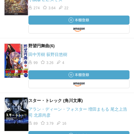
274
3.64
22
野望円舞曲(6)
田中芳樹 荻野目悠樹
99
3.26
4
スター・トレック (角川文庫)
アラン・ディーン・フォスター 増田まもる 尾之上浩
司 北原尚彦
89
3.79
16