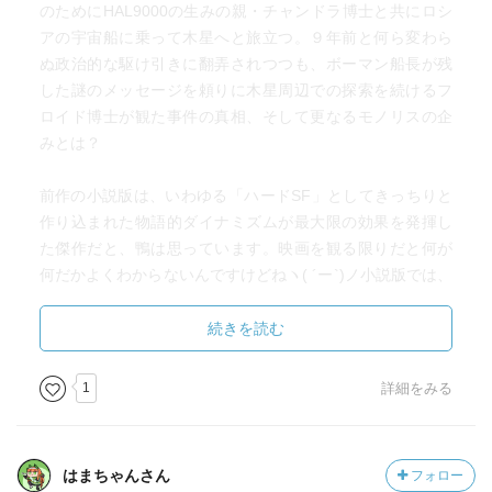
のためにHAL9000の生みの親・チャンドラ博士と共にロシ
アの宇宙船に乗って木星へと旅立つ。９年前と何ら変わら
ぬ政治的な駆け引きに翻弄されつつも、ボーマン船長が残
した謎のメッセージを頼りに木星周辺での探索を続けるフ
ロイド博士が観た事件の真相、そして更なるモノリスの企
みとは？
前作の小説版は、いわゆる「ハードSF」としてきっちりと
作り込まれた物語的ダイナミズムが最大限の効果を発揮し
た傑作だと、鴨は思っています。映画を観る限りだと何が
何だかよくわからないんですけどねヽ( ´ー`)ノ小説版では、
TMA-1の存在理由もHAL9000が発狂する過程もボーマン船
長が変容したものが「何か」もSFとして全てちゃんと説明
続きを読む
されており、SFとしての（実にクラークらしい）オチも付
いています。
1
詳細をみる
続編である「2010年」も、前作のテイストを引き継ぎ、
「ハードSF」として隙のない、きっちりと美しく構成され
た物語世界が展開されています。まぁ、モノリスによる変
はまちゃんさん
フォロー
容後のボーマン船長（であったもの）が登場したり、コン