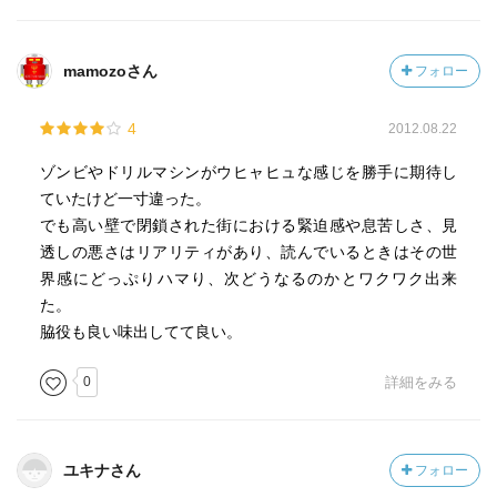
mamozoさん
フォロー
4
2012.08.22
ゾンビやドリルマシンがウヒャヒュな感じを勝手に期待し
ていたけど一寸違った。
でも高い壁で閉鎖された街における緊迫感や息苦しさ、見
透しの悪さはリアリティがあり、読んでいるときはその世
界感にどっぷりハマり、次どうなるのかとワクワク出来
た。
脇役も良い味出してて良い。
0
詳細をみる
ユキナさん
フォロー