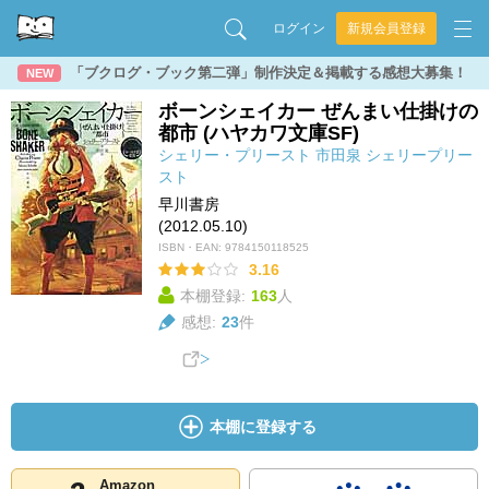
ログイン
新規会員登録
「ブクログ・ブック第二弾」制作決定＆掲載する感想大募集！
NEW
ボーンシェイカー ぜんまい仕掛けの
都市 (ハヤカワ文庫SF)
シェリー・プリースト
市田泉
シェリープリー
スト
早川書房
(2012.05.10)
ISBN・EAN:
9784150118525
3.16
本棚登録:
163
人
感想:
23
件
本棚に登録する
Amazon