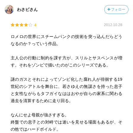
わさビさん
フォロー
4
2012.10.28
ロメロの世界にスチームパンクの技術を突っ込んだらどう
なるのか？っていう作品。
主人公の行動に制約を課す方が、スリルとサスペンスが増
す。それをゾンビで描いたのがこのシリーズである。
謎のガスとそれによってゾンビ化した腐れ人が徘徊する19
世紀のシアトルを舞台に、若さゆえの無謀さを持った息子
と女性ながらもタフガイなははおやが自らの家系に関わる
過去を清算するために走り回る。
なんにせよ母親が強さすぎる。
終盤での息子との対峙では迷いを見せる場面もあるが、そ
の他ではハードボイルド。