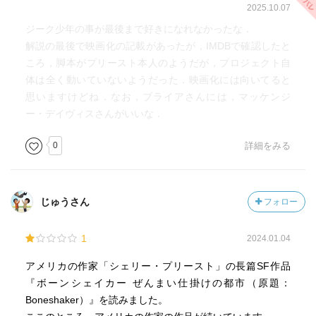
2025.10.07
ジーク少年の事が最後まで好きになれなかったな．
解説の最後で映画化の記載があったが，IMDBで確認したと
ころ，脚本がプリースト本人のようだが，プロジェクト自
体は全く動いていないようだった．映画化には向いてると
思いますけどね．なお，ブライアさんには，マッケンジ
ー・デイヴィスさんがいいな．
0
詳細をみる
じゅうさん
フォロー
1
2024.01.04
アメリカの作家「シェリー・プリースト」の長篇SF作品
『ボーンシェイカー ぜんまい仕掛けの都市（原題：
Boneshaker）』を読みました。