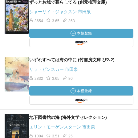
ずっとお城で暮らしてる (創元推理文庫)
シャーリイ・ジャクスン 市田泉
3654
3.65
363
いずれすべては海の中に (竹書房文庫 ぴ2-2)
サラ・ピンスカー 市田泉
2832
3.65
80
地下図書館の海 (海外文学セレクション)
エリン・モーゲンスターン 市田泉
1004
3.51
25