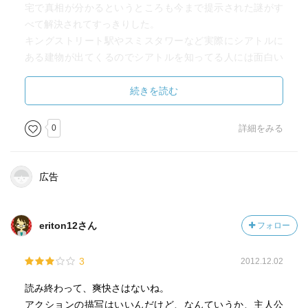
宅で真相が分かるというところも今まで提示された謎がす
べて解決されてすっきりした。
キングストリート駅やスミスタワーなど実際にシアトルに
ある建物が出てくるのでシアトルを知ってる人には面白い
のかなと思いました。
続きを読む
0
詳細をみる
広告
eriton12さん
フォロー
3
2012.12.02
読み終わって、爽快さはないね。
アクションの描写はいいんだけど、なんていうか、主人公