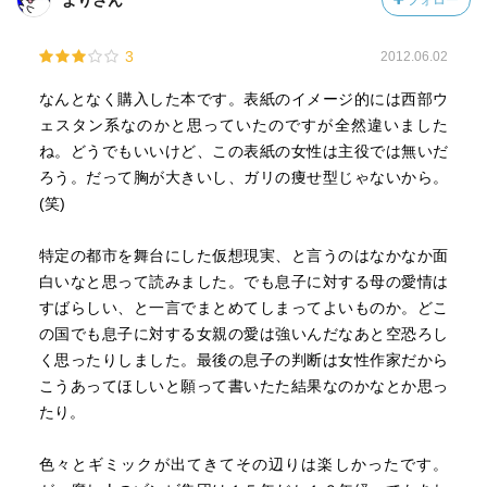
よりさん
フォロー
3
2012.06.02
なんとなく購入した本です。表紙のイメージ的には西部ウ
ェスタン系なのかと思っていたのですが全然違いました
ね。どうでもいいけど、この表紙の女性は主役では無いだ
ろう。だって胸が大きいし、ガリの痩せ型じゃないから。
(笑)
特定の都市を舞台にした仮想現実、と言うのはなかなか面
白いなと思って読みました。でも息子に対する母の愛情は
すばらしい、と一言でまとめてしまってよいものか。どこ
の国でも息子に対する女親の愛は強いんだなあと空恐ろし
く思ったりしました。最後の息子の判断は女性作家だから
こうあってほしいと願って書いたた結果なのかなとか思っ
たり。
色々とギミックが出てきてその辺りは楽しかったです。