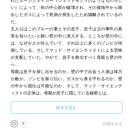
れたボーンシェイカー（ジェットモグラのようなものらし
い）によって、街の中心部が破壊され、その後地中から噴
出したガスによって死病が発生したため隔離されているの
だ。
主人公はこのブルーの妻とその息子。息子は父の事件の真
実を知りたいと願い壁の中に潜入する。ところが壁の中に
は、なぜか人が住んでいて、それ以上に多くのゾンビが徘
徊している。そしてマッド・サイエンティストによる恐怖
が支配していた。やがて、息子を救出すべく母親も壁の中
へ…
母親は息子を探し出せるのか。壁の中で出会う人達は味方
か敵か。ゾンビを振り払い、ガスから身を守れるのか。壁
の中から脱出は可能なのか。そして、マッド・サイエンテ
ィストの正体は。母親が息子に隠している秘密とは。
多くの謎とスリルとに包まれた冒険物語です。
なお、残念ながら絶版ですので、古本か図書館でどうぞ。
続きを読む
ローカス賞SF長編部門賞
0
詳細をみる
著者：シェリー・プリースト(Priest, Cherie, 1975-、アメリ