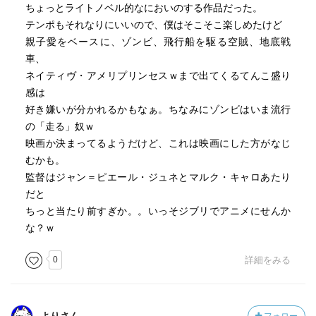
ちょっとライトノベル的なにおいのする作品だった。
テンポもそれなりにいいので、僕はそこそこ楽しめたけど
親子愛をベースに、ゾンビ、飛行船を駆る空賊、地底戦
車、
ネイティヴ・アメリプリンセスｗまで出てくるてんこ盛り
感は
好き嫌いが分かれるかもなぁ。ちなみにゾンビはいま流行
の「走る」奴ｗ
映画か決まってるようだけど、これは映画にした方がなじ
むかも。
監督はジャン＝ピエール・ジュネとマルク・キャロあたり
だと
ちっと当たり前すぎか。。いっそジブリでアニメにせんか
な？ｗ
0
詳細をみる