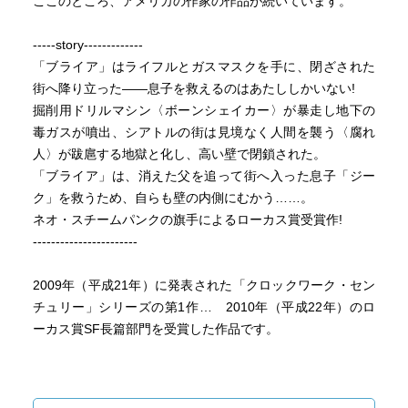
ここのところ、アメリカの作家の作品が続いています。
-----story-------------
「ブライア」はライフルとガスマスクを手に、閉ざされた
街へ降り立った――息子を救えるのはあたししかいない!
掘削用ドリルマシン〈ボーンシェイカー〉が暴走し地下の
毒ガスが噴出、シアトルの街は見境なく人間を襲う〈腐れ
人〉が跋扈する地獄と化し、高い壁で閉鎖された。
「ブライア」は、消えた父を追って街へ入った息子「ジー
ク」を救うため、自らも壁の内側にむかう……。
ネオ・スチームパンクの旗手によるローカス賞受賞作!
-----------------------
2009年（平成21年）に発表された「クロックワーク・セン
チュリー」シリーズの第1作… 2010年（平成22年）のロ
ーカス賞SF長篇部門を受賞した作品です。
ゾンビが群れ集い、毒ガスが充満し、高い壁に閉ざされた