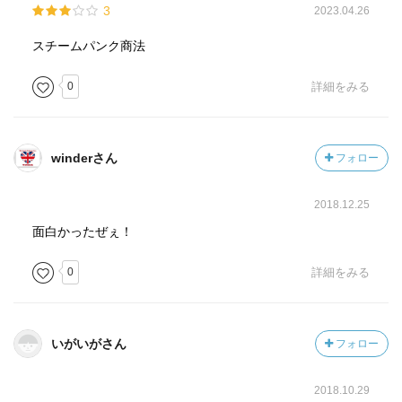
3
2023.04.26
できなかったこと、「ブライア」と「ジーク」の母子に魅
力を感じず気持ちがシンクロできなかったことが原因か
スチームパンク商法
な。
0
詳細をみる
物足りなさが強かったですねー 続篇は、もういいかな。
winderさん
フォロー
2018.12.25
面白かったぜぇ！
0
詳細をみる
いがいがさん
フォロー
2018.10.29