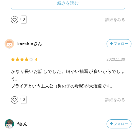
19世紀末のアメリカ・シアトル… その原因となった掘削
続きを読む
用ドリルマシン〈ボーンシェイカー〉を開発し暴走させた
と言われる父「レヴィティカス・ブルー」の消息と理由を
0
詳細をみる
探しに、危険な街に入り込む息子「ジーク（イジーキエ
ル）」、、、
kazshinさん
フォロー
「ジーク」が街に入ったことを知り、壁を越えて連れ戻そ
うとする母親「ブライア」… 二人は無事に安全な〈郊
4
2023.11.30
外〉の戻ってくることはできるのか？ そして、父親の消
息を知ることはできるのか……。
かなり長いお話しでした。細かい描写が多いからでしょ
う。
ブライアという主人公（男の子の母親)が大活躍です。
実際の歴史とは異なる19世紀末のシアトルを舞台に物語は
展開… 有毒ガスに覆われた街、謎の天才科学者、ゾン
0
詳細をみる
ビ、ドリルマシン、飛行船、蒸気機関と、面白そうな要素
がいっぱいの設定なのですが、、、
fさん
フォロー
あまり物語に入り込めなかったので、600ページのボリュー
ムはきつかったなぁ… 物語の世界観が巧く頭の中で構築