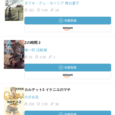
ダフネ・デュ・モーリア 務台夏子
222
3.45
19
Zの時間 2
榊一郎 活断層
25
3.50
2
カルテット2 イケニエのマチ
大沢在昌
228
2.95
38