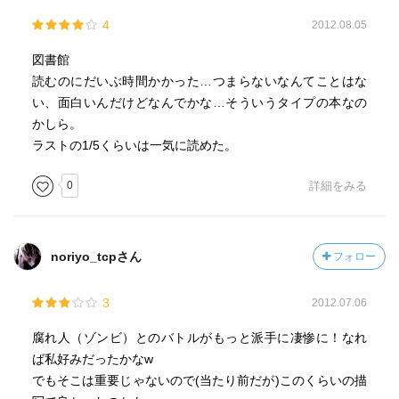
4
2012.08.05
図書館
読むのにだいぶ時間かかった…つまらないなんてことはな
い、面白いんだけどなんでかな…そういうタイプの本なの
かしら。
ラストの1/5くらいは一気に読めた。
0
詳細をみる
noriyo_tcpさん
フォロー
3
2012.07.06
腐れ人（ゾンビ）とのバトルがもっと派手に凄惨に！なれ
ば私好みだったかなw
でもそこは重要じゃないので(当たり前だが)このくらいの描