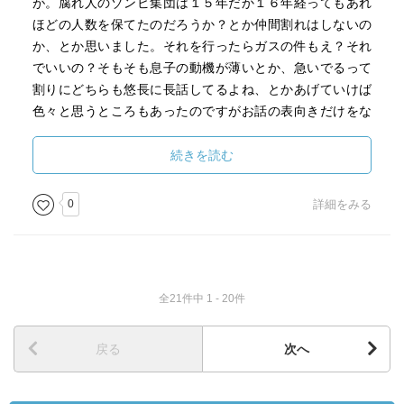
が。腐れ人のゾンビ集団は１５年だか１６年経ってもあれ
ほどの人数を保てたのだろうか？とか仲間割れはしないの
か、とか思いました。それを行ったらガスの件もえ？それ
でいいの？そもそも息子の動機が薄いとか、急いでるって
割りにどちらも悠長に長話してるよね、とかあげていけば
色々と思うところもあったのですがお話の表向きだけをな
ぞって行けばスピード感のある痛快娯楽モノだったかと思
います。
続きを読む
0
詳細をみる
全21件中 1 - 20件
戻る
次へ