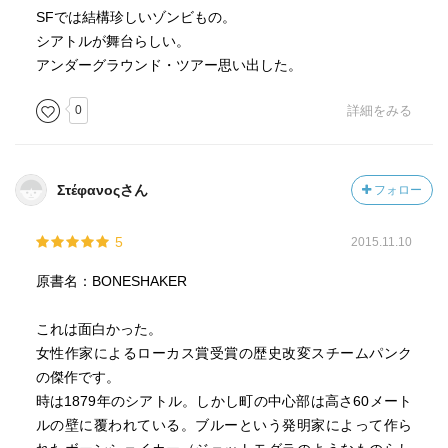
SFでは結構珍しいゾンビもの。
シアトルが舞台らしい。
アンダーグラウンド・ツアー思い出した。
0
詳細をみる
Στέφανοςさん
フォロー
5
2015.11.10
原書名：BONESHAKER
これは面白かった。
女性作家によるローカス賞受賞の歴史改変スチームパンク
の傑作です。
時は1879年のシアトル。しかし町の中心部は高さ60メート
ルの壁に覆われている。ブルーという発明家によって作ら