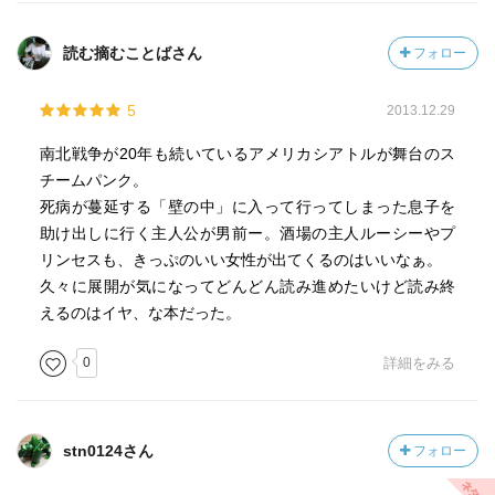
カ・フロリダ州、小説家)
訳：市田泉(翻訳家)
読む摘むことばさん
フォロー
5
2013.12.29
南北戦争が20年も続いているアメリカシアトルが舞台のス
チームパンク。
死病が蔓延する「壁の中」に入って行ってしまった息子を
助け出しに行く主人公が男前ー。酒場の主人ルーシーやプ
リンセスも、きっぷのいい女性が出てくるのはいいなぁ。
久々に展開が気になってどんどん読み進めたいけど読み終
えるのはイヤ、な本だった。
0
詳細をみる
stn0124さん
フォロー