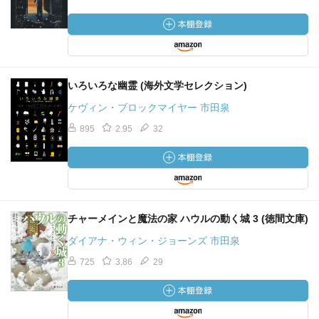
いろいろな幽霊 (海外文学セレクション)
ケヴィン・ブロックマイヤー 市田泉
895
2.95
32
チャーメインと魔法の家 ハウルの動く城 3 (徳間文庫)
ダイアナ・ウィン・ジョーンズ 市田泉
725
3.86
29