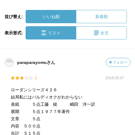
並び替え:
いいね順
新着順
表示形式:
リスト
全文
paraparayomuさん
フォロー
3
2018.05.07
ローダンシリーズ４２６
結局私にはバルディオクがわからない
表紙 ５点工藤 稜 嶋田 洋一訳
展開 ５点１９７７年著作
文章 ５点
内容 ５００点
合計 ５１５点