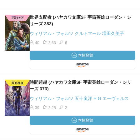
世界支配者 (ハヤカワ文庫SF 宇宙英雄ローダン・シ
リーズ 383)
ウィリアム・フォルツ クルトマール 増田久美子
40
3.63
6
時間超越 (ハヤカワ文庫SF 宇宙英雄ローダン・シリ
ーズ 373)
ウィリアム・フォルツ 五十嵐洋 H.G.エーヴェルス
39
3.25
2