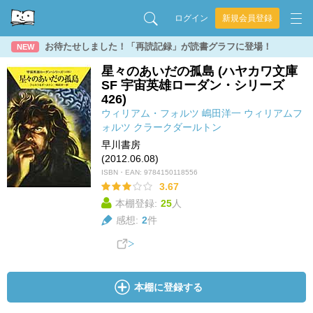
ログイン
新規会員登録
お待たせしました！「再読記録」が読書グラフに登場！
NEW
星々のあいだの孤島 (ハヤカワ文庫
SF 宇宙英雄ローダン・シリーズ
426)
ウィリアム・フォルツ
嶋田洋一
ウィリアムフ
ォルツ
クラークダールトン
早川書房
(2012.06.08)
ISBN・EAN:
9784150118556
3.67
本棚登録:
25
人
感想:
2
件
本棚に登録する