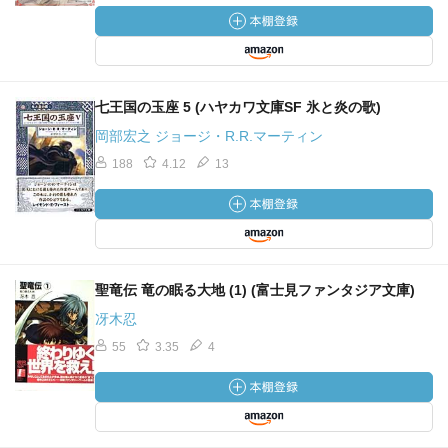
七王国の玉座 5 (ハヤカワ文庫SF 氷と炎の歌)
岡部宏之 ジョージ・R.R.マーティン
188
4.12
13
聖竜伝 竜の眠る大地 (1) (富士見ファンタジア文庫)
冴木忍
55
3.35
4