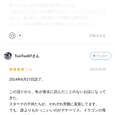
そしてこの旅は彼にも過酷な運命を強要していくのだ。
章ごとに語られる登場人物が増えている。
これはもうスタークの物語ではない。ウェスタロスだけで
はなく、壁の向こう海の向こうで物語は進行する。
そして、それは終盤に向けて集束していくのだろう。
0
詳細をみる
ToriTori07さん
フォロー
4
2014.06.29
2014年6月27日読了。
この辺りから、私が過去に読んだことのないお話になって
きた。
スタークの子供たちが、それぞれ苦難に直面してます。
でも、誰よりもかっこいいのがデナーリス。ドラゴンの母