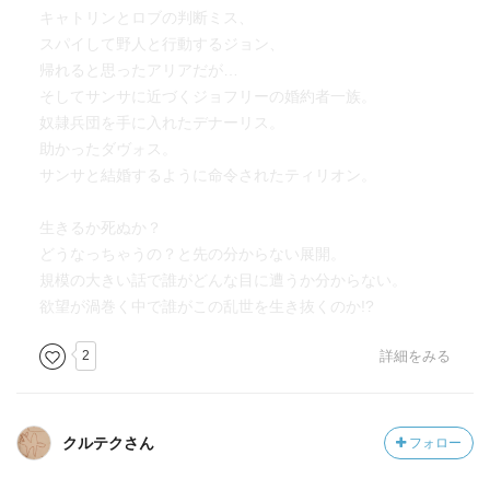
キャトリンとロブの判断ミス、
スパイして野人と行動するジョン、
帰れると思ったアリアだが…
そしてサンサに近づくジョフリーの婚約者一族。
奴隷兵団を手に入れたデナーリス。
助かったダヴォス。
サンサと結婚するように命令されたティリオン。
生きるか死ぬか？
どうなっちゃうの？と先の分からない展開。
規模の大きい話で誰がどんな目に遭うか分からない。
欲望が渦巻く中で誰がこの乱世を生き抜くのか!?
2
詳細をみる
クルテクさん
フォロー