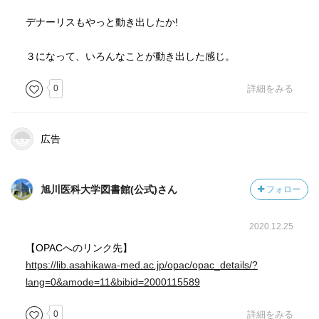
デナーリスもやっと動き出したか!
３になって、いろんなことが動き出した感じ。
0
詳細をみる
広告
旭川医科大学図書館(公式)さん
フォロー
2020.12.25
【OPACへのリンク先】
https://lib.asahikawa-med.ac.jp/opac/opac_details/?
lang=0&amode=11&bibid=2000115589
0
詳細をみる