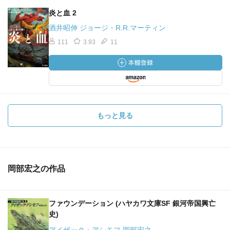
炎と血 2
酒井昭伸 ジョージ・R.R.マーティン
111
3.93
11
もっと見る
岡部宏之の作品
ファウンデーション (ハヤカワ文庫SF 銀河帝国興亡
史)