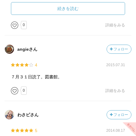
他方、ティリオンの兄、サーセイの双子の弟のジェイミ
続きを読む
ーは、スターク家の捕囚となっている。夫エダードを失っ
たキャトリン・スタークは、息子の〈北の王〉ロブが戦死
0
詳細をみる
することを恐れている。そこにウィンターフェル城が落と
され、次男ブランと三男リコンが死んだという報を受け、
悲嘆に暮れつつ、宮廷にいるはずの長女サンサと次女アリ
angieさん
フォロー
アを救出すべく、人質交換のため、独断でジェイミーを王
都に送り出す。ジャイミーの護送を担うのは女騎士ブラウ
4
2015.07.31
エニー。彼女はもともと前の王ロバートの弟レンリー・バ
ランシオンに忠誠を誓っていたが、レンリーがスタニスの
７月３１日読了。図書館。
放った魔法の力で殺されると、キャトリンの保護のもとに
入ったのだ。
0
詳細をみる
ここにおいて冷酷な貴族風にしか見えなかったジェイミ
ーが視点人物として導入され、ジェイミーの立場が明らか
になっていく。すなわち、ジェイミーは姉サーセイへの道
わさビさん
フォロー
ならぬ愛に殉じているのである。その点で彼もまた父タイ
ウィンの忠実な息子ではなく、また愛に囚われた男である
5
2014.08.17
ことがわかる。