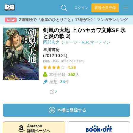
ログイン
新規会員登録
2週連続で『薬屋のひとりごと』17巻が1位！マンガランキング
NEW
剣嵐の大地 上 (ハヤカワ文庫SF 氷
と炎の歌 3)
岡部宏之
ジョージ・R.R.マーティン
早川書房
(2012.10.24)
ISBN・EAN:
9784150118761
4.36
本棚登録:
352
人
感想:
34
件
本棚に登録する
Amazon
詳細ページへ