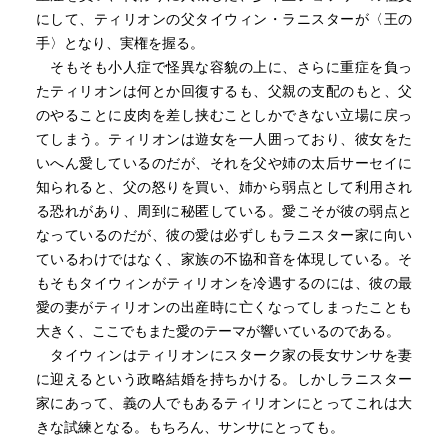
にして、ティリオンの父タイウィン・ラニスターが〈王の
手〉となり、実権を握る。
そもそも小人症で怪異な容貌の上に、さらに重症を負っ
たティリオンは何とか回復するも、父親の支配のもと、父
のやることに皮肉を差し挟むことしかできない立場に戻っ
てしまう。ティリオンは遊女を一人囲っており、彼女をた
いへん愛しているのだが、それを父や姉の太后サーセイに
知られると、父の怒りを買い、姉から弱点として利用され
る恐れがあり、周到に秘匿している。愛こそが彼の弱点と
なっているのだが、彼の愛は必ずしもラニスター家に向い
ているわけではなく、家族の不協和音を体現している。そ
もそもタイウィンがティリオンを冷遇するのには、彼の最
愛の妻がティリオンの出産時に亡くなってしまったことも
大きく、ここでもまた愛のテーマが響いているのである。
タイウィンはティリオンにスターク家の長女サンサを妻
に迎えるという政略結婚を持ちかける。しかしラニスター
家にあって、義の人でもあるティリオンにとってこれは大
きな試練となる。もちろん、サンサにとっても。