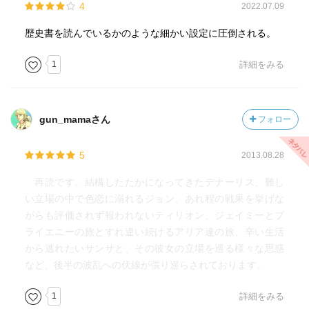
4
2022.07.09
歴史書を読んでいるかのような細かい設定に圧倒される。
1
詳細をみる
gun_mamaさん
フォロー
5
2013.08.28
再読です。結構したたかになってきたデナーリス、難し
い立場の中で色恋に溺れるジョン、あれ程の戦果を挙げな
がらも評価されず報われないティリオン、ジェイミーとブ
ライエニーの旅とすれ違い続けるアリア達の旅、辛い生活
から逃れたいサンサと、その彼女の立場を巡る様々な思惑
など、後半の波乱への伏線が張り巡らされております。
1
詳細をみる