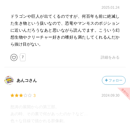
2025.01.24
ドラゴンや巨人が出てくるのですが、何百年も前に絶滅し
た生き物という扱いなので、恐竜やマンモスのポジション
に近いんだろうなあと思いながら読んでます。こういう幻
想生物やクリーチャー好きの嗜好も満たしてくれるんだか
ら抜け目がない。
7
詳細をみる
あんコさん
フォロー
3
2024.09.30
怒涛の展開からの第三部。
あの時、その裏で何があったのか？など…
色々な目線で描かれる群像劇。