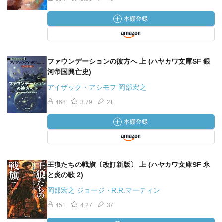
ファウンデーションの彼方へ 上 (ハヤカワ文庫SF 銀
河帝国興亡史)
アイザック・アシモフ 岡部宏之
468
3.79
21
王狼たちの戦旗〔改訂新版〕 上 (ハヤカワ文庫SF 氷
と炎の歌 2)
岡部宏之 ジョージ・R.R.マーティン
451
4.27
37