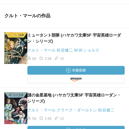
クルト・マールの作品
ミュータント部隊 (ハヤカワ文庫SF 宇宙英雄ローダ
ン・シリーズ)
クルト・マール 松谷健二 W.W.ショルス
60
3.58
15
謎の金星基地 (ハヤカワ文庫SF 宇宙英雄ローダン・
シリーズ)
クルト・マール クラーク・ダールトン 松谷健二
58
3.46
15