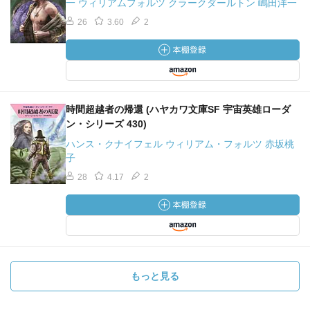
一 ウィリアムフォルツ クラークダールトン 嶋田洋一
26
3.60
2
時間超越者の帰還 (ハヤカワ文庫SF 宇宙英雄ローダ
ン・シリーズ 430)
ハンス・クナイフェル ウィリアム・フォルツ 赤坂桃
子
28
4.17
2
もっと見る