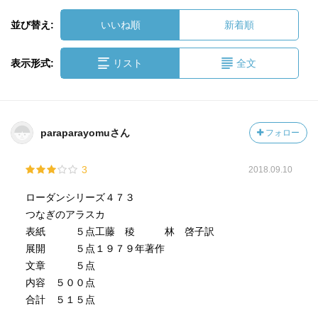
並び替え:
いいね順
新着順
表示形式:
リスト
全文
paraparayomuさん
フォロー
3
2018.09.10
ローダンシリーズ４７３
つなぎのアラスカ
表紙 ５点工藤 稜 林 啓子訳
展開 ５点１９７９年著作
文章 ５点
内容 ５００点
合計 ５１５点