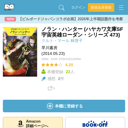
ログイン
新規会員登録
【ビルボードジャパンコラボ企画】2026年上半期話題作を考察
NEW
ノラン・ハンター (ハヤカワ文庫SF
宇宙英雄ローダン・シリーズ 473)
クルト・マール
林啓子
早川書房
(2014.05.23)
ISBN・EAN:
9784150119584
4.20
本棚登録:
22
人
感想:
2
件
本棚に登録する
Amazon
詳細ページへ